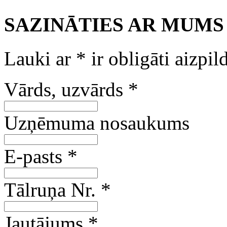
SAZINĀTIES AR MUMS
Lauki ar
*
ir obligāti aizpil
Vārds, uzvārds
*
Uzņēmuma nosaukums
E-pasts
*
Tālruņa Nr.
*
Jautājums
*