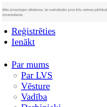
Mēs izmantojam sīkdatnes, lai nodrošinātu jums ērtu vietnes pārlūkoš
izmantošanai.
Reģistrēties
Ienākt
Par mums
Par LVS
Vēsture
Vadība