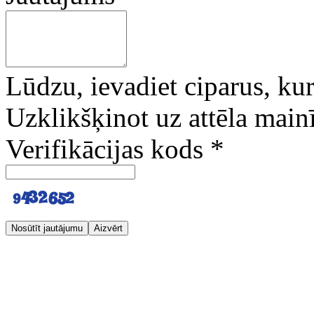
Lūdzu, ievadiet ciparus, kuri
Uzklikšķinot uz attēla mainī
Verifikācijas kods
*
Nosūtīt jautājumu
Aizvērt