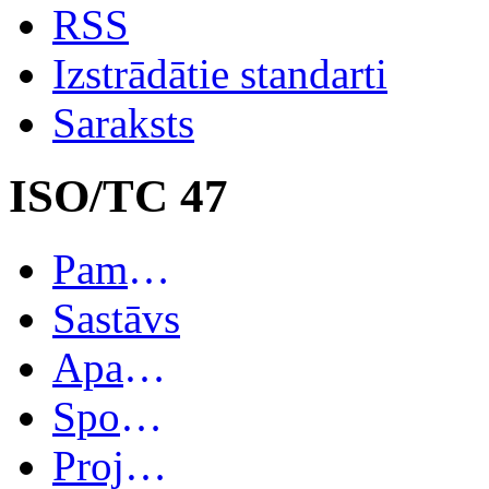
RSS
Izstrādātie standarti
Saraksts
ISO/TC 47
Pamatinformācija
Sastāvs
Apakškomitejas
Spoguļkomitejas
Projekti