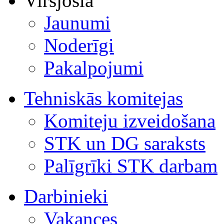
Virsjosla
Jaunumi
Noderīgi
Pakalpojumi
Tehniskās komitejas
Komiteju izveidošana
STK un DG saraksts
Palīgrīki STK darbam
Darbinieki
Vakances