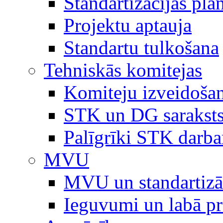
Standartizācijas plā
Projektu aptauja
Standartu tulkošana
Tehniskās komitejas
Komiteju izveidoša
STK un DG sarakst
Palīgrīki STK darb
MVU
MVU un standartizā
Ieguvumi un labā p