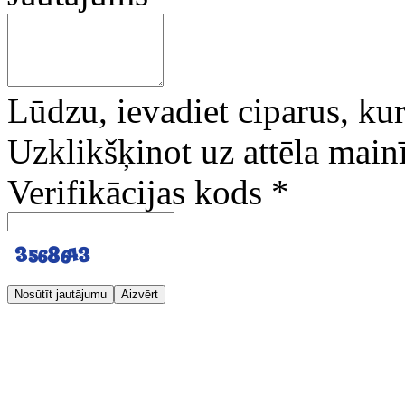
Lūdzu, ievadiet ciparus, kuri
Uzklikšķinot uz attēla mainī
Verifikācijas kods
*
Nosūtīt jautājumu
Aizvērt