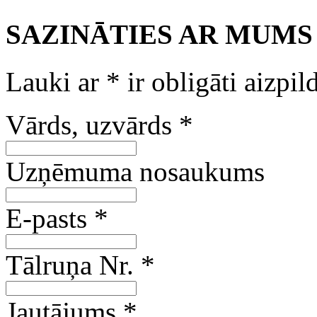
SAZINĀTIES AR MUMS
Lauki ar
*
ir obligāti aizpil
Vārds, uzvārds
*
Uzņēmuma nosaukums
E-pasts
*
Tālruņa Nr.
*
Jautājums
*