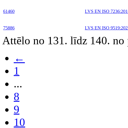
61460
LVS EN ISO 7236:201
75886
LVS EN ISO 9519:202
Attēlo no 131. līdz 140. no
←
1
...
8
9
10