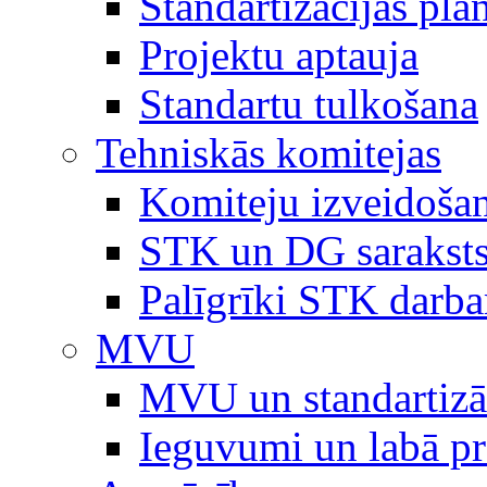
Standartizācijas plā
Projektu aptauja
Standartu tulkošana
Tehniskās komitejas
Komiteju izveidoša
STK un DG sarakst
Palīgrīki STK darb
MVU
MVU un standartizā
Ieguvumi un labā p