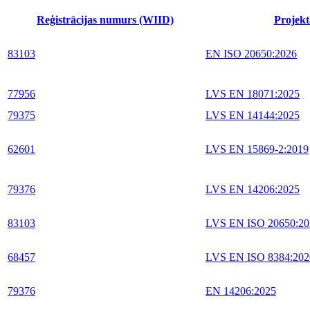
Reģistrācijas numurs (WIID)
Projekt
83103
EN ISO 20650:2026
77956
LVS EN 18071:2025
79375
LVS EN 14144:2025
62601
LVS EN 15869-2:2019
79376
LVS EN 14206:2025
83103
LVS EN ISO 20650:20
68457
LVS EN ISO 8384:202
79376
EN 14206:2025