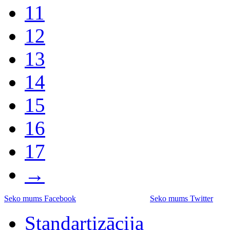
11
12
13
14
15
16
17
→
Seko mums Facebook
Seko mums Twitter
Standartizācija