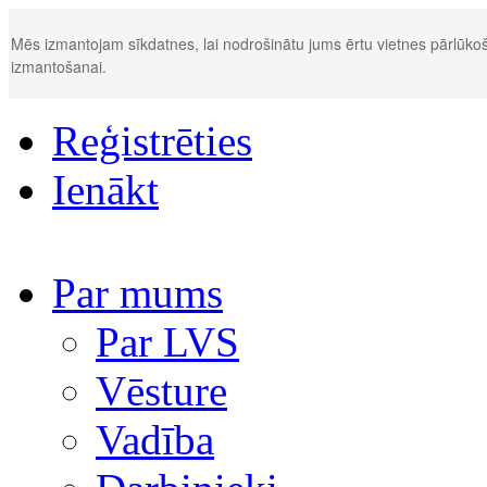
Mēs izmantojam sīkdatnes, lai nodrošinātu jums ērtu vietnes pārlūkoš
izmantošanai.
Reģistrēties
Ienākt
Par mums
Par LVS
Vēsture
Vadība