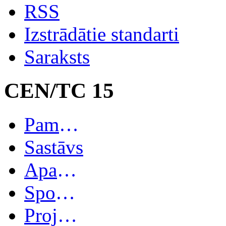
RSS
Izstrādātie standarti
Saraksts
CEN/TC 15
Pamatinformācija
Sastāvs
Apakškomitejas
Spoguļkomitejas
Projekti