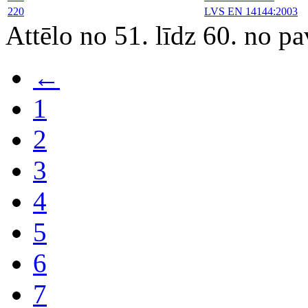
220
LVS EN 14144:2003
Attēlo no 51. līdz 60. no p
←
1
2
3
4
5
6
7