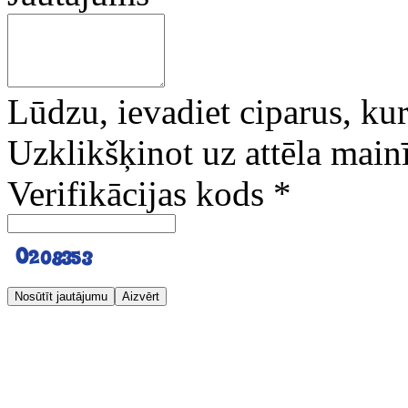
Lūdzu, ievadiet ciparus, kuri
Uzklikšķinot uz attēla mainī
Verifikācijas kods
*
Nosūtīt jautājumu
Aizvērt