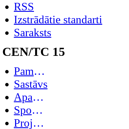
RSS
Izstrādātie standarti
Saraksts
CEN/TC 15
Pamatinformācija
Sastāvs
Apakškomitejas
Spoguļkomitejas
Projekti