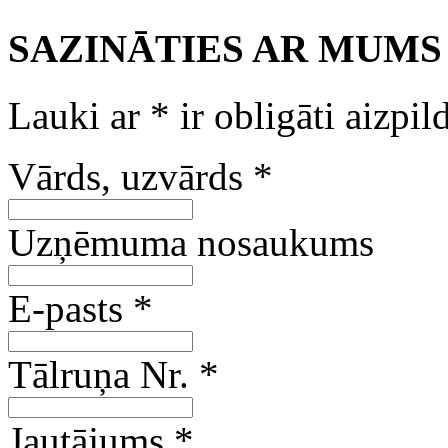
SAZINĀTIES AR MUMS
Lauki ar
*
ir obligāti aizpil
Vārds, uzvārds
*
Uzņēmuma nosaukums
E-pasts
*
Tālruņa Nr.
*
Jautājums
*