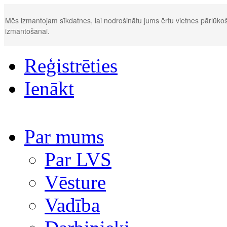
Mēs izmantojam sīkdatnes, lai nodrošinātu jums ērtu vietnes pārlūkoš
izmantošanai.
Reģistrēties
Ienākt
Par mums
Par LVS
Vēsture
Vadība