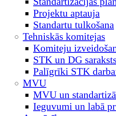
Standartizācijas plā
Projektu aptauja
Standartu tulkošana
Tehniskās komitejas
Komiteju izveidoša
STK un DG sarakst
Palīgrīki STK darb
MVU
MVU un standartizā
Ieguvumi un labā p