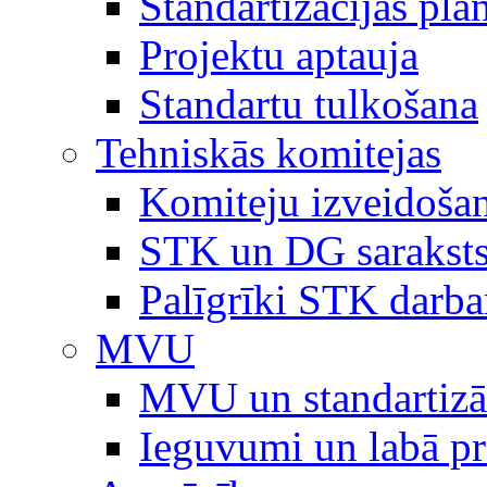
Standartizācijas plā
Projektu aptauja
Standartu tulkošana
Tehniskās komitejas
Komiteju izveidoša
STK un DG sarakst
Palīgrīki STK darb
MVU
MVU un standartizā
Ieguvumi un labā p