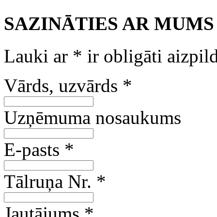
SAZINĀTIES AR MUMS
Lauki ar
*
ir obligāti aizpil
Vārds, uzvārds
*
Uzņēmuma nosaukums
E-pasts
*
Tālruņa Nr.
*
Jautājums
*