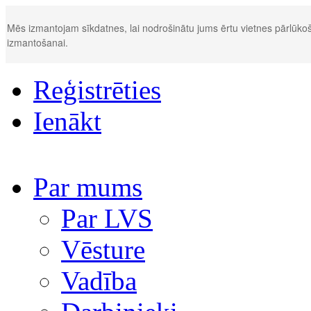
Mēs izmantojam sīkdatnes, lai nodrošinātu jums ērtu vietnes pārlūkoš
izmantošanai.
Reģistrēties
Ienākt
Par mums
Par LVS
Vēsture
Vadība