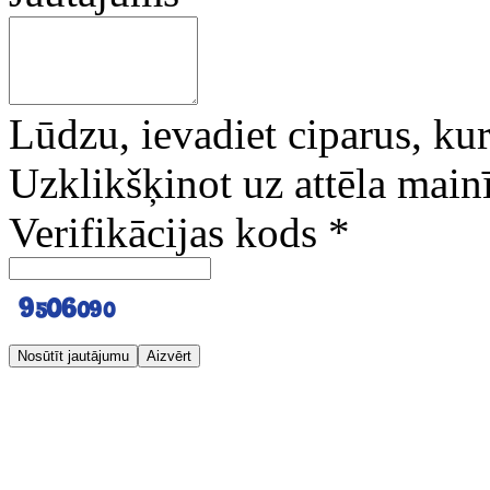
Lūdzu, ievadiet ciparus, kuri
Uzklikšķinot uz attēla mainī
Verifikācijas kods
*
Nosūtīt jautājumu
Aizvērt