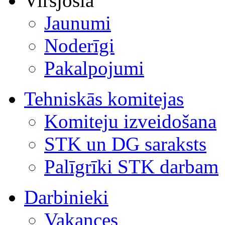
Virsjosla
Jaunumi
Noderīgi
Pakalpojumi
Tehniskās komitejas
Komiteju izveidošana
STK un DG saraksts
Palīgrīki STK darbam
Darbinieki
Vakances