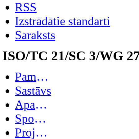
RSS
Izstrādātie standarti
Saraksts
ISO/TC 21/SC 3/WG 2
Pamatinformācija
Sastāvs
Apakškomitejas
Spoguļkomitejas
Projekti