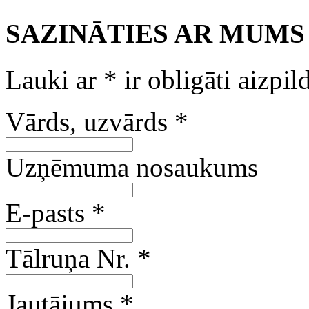
SAZINĀTIES AR MUMS
Lauki ar
*
ir obligāti aizpil
Vārds, uzvārds
*
Uzņēmuma nosaukums
E-pasts
*
Tālruņa Nr.
*
Jautājums
*