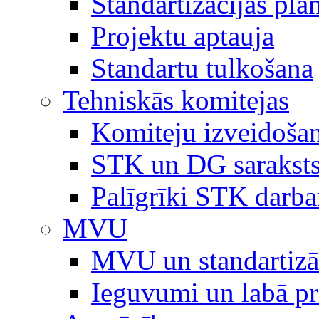
Standartizācijas plā
Projektu aptauja
Standartu tulkošana
Tehniskās komitejas
Komiteju izveidoša
STK un DG sarakst
Palīgrīki STK darb
MVU
MVU un standartizā
Ieguvumi un labā p