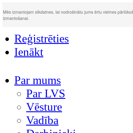
Mēs izmantojam sīkdatnes, lai nodrošinātu jums ērtu vietnes pārlūkoš
izmantošanai.
Reģistrēties
Ienākt
Par mums
Par LVS
Vēsture
Vadība