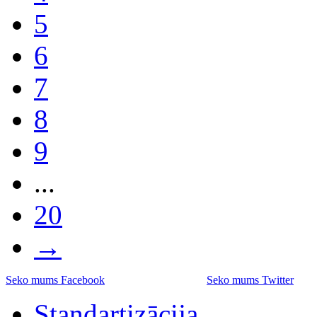
5
6
7
8
9
...
20
→
Seko mums Facebook
Seko mums Twitter
Standartizācija