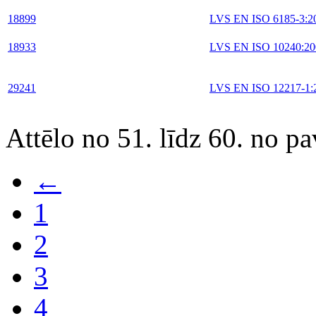
18899
LVS EN ISO 6185-3:2
18933
LVS EN ISO 10240:20
29241
LVS EN ISO 12217-1:
Attēlo no 51. līdz 60. no p
←
1
2
3
4