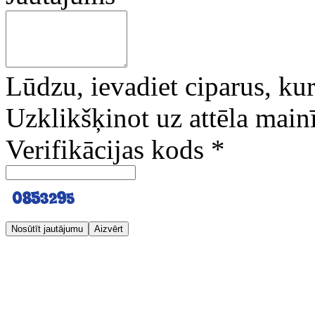
Lūdzu, ievadiet ciparus, kuri
Uzklikšķinot uz attēla mainī
Verifikācijas kods
*
Nosūtīt jautājumu
Aizvērt