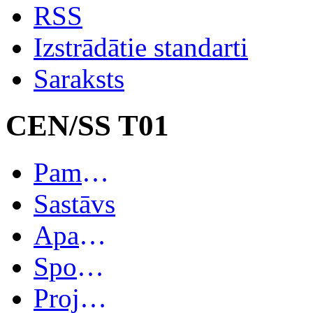
RSS
Izstrādātie standarti
Saraksts
CEN/SS T01
Pamatinformācija
Sastāvs
Apakškomitejas
Spoguļkomitejas
Projekti