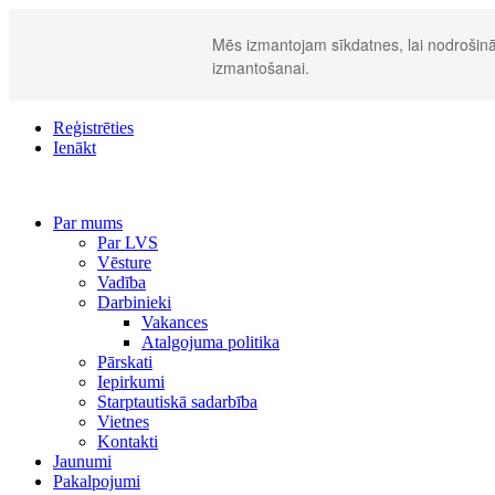
Mēs izmantojam sīkdatnes, lai nodrošināt
izmantošanai.
Reģistrēties
Ienākt
Par mums
Par LVS
Vēsture
Vadība
Darbinieki
Vakances
Atalgojuma politika
Pārskati
Iepirkumi
Starptautiskā sadarbība
Vietnes
Kontakti
Jaunumi
Pakalpojumi