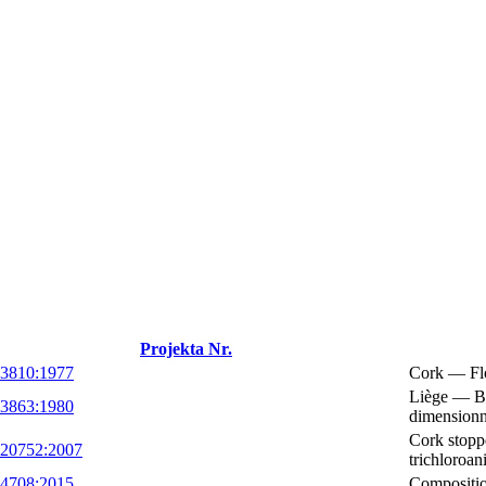
Projekta Nr.
 3810:1977
Cork — Flo
Liège — Bo
 3863:1980
dimensionn
Cork stoppe
 20752:2007
trichloroa
 4708:2015
Compositio