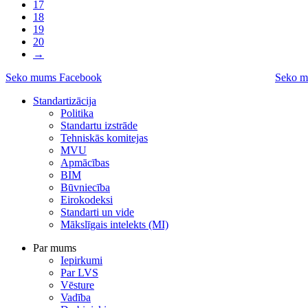
17
18
19
20
→
Seko mums Facebook
Seko m
Standartizācija
Politika
Standartu izstrāde
Tehniskās komitejas
MVU
Apmācības
BIM
Būvniecība
Eirokodeksi
Standarti un vide
Mākslīgais intelekts (MI)
Par mums
Iepirkumi
Par LVS
Vēsture
Vadība