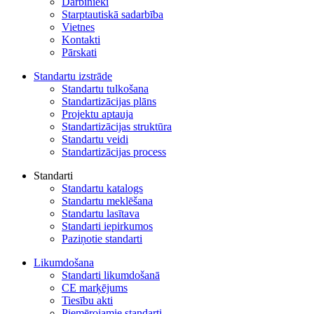
Darbinieki
Starptautiskā sadarbība
Vietnes
Kontakti
Pārskati
Standartu izstrāde
Standartu tulkošana
Standartizācijas plāns
Projektu aptauja
Standartizācijas struktūra
Standartu veidi
Standartizācijas process
Standarti
Standartu katalogs
Standartu meklēšana
Standartu lasītava
Standarti iepirkumos
Paziņotie standarti
Likumdošana
Standarti likumdošanā
CE marķējums
Tiesību akti
Piemērojamie standarti