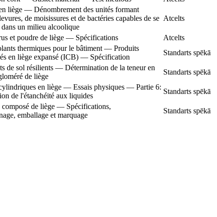
n liège — Dénombrement des unités formant
levures, de moisissures et de bactéries capables de se
Atcelts
 dans un milieu alcoolique
us et poudre de liège — Spécifications
Atcelts
olants thermiques pour le bâtiment — Produits
Standarts spēkā
és en liège expansé (ICB) — Spécification
 de sol résilients — Détermination de la teneur en
Standarts spēkā
gloméré de liège
ylindriques en liège — Essais physiques — Partie 6:
Standarts spēkā
on de l'étanchéité aux liquides
composé de liège — Spécifications,
Standarts spēkā
nnage, emballage et marquage