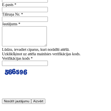
E-pasts
*
Tālruņa Nr.
*
Jautājums
*
Lūdzu, ievadiet ciparus, kuri norādīti attēlā.
Uzklikšķinot uz attēla mainīsies verifikācijas kods.
Verifikācijas kods
*
Nosūtīt jautājumu
Aizvērt