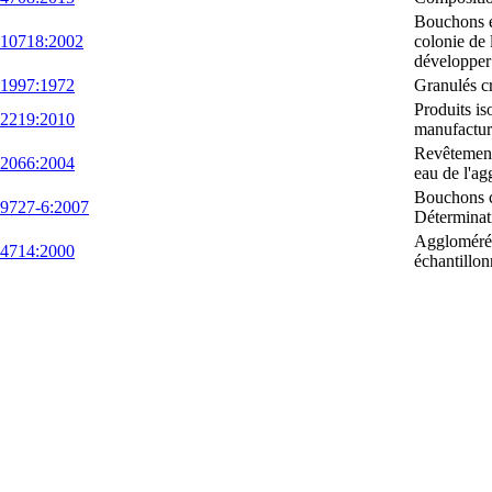
Bouchons e
 10718:2002
colonie de 
développer
 1997:1972
Granulés cr
Produits is
 2219:2010
manufactur
Revêtements
 2066:2004
eau de l'ag
Bouchons c
9727-6:2007
Déterminati
Aggloméré 
 4714:2000
échantillo