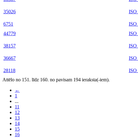
35026
ISO
6751
ISO
44779
ISO
38157
ISO
36667
ISO 
28118
ISO
Attēlo no 151. līdz 160. no pavisam 194 ieraksta(-iem).
←
1
...
11
12
13
14
15
16