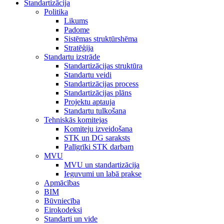
Standartizācija
Politika
Likums
Padome
Sistēmas struktūrshēma
Stratēģija
Standartu izstrāde
Standartizācijas struktūra
Standartu veidi
Standartizācijas process
Standartizācijas plāns
Projektu aptauja
Standartu tulkošana
Tehniskās komitejas
Komiteju izveidošana
STK un DG saraksts
Palīgrīki STK darbam
MVU
MVU un standartizācija
Ieguvumi un labā prakse
Apmācības
BIM
Būvniecība
Eirokodeksi
Standarti un vide