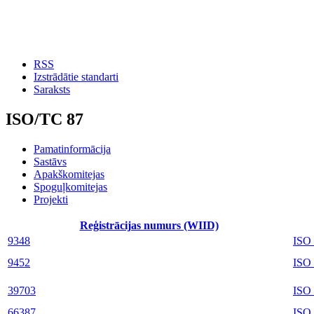
RSS
Izstrādātie standarti
Saraksts
ISO/TC 87
Pamatinformācija
Sastāvs
Apakškomitejas
Spoguļkomitejas
Projekti
Reģistrācijas numurs (WIID)
9348
ISO
9452
ISO
39703
ISO
66387
ISO