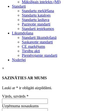
Mākslīgais intelekts (MI)
Standarti
Standartu meklēšana
Standartu katalogs
Standartu lasītava
Paziņotie standarti
Standarti iepirkumos
Likumdošana
Standarti likumdošanā
Saskaņotie standarti
CE marķējums
Tiesību akti
Piemērojamie standarti
Noderīgi
×
SAZINĀTIES AR MUMS
Lauki ar
*
ir obligāti aizpildāmi.
Vārds, uzvārds
*
Uzņēmuma nosaukums