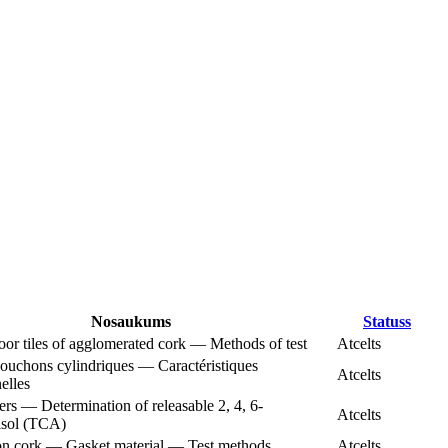
Nosaukums
Statuss
or tiles of agglomerated cork — Methods of test
Atcelts
uchons cylindriques — Caractéristiques
Atcelts
elles
rs — Determination of releasable 2, 4, 6-
Atcelts
nisol (TCA)
n cork — Gasket material — Test methods
Atcelts