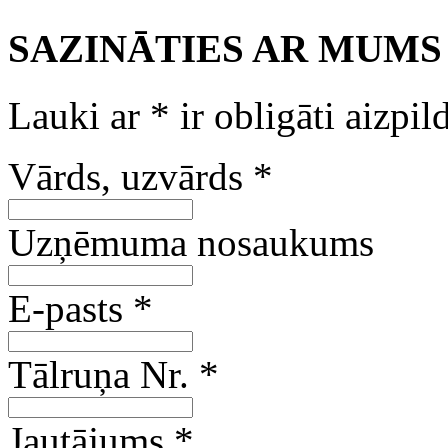
SAZINĀTIES AR MUMS
Lauki ar
*
ir obligāti aizpil
Vārds, uzvārds
*
Uzņēmuma nosaukums
E-pasts
*
Tālruņa Nr.
*
Jautājums
*