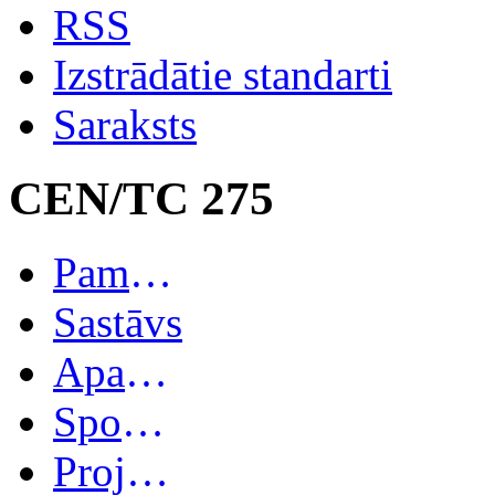
RSS
Izstrādātie standarti
Saraksts
CEN/TC 275
Pamatinformācija
Sastāvs
Apakškomitejas
Spoguļkomitejas
Projekti