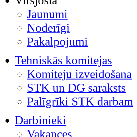
Virsjosla
Jaunumi
Noderīgi
Pakalpojumi
Tehniskās komitejas
Komiteju izveidošana
STK un DG saraksts
Palīgrīki STK darbam
Darbinieki
Vakances