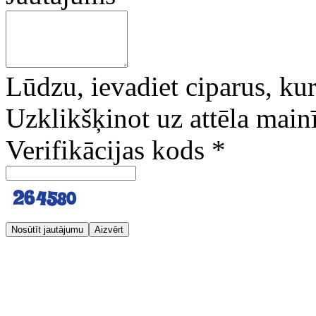
Lūdzu, ievadiet ciparus, kuri
Uzklikšķinot uz attēla mainī
Verifikācijas kods
*
Nosūtīt jautājumu
Aizvērt