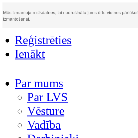
Mēs izmantojam sīkdatnes, lai nodrošinātu jums ērtu vietnes pārlūkoš
izmantošanai.
Reģistrēties
Ienākt
Par mums
Par LVS
Vēsture
Vadība