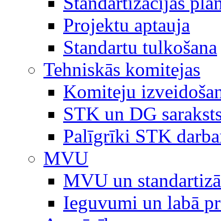
Standartizācijas plā
Projektu aptauja
Standartu tulkošana
Tehniskās komitejas
Komiteju izveidoša
STK un DG sarakst
Palīgrīki STK darb
MVU
MVU un standartizā
Ieguvumi un labā p