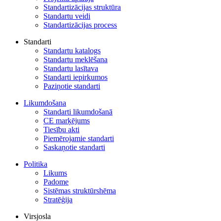
Standartizācijas struktūra
Standartu veidi
Standartizācijas process
Standarti
Standartu katalogs
Standartu meklēšana
Standartu lasītava
Standarti iepirkumos
Paziņotie standarti
Likumdošana
Standarti likumdošanā
CE marķējums
Tiesību akti
Piemērojamie standarti
Saskaņotie standarti
Politika
Likums
Padome
Sistēmas struktūrshēma
Stratēģija
Virsjosla