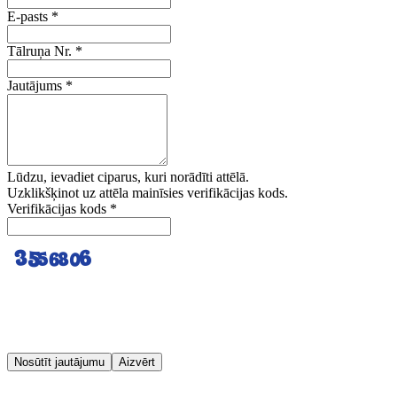
E-pasts
*
Tālruņa Nr.
*
Jautājums
*
Lūdzu, ievadiet ciparus, kuri norādīti attēlā.
Uzklikšķinot uz attēla mainīsies verifikācijas kods.
Verifikācijas kods
*
Nosūtīt jautājumu
Aizvērt