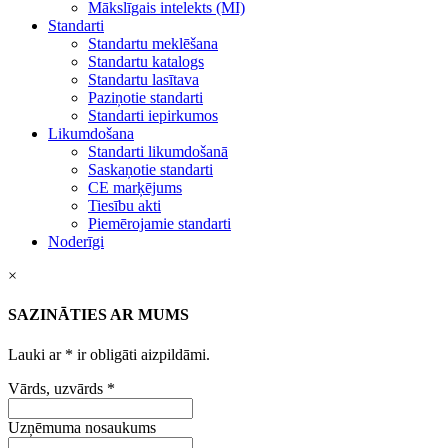
Mākslīgais intelekts (MI)
Standarti
Standartu meklēšana
Standartu katalogs
Standartu lasītava
Paziņotie standarti
Standarti iepirkumos
Likumdošana
Standarti likumdošanā
Saskaņotie standarti
CE marķējums
Tiesību akti
Piemērojamie standarti
Noderīgi
×
SAZINĀTIES AR MUMS
Lauki ar
*
ir obligāti aizpildāmi.
Vārds, uzvārds
*
Uzņēmuma nosaukums