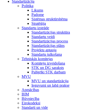
Standartizācija
Politika
Likums
Padome
Sistēmas struktūrshēma
Stratēģija
Standartu izstrāde
Standartizācijas struktūra
Standartu veidi
Standartizācijas process
Standartizācijas plāns
Projektu aptauja
Standartu tulkošana
Tehniskās komitejas
Komiteju izveidošana
STK un DG saraksts
Palīgrīki STK darbam
MVU
MVU un standartizācija
Ieguvumi un labā prakse
Apmācības
BIM
Būvniecība
Eirokodeksi
Standarti un vide