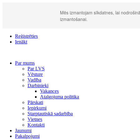
Mēs izmantojam sīkdatnes, lai nodrošināt
izmantošanai.
Reģistrēties
Ienākt
Par mums
Par LVS
Vēsture
Vadība
Darbinieki
Vakances
Atalgojuma politika
Pārskati
Iepirkumi
Starptautiskā sadarbība
Vietnes
Kontakti
Jaunumi
Pakalpojumi