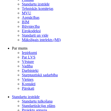
Standartu izstrāde
Tehniskās komitejas
MVU
Apmācības
BIM
Būvniecība
Eirokodeksi
Standarti un vide
Mākslīgais intelekts (MI)
Par mums
Iepirkumi
Par LVS
Vēsture
Vadība
Darbinieki
Starptautiskā sadarbība
Vietnes
Kontakti
Pārskati
Standartu izstrāde
Standartu tulkošana
Standartizācijas plāns
Projektu aptauja