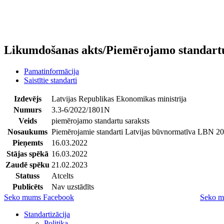
Likumdošanas akts/Piemērojamo standartu
Pamatinformācija
Saistītie standarti
Izdevējs
Latvijas Republikas Ekonomikas ministrija
Numurs
3.3-6/2022/1801N
Veids
piemērojamo standartu saraksts
Nosaukums
Piemērojamie standarti Latvijas būvnormatīva LBN 20
Pieņemts
16.03.2022
Stājas spēkā
16.03.2022
Zaudē spēku
21.02.2023
Statuss
Atcelts
Publicēts
Nav uzstādīts
Seko mums Facebook
Seko m
Standartizācija
Politika