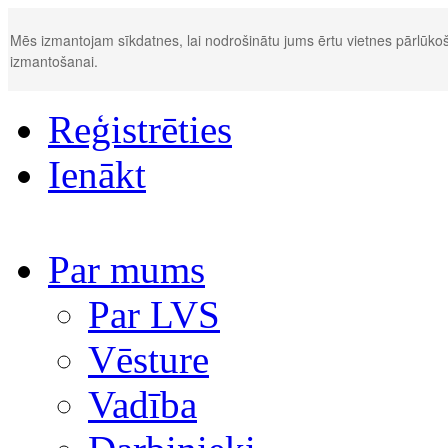
Mēs izmantojam sīkdatnes, lai nodrošinātu jums ērtu vietnes pārlūkoš
izmantošanai.
Reģistrēties
Ienākt
Par mums
Par LVS
Vēsture
Vadība