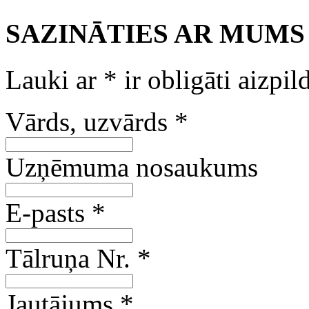
SAZINĀTIES AR MUMS
Lauki ar
*
ir obligāti aizpil
Vārds, uzvārds
*
Uzņēmuma nosaukums
E-pasts
*
Tālruņa Nr.
*
Jautājums
*