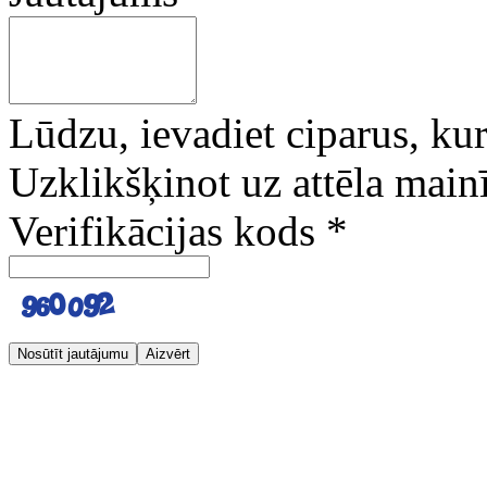
Lūdzu, ievadiet ciparus, kuri
Uzklikšķinot uz attēla mainī
Verifikācijas kods
*
Nosūtīt jautājumu
Aizvērt