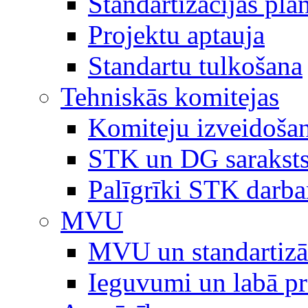
Standartizācijas plā
Projektu aptauja
Standartu tulkošana
Tehniskās komitejas
Komiteju izveidoša
STK un DG sarakst
Palīgrīki STK darb
MVU
MVU un standartizā
Ieguvumi un labā p