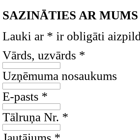
SAZINĀTIES AR MUMS
Lauki ar
*
ir obligāti aizpil
Vārds, uzvārds
*
Uzņēmuma nosaukums
E-pasts
*
Tālruņa Nr.
*
Jautājums
*