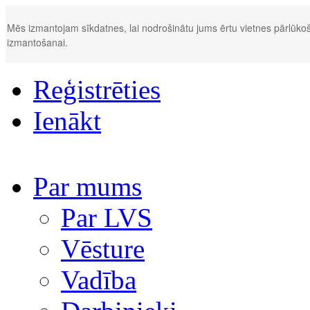
Mēs izmantojam sīkdatnes, lai nodrošinātu jums ērtu vietnes pārlūkoš
izmantošanai.
Reģistrēties
Ienākt
Par mums
Par LVS
Vēsture
Vadība