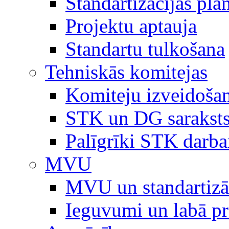
Standartizācijas plā
Projektu aptauja
Standartu tulkošana
Tehniskās komitejas
Komiteju izveidoša
STK un DG sarakst
Palīgrīki STK darb
MVU
MVU un standartizā
Ieguvumi un labā p