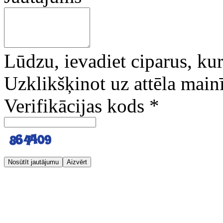
Lūdzu, ievadiet ciparus, kuri
Uzklikšķinot uz attēla mainī
Verifikācijas kods
*
Nosūtīt jautājumu
Aizvērt