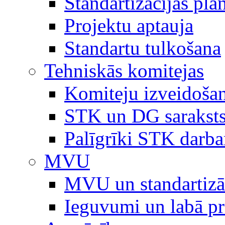
Standartizācijas plā
Projektu aptauja
Standartu tulkošana
Tehniskās komitejas
Komiteju izveidoša
STK un DG sarakst
Palīgrīki STK darb
MVU
MVU un standartizā
Ieguvumi un labā p