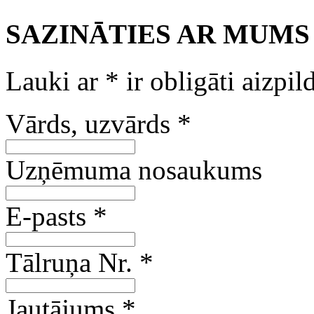
SAZINĀTIES AR MUMS
Lauki ar
*
ir obligāti aizpil
Vārds, uzvārds
*
Uzņēmuma nosaukums
E-pasts
*
Tālruņa Nr.
*
Jautājums
*