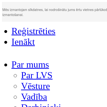
Mēs izmantojam sīkdatnes, lai nodrošinātu jums ērtu vietnes pārlūkoš
izmantošanai.
Reģistrēties
Ienākt
Par mums
Par LVS
Vēsture
Vadība