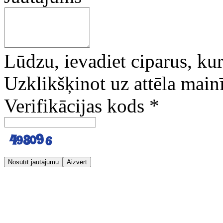
Lūdzu, ievadiet ciparus, kuri
Uzklikšķinot uz attēla mainī
Verifikācijas kods
*
Nosūtīt jautājumu
Aizvērt