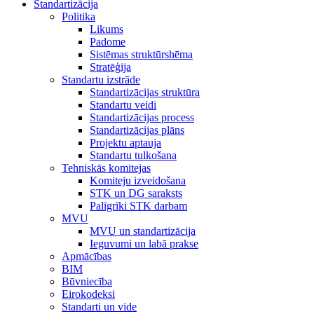
Standartizācija
Politika
Likums
Padome
Sistēmas struktūrshēma
Stratēģija
Standartu izstrāde
Standartizācijas struktūra
Standartu veidi
Standartizācijas process
Standartizācijas plāns
Projektu aptauja
Standartu tulkošana
Tehniskās komitejas
Komiteju izveidošana
STK un DG saraksts
Palīgrīki STK darbam
MVU
MVU un standartizācija
Ieguvumi un labā prakse
Apmācības
BIM
Būvniecība
Eirokodeksi
Standarti un vide