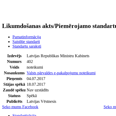
Likumdošanas akts/Piemērojamo standartu
Pamatinformācija
Saistītie standarti
Standartu saraksti
Izdevējs
Latvijas Republikas Ministru Kabinets
Numurs
402
Veids
noteikumi
Nosaukums
Valsts pārvaldes e-pakalpojumu noteikumi
Pieņemts
04.07.2017
Stājas spēkā
18.07.2017
Zaudē spēku
Nav uzstādīts
Statuss
Spēkā
Publicēts
Latvijas Vēstnesis
Seko mums Facebook
Seko m
Standartizācija