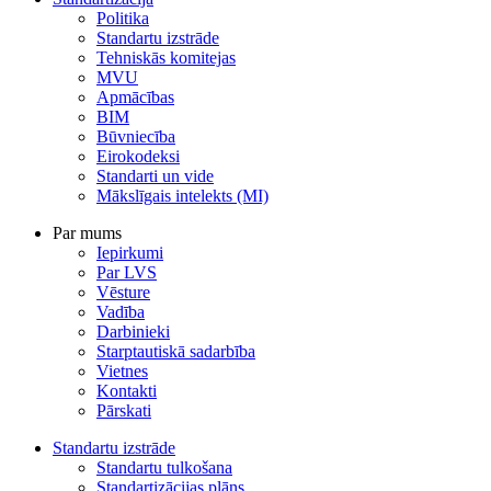
Politika
Standartu izstrāde
Tehniskās komitejas
MVU
Apmācības
BIM
Būvniecība
Eirokodeksi
Standarti un vide
Mākslīgais intelekts (MI)
Par mums
Iepirkumi
Par LVS
Vēsture
Vadība
Darbinieki
Starptautiskā sadarbība
Vietnes
Kontakti
Pārskati
Standartu izstrāde
Standartu tulkošana
Standartizācijas plāns