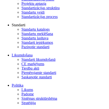
Projektu aptauja
Standartizācijas struktūra
Standartu veidi
Standartizācijas process
Standarti
Standartu katalogs
Standartu meklēšana
Standartu lasītava
Standarti iepirkumos
Paziņotie standarti
Likumdošana
Standarti likumdošanā
CE marķējums
Tiesību akti
Piemērojamie standarti
Saskaņotie standarti
Politika
Likums
Padome
Sistēmas struktūrshēma
Stratēģija