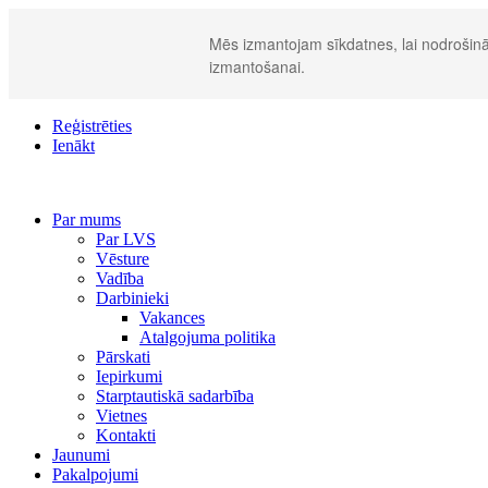
Mēs izmantojam sīkdatnes, lai nodrošināt
izmantošanai.
Reģistrēties
Ienākt
Par mums
Par LVS
Vēsture
Vadība
Darbinieki
Vakances
Atalgojuma politika
Pārskati
Iepirkumi
Starptautiskā sadarbība
Vietnes
Kontakti
Jaunumi
Pakalpojumi