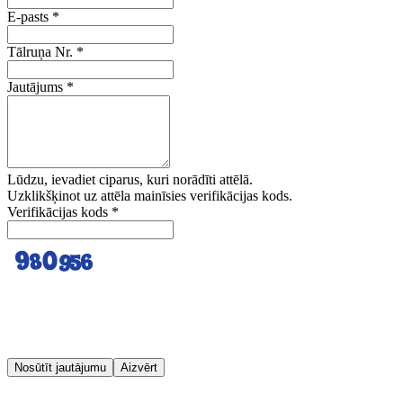
E-pasts
*
Tālruņa Nr.
*
Jautājums
*
Lūdzu, ievadiet ciparus, kuri norādīti attēlā.
Uzklikšķinot uz attēla mainīsies verifikācijas kods.
Verifikācijas kods
*
Nosūtīt jautājumu
Aizvērt