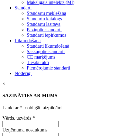
Mākslīgais intelekts (MI)
Standarti
Standartu meklēšana
Standartu katalogs
Standartu lasītava
Paziņotie standarti
Standarti iepirkumos
Likumdošana
Standarti likumdošanā
Saskaņotie standarti
CE marķējums
Tiesību akti
Piemērojamie standarti
Noderīgi
×
SAZINĀTIES AR MUMS
Lauki ar
*
ir obligāti aizpildāmi.
Vārds, uzvārds
*
Uzņēmuma nosaukums