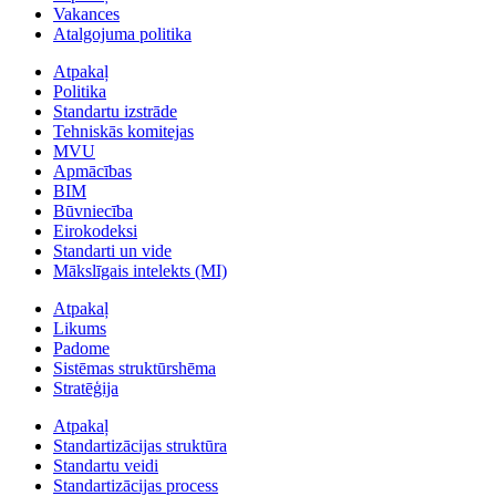
Vakances
Atalgojuma politika
Atpakaļ
Politika
Standartu izstrāde
Tehniskās komitejas
MVU
Apmācības
BIM
Būvniecība
Eirokodeksi
Standarti un vide
Mākslīgais intelekts (MI)
Atpakaļ
Likums
Padome
Sistēmas struktūrshēma
Stratēģija
Atpakaļ
Standartizācijas struktūra
Standartu veidi
Standartizācijas process