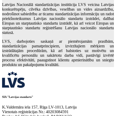
Latvijas Nacionālā standartizācijas institūcija LVS veicina Latvijas
konkurētspēju, cilvēka dzīvības, veselības un vides aizsardzību,
nodrošinot sabiedrību ar ticamu standartizācijas informāciju un radot
priekšnoteikumus Latvijas nacionālo standartu izstrādei, dalībai
Eiropas un starptautisko standartu izstrādē, kā arī veicot Eiropas un
starptautisko standartu reģistrēšanu Latvijas nacionālo standartu
statusā.
LVS, darbojoties saskaņā ar piemērojamām prasībām,
standartizācijas pamatprincipiem, izvirzītajiem mērķiem un
izstrādātajām procedūrām, kā arī balstoties uz motivētu un
kvalificētu personālu un sakārtotu darba vidi, pastāvīgi izvērtē
procesu efektivitāti, paaugstinot klientu apmierinātību un sniegto
produktu un pakalpojumu kvalitāti.
SIA "Latvijas standarts"
K.Valdemāra iela 157, Rīga LV-1013, Latvija
Vienotais reģistrācijas Nr.: 40203084591