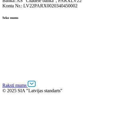
Banka: AS "Citadele banka", PARXLV22
Konta Nr.: LV22PARX0020340450002
Seko mums
Raksti mums
© 2025 SIA "Latvijas standarts"