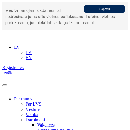
Sapratu
Mēs izmantojam sīkdatnes, lai
nodrošinātu jums ērtu vietnes pārlūkošanu. Turpinot vietnes
pārlūkošanu, jūs piekrītat sīkdatņu izmantošanai.
LV
LV
EN
Reģistrēties
Ienākt
Par mums
Par LVS
Vēsture
Vadība
Darbinieki
Vakances