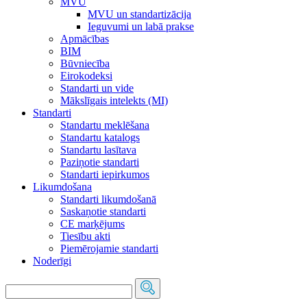
MVU
MVU un standartizācija
Ieguvumi un labā prakse
Apmācības
BIM
Būvniecība
Eirokodeksi
Standarti un vide
Mākslīgais intelekts (MI)
Standarti
Standartu meklēšana
Standartu katalogs
Standartu lasītava
Paziņotie standarti
Standarti iepirkumos
Likumdošana
Standarti likumdošanā
Saskaņotie standarti
CE marķējums
Tiesību akti
Piemērojamie standarti
Noderīgi