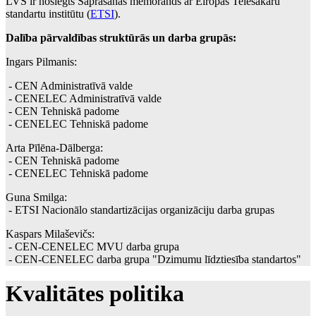
LVS ir noslēgts Saprašanās memorands ar Eiropas Telesakaru
standartu institūtu (
ETSI
).
Dalība pārvaldības struktūrās un darba grupās:
Ingars Pilmanis:
- CEN Administratīvā valde
- CENELEC Administratīvā valde
- CEN Tehniskā padome
- CENELEC Tehniskā padome
Arta Pīlēna-Dālberga:
- CEN Tehniskā padome
- CENELEC Tehniskā padome
Guna Smilga:
- ETSI Nacionālo standartizācijas organizāciju darba grupas
Kaspars Milaševičs:
- CEN-CENELEC MVU darba grupa
- CEN-CENELEC darba grupa "Dzimumu līdztiesība standartos"
Kvalitātes politika