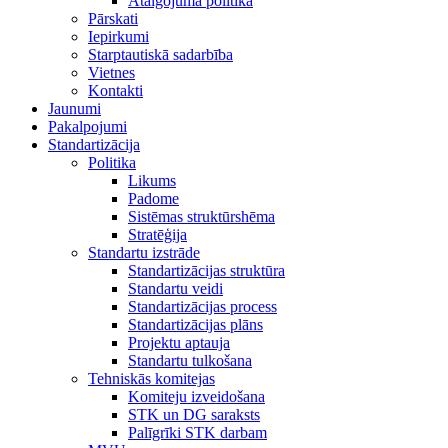
Atalgojuma politika
Pārskati
Iepirkumi
Starptautiskā sadarbība
Vietnes
Kontakti
Jaunumi
Pakalpojumi
Standartizācija
Politika
Likums
Padome
Sistēmas struktūrshēma
Stratēģija
Standartu izstrāde
Standartizācijas struktūra
Standartu veidi
Standartizācijas process
Standartizācijas plāns
Projektu aptauja
Standartu tulkošana
Tehniskās komitejas
Komiteju izveidošana
STK un DG saraksts
Palīgrīki STK darbam