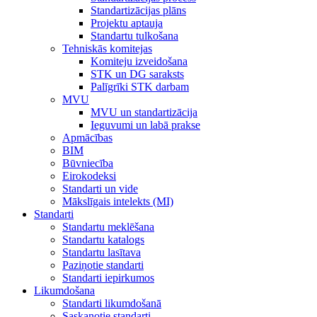
Standartizācijas plāns
Projektu aptauja
Standartu tulkošana
Tehniskās komitejas
Komiteju izveidošana
STK un DG saraksts
Palīgrīki STK darbam
MVU
MVU un standartizācija
Ieguvumi un labā prakse
Apmācības
BIM
Būvniecība
Eirokodeksi
Standarti un vide
Mākslīgais intelekts (MI)
Standarti
Standartu meklēšana
Standartu katalogs
Standartu lasītava
Paziņotie standarti
Standarti iepirkumos
Likumdošana
Standarti likumdošanā
Saskaņotie standarti