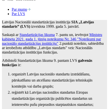
Par mums
Par LVS
Latvijas Nacionālā standartizācijas institūcija
SIA „Latvijas
standarts” (LVS)
izveidota 1999. gada 5. janvārī.
Saskaņā ar
Standartizācijas likuma
7. pantu un, ievērojot
Ministru
kabineta 2021. gada 1. jūnija noteikumu Nr. 346 "Noteikumi par
nacionālo standartizācijas institūciju"
2.punktā noteikto, sabiedrība
ar ierobežotu atbildību „Latvijas standarts" veic Nacionālās
standartizācijas institūcijas funkcijas.
Atbilstoši Standartizācijas likuma 9. pantam LVS
galvenās
funkcijas
ir:
organizēt Latvijas nacionālo standartu izstrādāšanu,
pārskatīšanu un atcelšanu standartizācijas tehniskajās
komitejās vai darba grupās;
reģistrēt kā Latvijas nacionālos standartus Eiropas
standartizācijas organizāciju publicētos standartus un
ieinteresēto pušu pieprasītos starptautiskos standartus;