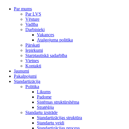
Par mums
Par LVS
Vēsture
Vadība
Darbinieki
Vakances
Atalgojuma politika
Pārskati
Iepirkumi
Starptautiskā sadarbība
Vietnes
Kontakti
Jaunumi
Pakalpojumi
Standartizācija
Politika
Likums
Padome
Sistēmas struktūrshēma
Stratēģija
Standartu izstrāde
Standartizācijas struktūra
Standartu veidi
Standartizācijas process