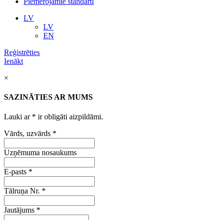
Piemērojamie standarti
LV
LV
EN
Reģistrēties
Ienākt
×
SAZINĀTIES AR MUMS
Lauki ar
*
ir obligāti aizpildāmi.
Vārds, uzvārds
*
Uzņēmuma nosaukums
E-pasts
*
Tālruņa Nr.
*
Jautājums
*