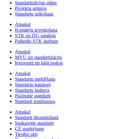
Standartizācijas plāns
Projektu aptauja
Standartu tulkošana
Atpakaļ
Komiteju izveidošana
STK un DG saraksts
Palīgrīki STK darbam
Atpakaļ
MVU un standartizācija
Ieguvumi un labā prakse
Atpakaļ
Standartu meklēšana
Standartu katalogs
Standartu lasītava
Paziņotie standarti
Standarti iepirkumos
Atpakaļ
Standarti likumdošanā
Saskaņotie standarti
CE marķējums
Tiesību akti