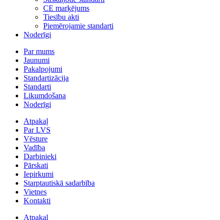
CE marķējums
Tiesību akti
Piemērojamie standarti
Noderīgi
Par mums
Jaunumi
Pakalpojumi
Standartizācija
Standarti
Likumdošana
Noderīgi
Atpakaļ
Par LVS
Vēsture
Vadība
Darbinieki
Pārskati
Iepirkumi
Starptautiskā sadarbība
Vietnes
Kontakti
Atpakaļ