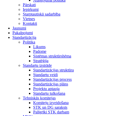
Atalgojuma politika
Pārskati
Iepirkumi
Starptautiskā sadarbība
Vietnes
Kontakti
Jaunumi
Pakalpojumi
Standartizācija
Politika
Likums
Padome
Sistēmas struktūrshēma
Stratēģija
Standartu izstrāde
Standartizācijas struktūra
Standartu veidi
Standartizācijas process
Standartizācijas plāns
Projektu aptauja
Standartu tulkošana
Tehniskās komitejas
Komiteju izveidošana
STK un DG saraksts
Palīgrīki STK darbam