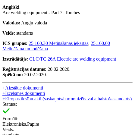
Angliski
Arc welding equipment - Part 7: Torches
Valodas:
Angļu valoda
Veids:
standarts
ICS grupas:
25.160.30 Metināšanas iekārtas
,
25.160.00
Metināšana un lodēšana
Izstrādātājs:
CLC/TC 26A Electric arc welding equipment
Reģistrācijas datums:
20.02.2020.
Spēkā no:
20.02.2020.
+
Aizstātie dokumenti
+
Izcelsmes dokumenti
+
Eiropas tiesību akti (saskaņots/harmonizēts vai atbalstošs standarts)
Statuss:
Formāti:
Elektronisks,Papīra
Veids:
standarts