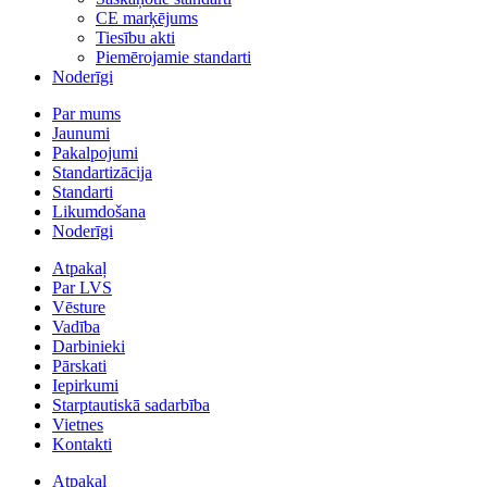
CE marķējums
Tiesību akti
Piemērojamie standarti
Noderīgi
Par mums
Jaunumi
Pakalpojumi
Standartizācija
Standarti
Likumdošana
Noderīgi
Atpakaļ
Par LVS
Vēsture
Vadība
Darbinieki
Pārskati
Iepirkumi
Starptautiskā sadarbība
Vietnes
Kontakti
Atpakaļ