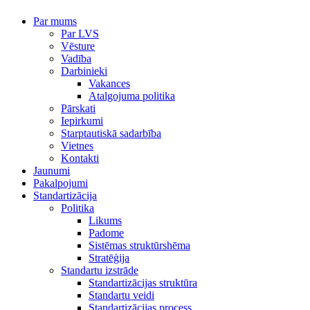
Par mums
Par LVS
Vēsture
Vadība
Darbinieki
Vakances
Atalgojuma politika
Pārskati
Iepirkumi
Starptautiskā sadarbība
Vietnes
Kontakti
Jaunumi
Pakalpojumi
Standartizācija
Politika
Likums
Padome
Sistēmas struktūrshēma
Stratēģija
Standartu izstrāde
Standartizācijas struktūra
Standartu veidi
Standartizācijas process