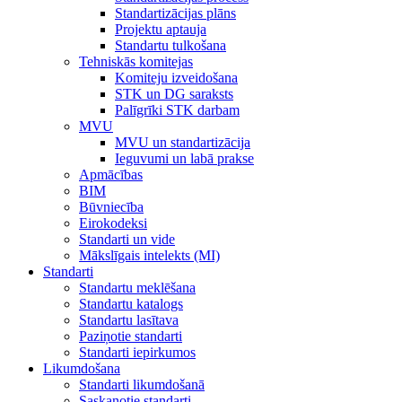
Standartizācijas plāns
Projektu aptauja
Standartu tulkošana
Tehniskās komitejas
Komiteju izveidošana
STK un DG saraksts
Palīgrīki STK darbam
MVU
MVU un standartizācija
Ieguvumi un labā prakse
Apmācības
BIM
Būvniecība
Eirokodeksi
Standarti un vide
Mākslīgais intelekts (MI)
Standarti
Standartu meklēšana
Standartu katalogs
Standartu lasītava
Paziņotie standarti
Standarti iepirkumos
Likumdošana
Standarti likumdošanā
Saskaņotie standarti