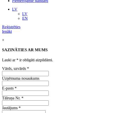
Piemērojamie standarti
LV
LV
EN
Reģistrēties
Ienākt
×
SAZINĀTIES AR MUMS
Lauki ar
*
ir obligāti aizpildāmi.
Vārds, uzvārds
*
Uzņēmuma nosaukums
E-pasts
*
Tālruņa Nr.
*
Jautājums
*