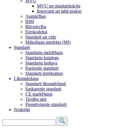
MVU
MVU un standartizācija
Ieguvumi un labā prakse
Apmācības
BIM
Būvniecība
Eirokodeksi
Standarti un vide
Mākslīgais intelekts (MI)
Standarti
Standartu meklēšana
Standartu katalogs
Standartu lasītava
Paziņotie standarti
Standarti iepirkumos
Likumdošana
Standarti likumdošanā
Saskaņotie standarti
CE marķējums
Tiesību akti
Piemērojamie standarti
Noderīgi