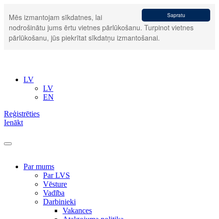
Sapratu
Mēs izmantojam sīkdatnes, lai
nodrošinātu jums ērtu vietnes pārlūkošanu. Turpinot vietnes
pārlūkošanu, jūs piekrītat sīkdatņu izmantošanai.
LV
LV
EN
Reģistrēties
Ienākt
Par mums
Par LVS
Vēsture
Vadība
Darbinieki
Vakances