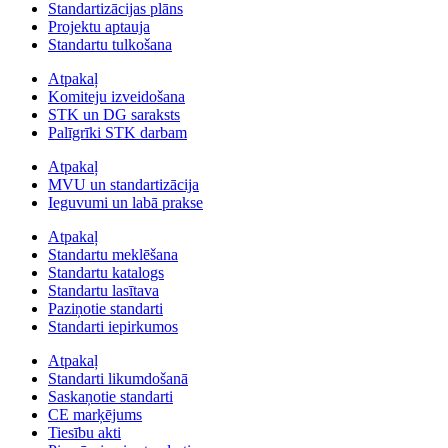
Standartizācijas plāns
Projektu aptauja
Standartu tulkošana
Atpakaļ
Komiteju izveidošana
STK un DG saraksts
Palīgrīki STK darbam
Atpakaļ
MVU un standartizācija
Ieguvumi un labā prakse
Atpakaļ
Standartu meklēšana
Standartu katalogs
Standartu lasītava
Paziņotie standarti
Standarti iepirkumos
Atpakaļ
Standarti likumdošanā
Saskaņotie standarti
CE marķējums
Tiesību akti