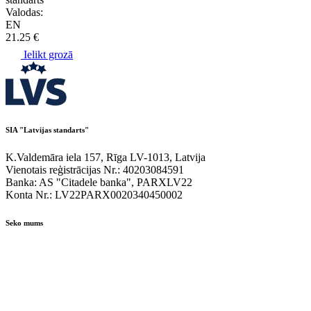
Valodas:
EN
21.25 €
Ielikt grozā
SIA "Latvijas standarts"
K.Valdemāra iela 157, Rīga LV-1013, Latvija
Vienotais reģistrācijas Nr.: 40203084591
Banka: AS "Citadele banka", PARXLV22
Konta Nr.: LV22PARX0020340450002
Seko mums