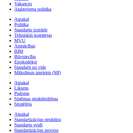
Vakances
Atalgojuma politika
Atpakaļ
Politika
Standartu izstrāde
Tehniskās komitejas
MVU
Apmācības
BIM
Būvniecība
Eirokodeksi
Standarti un vide
Mākslīgais intelekts (MI)
Atpakaļ
Likums
Padome
Sistēmas struktūrshēma
Stratēģija
Atpakaļ
Standartizācijas struktūra
Standartu veidi
Standartizācijas process