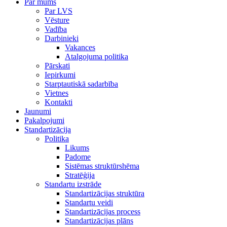
Par mums
Par LVS
Vēsture
Vadība
Darbinieki
Vakances
Atalgojuma politika
Pārskati
Iepirkumi
Starptautiskā sadarbība
Vietnes
Kontakti
Jaunumi
Pakalpojumi
Standartizācija
Politika
Likums
Padome
Sistēmas struktūrshēma
Stratēģija
Standartu izstrāde
Standartizācijas struktūra
Standartu veidi
Standartizācijas process
Standartizācijas plāns