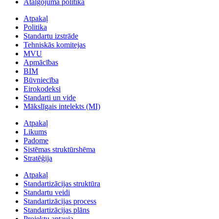
Atalgojuma politika
Atpakaļ
Politika
Standartu izstrāde
Tehniskās komitejas
MVU
Apmācības
BIM
Būvniecība
Eirokodeksi
Standarti un vide
Mākslīgais intelekts (MI)
Atpakaļ
Likums
Padome
Sistēmas struktūrshēma
Stratēģija
Atpakaļ
Standartizācijas struktūra
Standartu veidi
Standartizācijas process
Standartizācijas plāns
Projektu aptauja