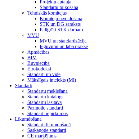
Projektu aptauja
Standartu tulkošana
Tehniskās komitejas
Komiteju izveidošana
STK un DG saraksts
Palīgrīki STK darbam
MVU
MVU un standartizācija
Ieguvumi un labā prakse
Apmācības
BIM
Būvniecība
Eirokodeksi
Standarti un vide
Mākslīgais intelekts (MI)
Standarti
Standartu meklēšana
Standartu katalogs
Standartu lasītava
Paziņotie standarti
Standarti iepirkumos
Likumdošana
Standarti likumdošanā
Saskaņotie standarti
CE marķējums