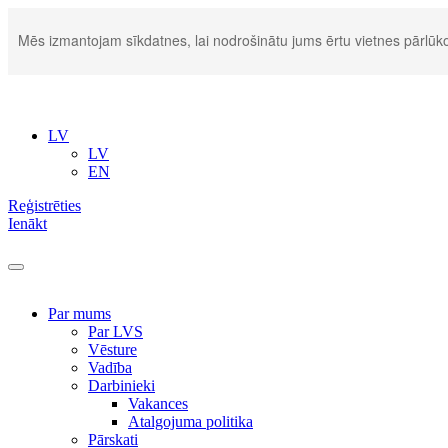
Mēs izmantojam sīkdatnes, lai nodrošinātu jums ērtu vietnes pārlūko
LV
LV
EN
Reģistrēties
Ienākt
Par mums
Par LVS
Vēsture
Vadība
Darbinieki
Vakances
Atalgojuma politika
Pārskati