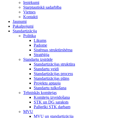
Iepirkumi
Starptautiskā sadarbība
Vietnes
Kontakti
Jaunumi
Pakalpojumi
Standartizācija
Politika
Likums
Padome
Sistēmas struktūrshēma
Stratēģija
Standartu izstrāde
Standartizācijas struktūra
Standartu veidi
Standartizācijas process
Standartizācijas plāns
Projektu aptauja
Standartu tulkošana
Tehniskās komitejas
Komiteju izveidošana
STK un DG saraksts
Palīgrīki STK darbam
MVU
MVU un standartizācija