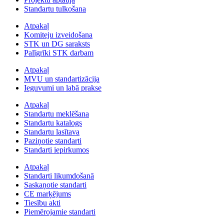
Standartu tulkošana
Atpakaļ
Komiteju izveidošana
STK un DG saraksts
Palīgrīki STK darbam
Atpakaļ
MVU un standartizācija
Ieguvumi un labā prakse
Atpakaļ
Standartu meklēšana
Standartu katalogs
Standartu lasītava
Paziņotie standarti
Standarti iepirkumos
Atpakaļ
Standarti likumdošanā
Saskaņotie standarti
CE marķējums
Tiesību akti
Piemērojamie standarti