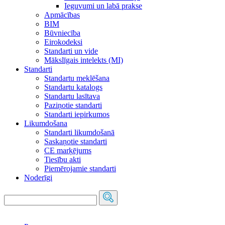
Ieguvumi un labā prakse
Apmācības
BIM
Būvniecība
Eirokodeksi
Standarti un vide
Mākslīgais intelekts (MI)
Standarti
Standartu meklēšana
Standartu katalogs
Standartu lasītava
Paziņotie standarti
Standarti iepirkumos
Likumdošana
Standarti likumdošanā
Saskaņotie standarti
CE marķējums
Tiesību akti
Piemērojamie standarti
Noderīgi