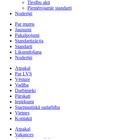
Tiesību akti
Piemērojamie standarti
Noderīgi
Par mums
Jaunumi
Pakalpojumi
Standartizācija
Standarti
Likumdošana
Noderīgi
Atpakaļ
Par LVS
Vēsture
Vadība
Darbinieki
Pārskati
Iepirkumi
Starptautiskā sadarbība
Vietnes
Kontakti
Atpakaļ
Vakances