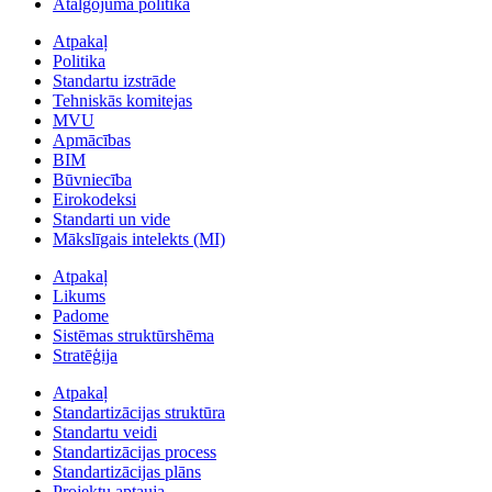
Atalgojuma politika
Atpakaļ
Politika
Standartu izstrāde
Tehniskās komitejas
MVU
Apmācības
BIM
Būvniecība
Eirokodeksi
Standarti un vide
Mākslīgais intelekts (MI)
Atpakaļ
Likums
Padome
Sistēmas struktūrshēma
Stratēģija
Atpakaļ
Standartizācijas struktūra
Standartu veidi
Standartizācijas process
Standartizācijas plāns
Projektu aptauja