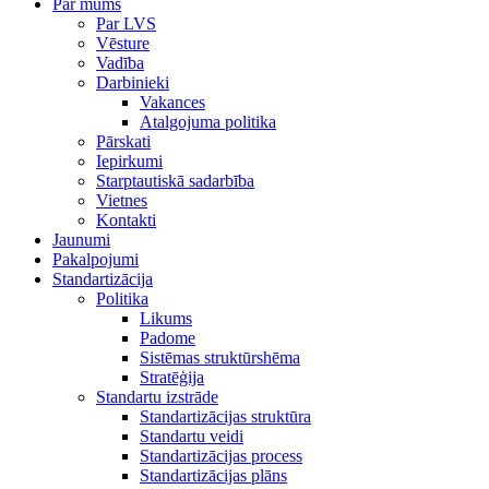
Par mums
Par LVS
Vēsture
Vadība
Darbinieki
Vakances
Atalgojuma politika
Pārskati
Iepirkumi
Starptautiskā sadarbība
Vietnes
Kontakti
Jaunumi
Pakalpojumi
Standartizācija
Politika
Likums
Padome
Sistēmas struktūrshēma
Stratēģija
Standartu izstrāde
Standartizācijas struktūra
Standartu veidi
Standartizācijas process
Standartizācijas plāns