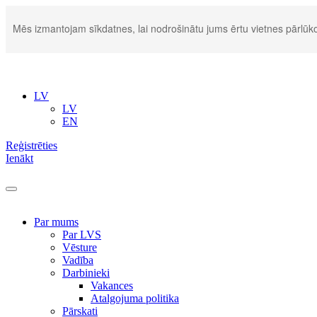
Mēs izmantojam sīkdatnes, lai nodrošinātu jums ērtu vietnes pārlūko
LV
LV
EN
Reģistrēties
Ienākt
Par mums
Par LVS
Vēsture
Vadība
Darbinieki
Vakances
Atalgojuma politika
Pārskati