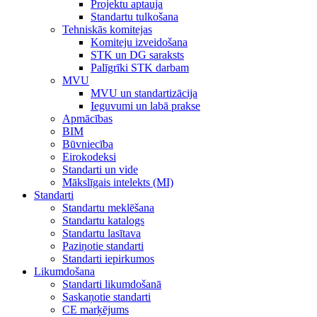
Projektu aptauja
Standartu tulkošana
Tehniskās komitejas
Komiteju izveidošana
STK un DG saraksts
Palīgrīki STK darbam
MVU
MVU un standartizācija
Ieguvumi un labā prakse
Apmācības
BIM
Būvniecība
Eirokodeksi
Standarti un vide
Mākslīgais intelekts (MI)
Standarti
Standartu meklēšana
Standartu katalogs
Standartu lasītava
Paziņotie standarti
Standarti iepirkumos
Likumdošana
Standarti likumdošanā
Saskaņotie standarti
CE marķējums