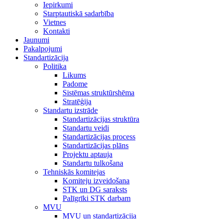
Iepirkumi
Starptautiskā sadarbība
Vietnes
Kontakti
Jaunumi
Pakalpojumi
Standartizācija
Politika
Likums
Padome
Sistēmas struktūrshēma
Stratēģija
Standartu izstrāde
Standartizācijas struktūra
Standartu veidi
Standartizācijas process
Standartizācijas plāns
Projektu aptauja
Standartu tulkošana
Tehniskās komitejas
Komiteju izveidošana
STK un DG saraksts
Palīgrīki STK darbam
MVU
MVU un standartizācija