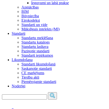
Ieguvumi un labā prakse
Apmācības
BIM
Būvniecība
Eirokodeksi
Standarti un vide
Mākslīgais intelekts (MI)
Standarti
Standartu meklēšana
Standartu katalogs
Standartu lasītava
Paziņotie standarti
Standarti iepirkumos
Likumdošana
Standarti likumdošanā
Saskaņotie standarti
CE marķējums
Tiesību akti
Piemērojamie standarti
Noderīgi