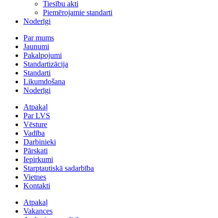
Tiesību akti
Piemērojamie standarti
Noderīgi
Par mums
Jaunumi
Pakalpojumi
Standartizācija
Standarti
Likumdošana
Noderīgi
Atpakaļ
Par LVS
Vēsture
Vadība
Darbinieki
Pārskati
Iepirkumi
Starptautiskā sadarbība
Vietnes
Kontakti
Atpakaļ
Vakances