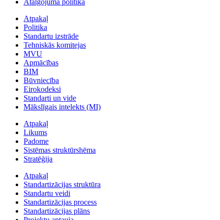
Atalgojuma politika
Atpakaļ
Politika
Standartu izstrāde
Tehniskās komitejas
MVU
Apmācības
BIM
Būvniecība
Eirokodeksi
Standarti un vide
Mākslīgais intelekts (MI)
Atpakaļ
Likums
Padome
Sistēmas struktūrshēma
Stratēģija
Atpakaļ
Standartizācijas struktūra
Standartu veidi
Standartizācijas process
Standartizācijas plāns
Projektu aptauja