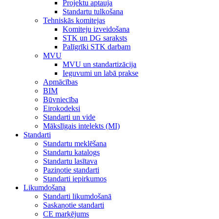
Projektu aptauja
Standartu tulkošana
Tehniskās komitejas
Komiteju izveidošana
STK un DG saraksts
Palīgrīki STK darbam
MVU
MVU un standartizācija
Ieguvumi un labā prakse
Apmācības
BIM
Būvniecība
Eirokodeksi
Standarti un vide
Mākslīgais intelekts (MI)
Standarti
Standartu meklēšana
Standartu katalogs
Standartu lasītava
Paziņotie standarti
Standarti iepirkumos
Likumdošana
Standarti likumdošanā
Saskaņotie standarti
CE marķējums