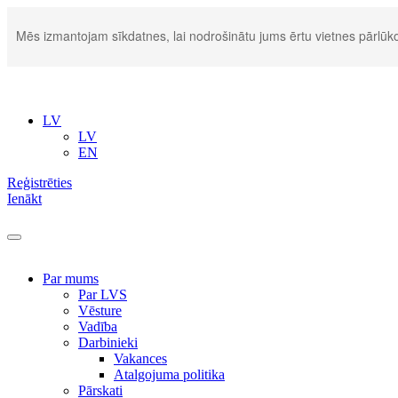
Mēs izmantojam sīkdatnes, lai nodrošinātu jums ērtu vietnes pārlūko
LV
LV
EN
Reģistrēties
Ienākt
Par mums
Par LVS
Vēsture
Vadība
Darbinieki
Vakances
Atalgojuma politika
Pārskati