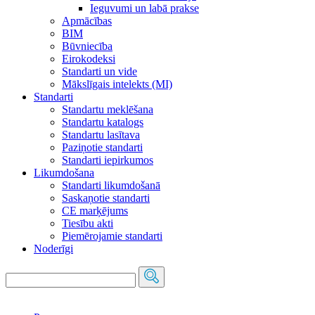
Ieguvumi un labā prakse
Apmācības
BIM
Būvniecība
Eirokodeksi
Standarti un vide
Mākslīgais intelekts (MI)
Standarti
Standartu meklēšana
Standartu katalogs
Standartu lasītava
Paziņotie standarti
Standarti iepirkumos
Likumdošana
Standarti likumdošanā
Saskaņotie standarti
CE marķējums
Tiesību akti
Piemērojamie standarti
Noderīgi