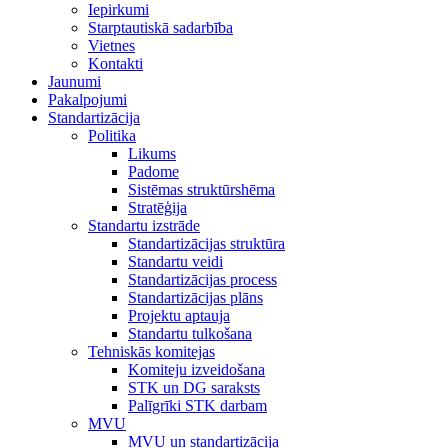
Iepirkumi
Starptautiskā sadarbība
Vietnes
Kontakti
Jaunumi
Pakalpojumi
Standartizācija
Politika
Likums
Padome
Sistēmas struktūrshēma
Stratēģija
Standartu izstrāde
Standartizācijas struktūra
Standartu veidi
Standartizācijas process
Standartizācijas plāns
Projektu aptauja
Standartu tulkošana
Tehniskās komitejas
Komiteju izveidošana
STK un DG saraksts
Palīgrīki STK darbam
MVU
MVU un standartizācija