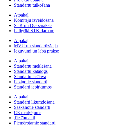
Standartu tulkošana
Atpakaļ
Komiteju izveidošana
STK un DG saraksts
Palīgrīki STK darbam
Atpakaļ
MVU un standartizācija
Ieguvumi un labā prakse
Atpakaļ
Standartu meklēšana
Standartu katalogs
Standartu lasītava
Paziņotie standarti
Standarti iepirkumos
Atpakaļ
Standarti likumdošanā
Saskaņotie standarti
CE marķējums
Tiesību akti
Piemērojamie standarti