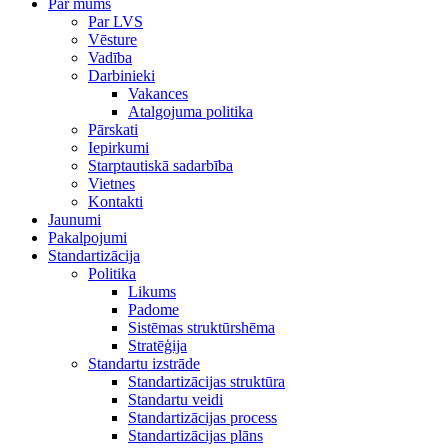
Par mums
Par LVS
Vēsture
Vadība
Darbinieki
Vakances
Atalgojuma politika
Pārskati
Iepirkumi
Starptautiskā sadarbība
Vietnes
Kontakti
Jaunumi
Pakalpojumi
Standartizācija
Politika
Likums
Padome
Sistēmas struktūrshēma
Stratēģija
Standartu izstrāde
Standartizācijas struktūra
Standartu veidi
Standartizācijas process
Standartizācijas plāns