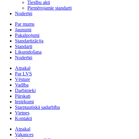
Tiesību akti
Piemērojamie standarti
Noderīgi
Par mums
Jaunumi
Pakalpojumi
Standartizācija
Standarti
Likumdošana
Noderīgi
Atpakaļ
Par LVS
Vēsture
Vadība
Darbinieki
Pārskati
Iepirkumi
Starptautiskā sadarbība
Vietnes
Kontakti
Atpakaļ
Vakances