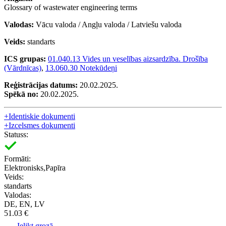
Glossary of wastewater engineering terms
Valodas:
Vācu valoda / Angļu valoda / Latviešu valoda
Veids:
standarts
ICS grupas:
01.040.13 Vides un veselības aizsardzība. Drošība
(Vārdnīcas)
,
13.060.30 Notekūdeņi
Reģistrācijas datums:
20.02.2025.
Spēkā no:
20.02.2025.
+
Identiskie dokumenti
+
Izcelsmes dokumenti
Statuss:
Formāti:
Elektronisks,Papīra
Veids:
standarts
Valodas:
DE, EN, LV
51.03 €
Ielikt grozā