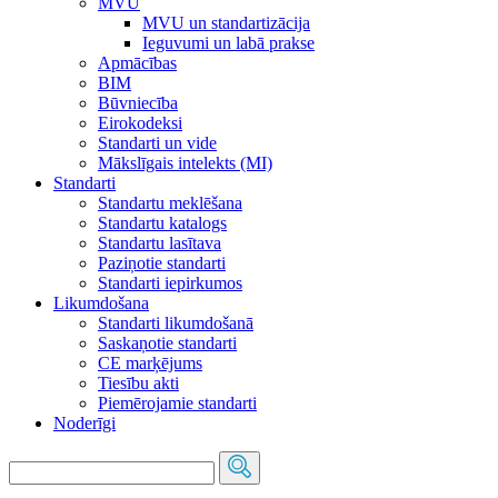
MVU
MVU un standartizācija
Ieguvumi un labā prakse
Apmācības
BIM
Būvniecība
Eirokodeksi
Standarti un vide
Mākslīgais intelekts (MI)
Standarti
Standartu meklēšana
Standartu katalogs
Standartu lasītava
Paziņotie standarti
Standarti iepirkumos
Likumdošana
Standarti likumdošanā
Saskaņotie standarti
CE marķējums
Tiesību akti
Piemērojamie standarti
Noderīgi