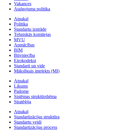
Vakances
Atalgojuma politika
Atpakaļ
Politika
Standartu izstrāde
Tehniskās komitejas
MVU
Apmācības
BIM
Būvniecība
Eirokodeksi
Standarti un vide
Mākslīgais intelekts (MI)
Atpakaļ
Likums
Padome
Sistēmas struktūrshēma
Stratēģija
Atpakaļ
Standartizācijas struktūra
Standartu veidi
Standartizācijas process