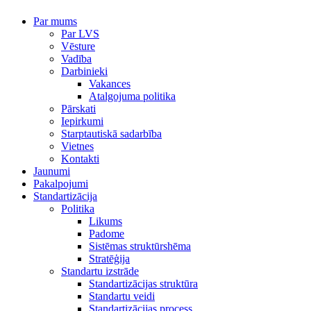
Par mums
Par LVS
Vēsture
Vadība
Darbinieki
Vakances
Atalgojuma politika
Pārskati
Iepirkumi
Starptautiskā sadarbība
Vietnes
Kontakti
Jaunumi
Pakalpojumi
Standartizācija
Politika
Likums
Padome
Sistēmas struktūrshēma
Stratēģija
Standartu izstrāde
Standartizācijas struktūra
Standartu veidi
Standartizācijas process