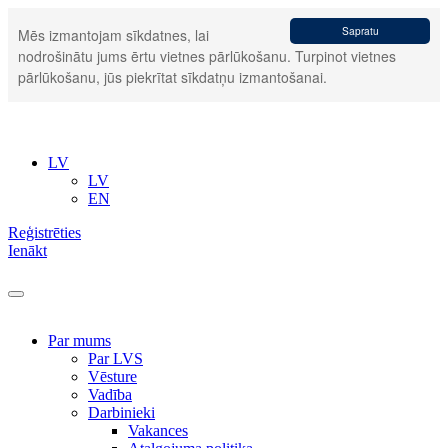
Sapratu
Mēs izmantojam sīkdatnes, lai
nodrošinātu jums ērtu vietnes pārlūkošanu. Turpinot vietnes
pārlūkošanu, jūs piekrītat sīkdatņu izmantošanai.
LV
LV
EN
Reģistrēties
Ienākt
Par mums
Par LVS
Vēsture
Vadība
Darbinieki
Vakances