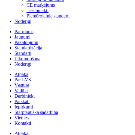
CE marķējums
Tiesību akti
Piemērojamie standarti
Noderīgi
Par mums
Jaunumi
Pakalpojumi
Standartizācija
Standarti
Likumdošana
Noderīgi
Atpakaļ
Par LVS
Vēsture
Vadība
Darbinieki
Pārskati
Iepirkumi
Starptautiskā sadarbība
Vietnes
Kontakti
Atpakaļ