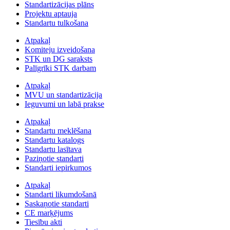
Standartizācijas plāns
Projektu aptauja
Standartu tulkošana
Atpakaļ
Komiteju izveidošana
STK un DG saraksts
Palīgrīki STK darbam
Atpakaļ
MVU un standartizācija
Ieguvumi un labā prakse
Atpakaļ
Standartu meklēšana
Standartu katalogs
Standartu lasītava
Paziņotie standarti
Standarti iepirkumos
Atpakaļ
Standarti likumdošanā
Saskaņotie standarti
CE marķējums
Tiesību akti