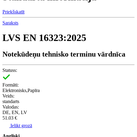
Priekšskatīt
Saraksts
LVS EN 16323:2025
Notekūdeņu tehnisko terminu vārdnīca
Statuss:
Formāti:
Elektronisks,Papīra
Veids:
standarts
Valodas:
DE, EN, LV
51.03 €
Ielikt grozā
Angliski