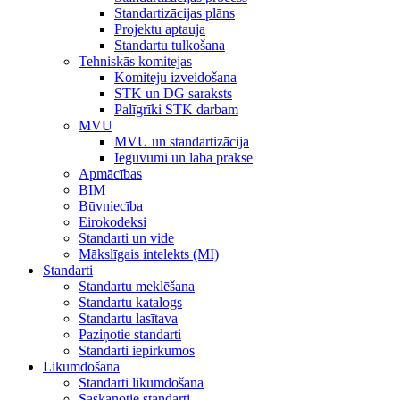
Standartizācijas plāns
Projektu aptauja
Standartu tulkošana
Tehniskās komitejas
Komiteju izveidošana
STK un DG saraksts
Palīgrīki STK darbam
MVU
MVU un standartizācija
Ieguvumi un labā prakse
Apmācības
BIM
Būvniecība
Eirokodeksi
Standarti un vide
Mākslīgais intelekts (MI)
Standarti
Standartu meklēšana
Standartu katalogs
Standartu lasītava
Paziņotie standarti
Standarti iepirkumos
Likumdošana
Standarti likumdošanā
Saskaņotie standarti