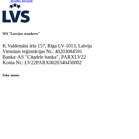
SIA "Latvijas standarts"
K.Valdemāra iela 157, Rīga LV-1013, Latvija
Vienotais reģistrācijas Nr.: 40203084591
Banka: AS "Citadele banka", PARXLV22
Konta Nr.: LV22PARX0020340450002
Seko mums