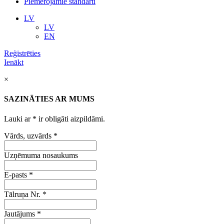
Piemērojamie standarti
LV
LV
EN
Reģistrēties
Ienākt
×
SAZINĀTIES AR MUMS
Lauki ar
*
ir obligāti aizpildāmi.
Vārds, uzvārds
*
Uzņēmuma nosaukums
E-pasts
*
Tālruņa Nr.
*
Jautājums
*