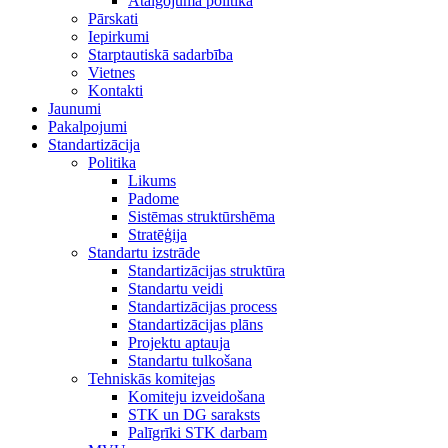
Atalgojuma politika
Pārskati
Iepirkumi
Starptautiskā sadarbība
Vietnes
Kontakti
Jaunumi
Pakalpojumi
Standartizācija
Politika
Likums
Padome
Sistēmas struktūrshēma
Stratēģija
Standartu izstrāde
Standartizācijas struktūra
Standartu veidi
Standartizācijas process
Standartizācijas plāns
Projektu aptauja
Standartu tulkošana
Tehniskās komitejas
Komiteju izveidošana
STK un DG saraksts
Palīgrīki STK darbam