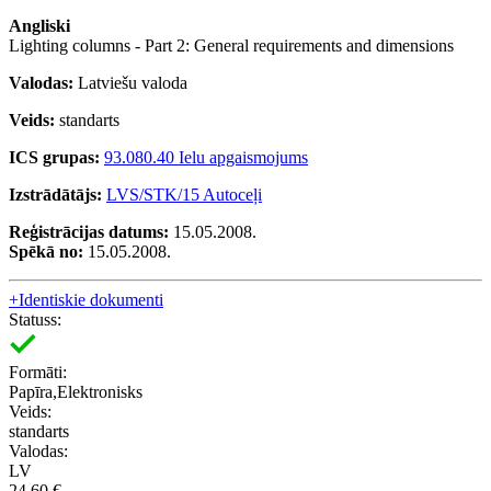
Angliski
Lighting columns - Part 2: General requirements and dimensions
Valodas:
Latviešu valoda
Veids:
standarts
ICS grupas:
93.080.40 Ielu apgaismojums
Izstrādātājs:
LVS/STK/15 Autoceļi
Reģistrācijas datums:
15.05.2008.
Spēkā no:
15.05.2008.
+
Identiskie dokumenti
Statuss:
Formāti:
Papīra,Elektronisks
Veids:
standarts
Valodas:
LV
24.60 €