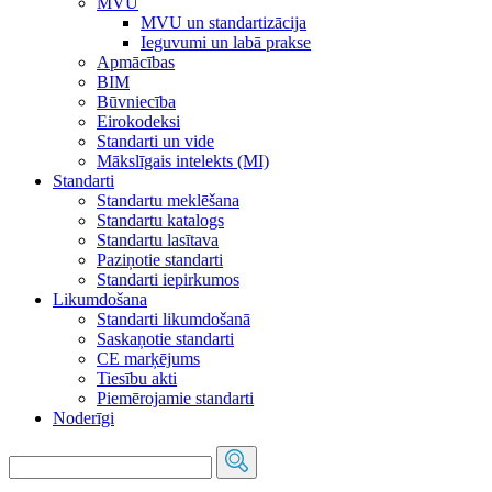
MVU
MVU un standartizācija
Ieguvumi un labā prakse
Apmācības
BIM
Būvniecība
Eirokodeksi
Standarti un vide
Mākslīgais intelekts (MI)
Standarti
Standartu meklēšana
Standartu katalogs
Standartu lasītava
Paziņotie standarti
Standarti iepirkumos
Likumdošana
Standarti likumdošanā
Saskaņotie standarti
CE marķējums
Tiesību akti
Piemērojamie standarti
Noderīgi