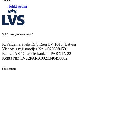
Ielikt grozā
SIA "Latvijas standarts"
K.Valdemāra iela 157, Rīga LV-1013, Latvija
Vienotais reģistrācijas Nr.: 40203084591
Banka: AS "Citadele banka", PARXLV22
Konta Nr.: LV22PARX0020340450002
Seko mums