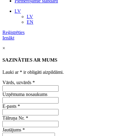
Piemērojamie standarti
LV
LV
EN
Reģistrēties
Ienākt
×
SAZINĀTIES AR MUMS
Lauki ar
*
ir obligāti aizpildāmi.
Vārds, uzvārds
*
Uzņēmuma nosaukums
E-pasts
*
Tālruņa Nr.
*
Jautājums
*