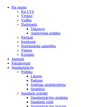
Par mums
Par LVS
Vēsture
Vadība
Darbinieki
Vakances
Atalgojuma politika
Pārskati
Iepirkumi
Starptautiskā sadarbība
Vietnes
Kontakti
Jaunumi
Pakalpojumi
Standartizācija
Politika
Likums
Padome
Sistēmas struktūrshēma
Stratēģija
Standartu izstrāde
Standartizācijas struktūra
Standartu veidi
Standartizācijas process