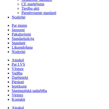
CE marķējums
Tiesību akti
Piemērojamie standarti
Noderīgi
Par mums
Jaunumi
Pakalpojumi
Standartizācija
Standarti
Likumdošana
Noderīgi
Atpakaļ
Par LVS
Vēsture
Vadība
Darbinieki
Pārskati
Iepirkumi
Starptautiskā sadarbība
Vietnes
Kontakti
Atpakaļ