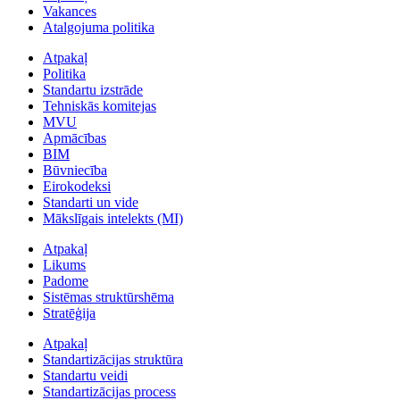
Vakances
Atalgojuma politika
Atpakaļ
Politika
Standartu izstrāde
Tehniskās komitejas
MVU
Apmācības
BIM
Būvniecība
Eirokodeksi
Standarti un vide
Mākslīgais intelekts (MI)
Atpakaļ
Likums
Padome
Sistēmas struktūrshēma
Stratēģija
Atpakaļ
Standartizācijas struktūra
Standartu veidi
Standartizācijas process