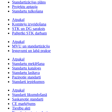
Standartizācijas plāns
Projektu aptauja
Standartu tulkošana
Atpakaļ
Komiteju izveidošana
STK un DG saraksts
Palīgrīki STK darbam
Atpakaļ
MVU un standartizācija
Ieguvumi un labā prakse
Atpakaļ
Standartu meklēšana
Standartu katalogs
Standartu lasītava
Paziņotie standarti
Standarti iepirkumos
Atpakaļ
Standarti likumdošanā
Saskaņotie standarti
CE marķējums
Tiesību akti