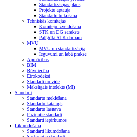
Standartizācijas plāns
Projektu aptauja
Standartu tulkošana
Tehniskās komitejas
Komiteju izveidošana
STK un DG saraksts
Palīgrīki STK darbam
MVU
MVU un standartizācija
Ieguvumi un labā prakse
Apmācības
BIM
Būvniecība
Eirokodeksi
Standarti un vide
Mākslīgais intelekts (MI)
Standarti
Standartu meklēšana
Standartu katalogs
Standartu lasītava
Paziņotie standarti
Standarti iepirkumos
Likumdošana
Standarti likumdošanā
Saskaņotie standarti