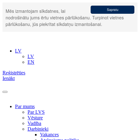
Sapratu
Mēs izmantojam sīkdatnes, lai
nodrošinātu jums ērtu vietnes pārlūkošanu. Turpinot vietnes
pārlūkošanu, jūs piekrītat sīkdatņu izmantošanai.
LV
LV
EN
Reģistrēties
Ienākt
Par mums
Par LVS
Vēsture
Vadība
Darbinieki
Vakances