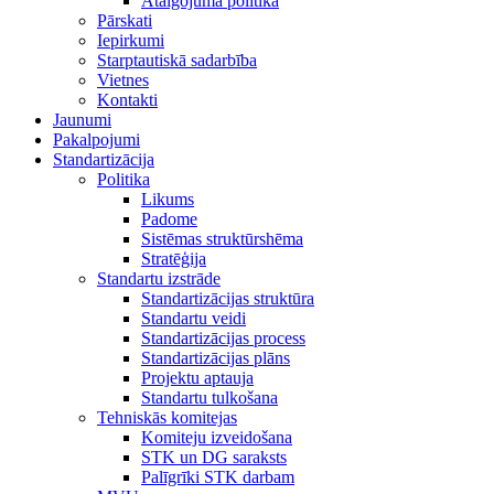
Atalgojuma politika
Pārskati
Iepirkumi
Starptautiskā sadarbība
Vietnes
Kontakti
Jaunumi
Pakalpojumi
Standartizācija
Politika
Likums
Padome
Sistēmas struktūrshēma
Stratēģija
Standartu izstrāde
Standartizācijas struktūra
Standartu veidi
Standartizācijas process
Standartizācijas plāns
Projektu aptauja
Standartu tulkošana
Tehniskās komitejas
Komiteju izveidošana
STK un DG saraksts
Palīgrīki STK darbam