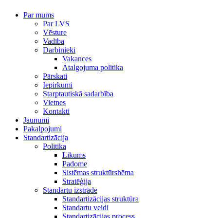
Par mums
Par LVS
Vēsture
Vadība
Darbinieki
Vakances
Atalgojuma politika
Pārskati
Iepirkumi
Starptautiskā sadarbība
Vietnes
Kontakti
Jaunumi
Pakalpojumi
Standartizācija
Politika
Likums
Padome
Sistēmas struktūrshēma
Stratēģija
Standartu izstrāde
Standartizācijas struktūra
Standartu veidi
Standartizācijas process