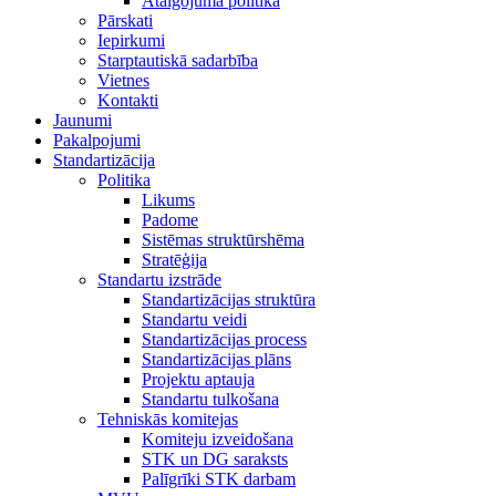
Atalgojuma politika
Pārskati
Iepirkumi
Starptautiskā sadarbība
Vietnes
Kontakti
Jaunumi
Pakalpojumi
Standartizācija
Politika
Likums
Padome
Sistēmas struktūrshēma
Stratēģija
Standartu izstrāde
Standartizācijas struktūra
Standartu veidi
Standartizācijas process
Standartizācijas plāns
Projektu aptauja
Standartu tulkošana
Tehniskās komitejas
Komiteju izveidošana
STK un DG saraksts
Palīgrīki STK darbam