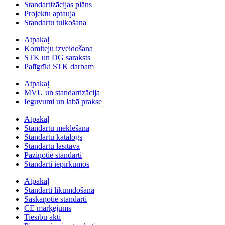
Standartizācijas plāns
Projektu aptauja
Standartu tulkošana
Atpakaļ
Komiteju izveidošana
STK un DG saraksts
Palīgrīki STK darbam
Atpakaļ
MVU un standartizācija
Ieguvumi un labā prakse
Atpakaļ
Standartu meklēšana
Standartu katalogs
Standartu lasītava
Paziņotie standarti
Standarti iepirkumos
Atpakaļ
Standarti likumdošanā
Saskaņotie standarti
CE marķējums
Tiesību akti