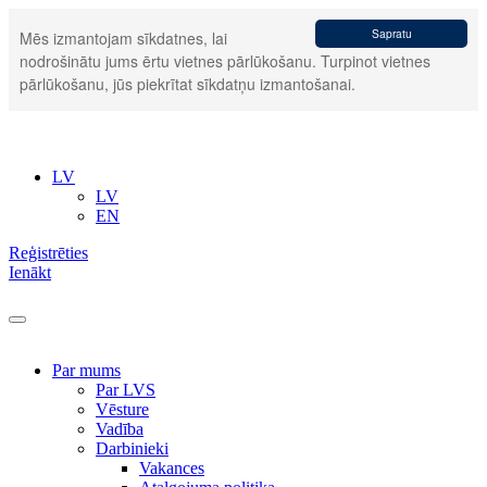
Sapratu
Mēs izmantojam sīkdatnes, lai
nodrošinātu jums ērtu vietnes pārlūkošanu. Turpinot vietnes
pārlūkošanu, jūs piekrītat sīkdatņu izmantošanai.
LV
LV
EN
Reģistrēties
Ienākt
Par mums
Par LVS
Vēsture
Vadība
Darbinieki
Vakances