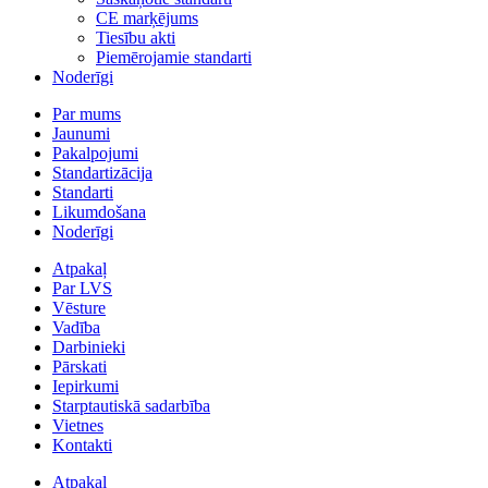
CE marķējums
Tiesību akti
Piemērojamie standarti
Noderīgi
Par mums
Jaunumi
Pakalpojumi
Standartizācija
Standarti
Likumdošana
Noderīgi
Atpakaļ
Par LVS
Vēsture
Vadība
Darbinieki
Pārskati
Iepirkumi
Starptautiskā sadarbība
Vietnes
Kontakti
Atpakaļ