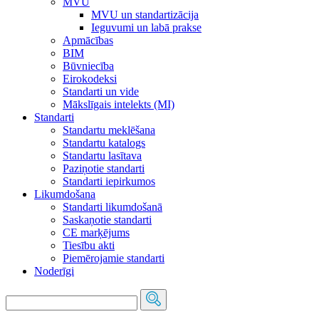
MVU
MVU un standartizācija
Ieguvumi un labā prakse
Apmācības
BIM
Būvniecība
Eirokodeksi
Standarti un vide
Mākslīgais intelekts (MI)
Standarti
Standartu meklēšana
Standartu katalogs
Standartu lasītava
Paziņotie standarti
Standarti iepirkumos
Likumdošana
Standarti likumdošanā
Saskaņotie standarti
CE marķējums
Tiesību akti
Piemērojamie standarti
Noderīgi