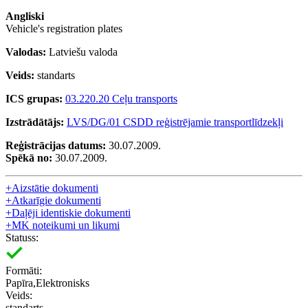
Angliski
Vehicle's registration plates
Valodas:
Latviešu valoda
Veids:
standarts
ICS grupas:
03.220.20 Ceļu transports
Izstrādātājs:
LVS/DG/01 CSDD reģistrējamie transportlīdzekļi
Reģistrācijas datums:
30.07.2009.
Spēkā no:
30.07.2009.
+
Aizstātie dokumenti
+
Atkarīgie dokumenti
+
Daļēji identiskie dokumenti
+
MK noteikumi un likumi
Statuss:
Formāti:
Papīra,Elektronisks
Veids:
standarts