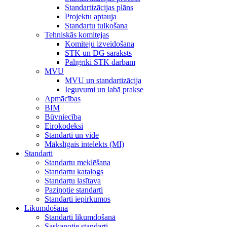
Standartizācijas plāns
Projektu aptauja
Standartu tulkošana
Tehniskās komitejas
Komiteju izveidošana
STK un DG saraksts
Palīgrīki STK darbam
MVU
MVU un standartizācija
Ieguvumi un labā prakse
Apmācības
BIM
Būvniecība
Eirokodeksi
Standarti un vide
Mākslīgais intelekts (MI)
Standarti
Standartu meklēšana
Standartu katalogs
Standartu lasītava
Paziņotie standarti
Standarti iepirkumos
Likumdošana
Standarti likumdošanā
Saskaņotie standarti