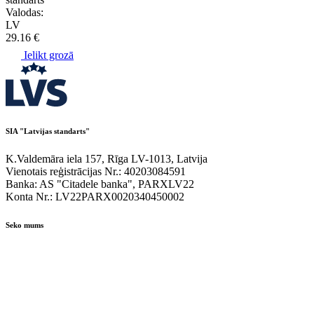
Valodas:
LV
29.16 €
Ielikt grozā
SIA "Latvijas standarts"
K.Valdemāra iela 157, Rīga LV-1013, Latvija
Vienotais reģistrācijas Nr.: 40203084591
Banka: AS "Citadele banka", PARXLV22
Konta Nr.: LV22PARX0020340450002
Seko mums