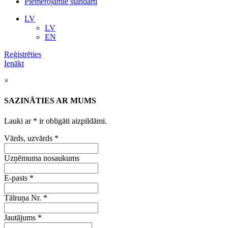
Piemērojamie standarti
LV
LV
EN
Reģistrēties
Ienākt
×
SAZINĀTIES AR MUMS
Lauki ar
*
ir obligāti aizpildāmi.
Vārds, uzvārds
*
Uzņēmuma nosaukums
E-pasts
*
Tālruņa Nr.
*
Jautājums
*