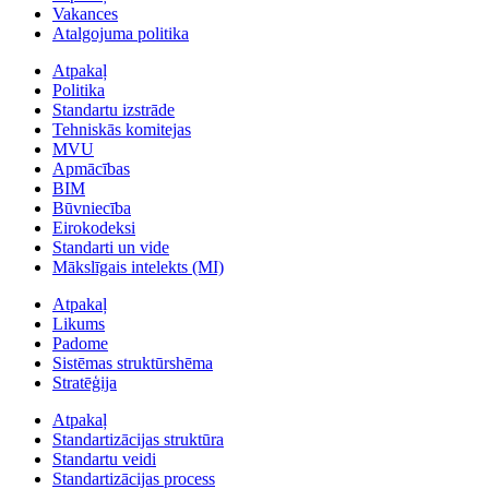
Vakances
Atalgojuma politika
Atpakaļ
Politika
Standartu izstrāde
Tehniskās komitejas
MVU
Apmācības
BIM
Būvniecība
Eirokodeksi
Standarti un vide
Mākslīgais intelekts (MI)
Atpakaļ
Likums
Padome
Sistēmas struktūrshēma
Stratēģija
Atpakaļ
Standartizācijas struktūra
Standartu veidi
Standartizācijas process