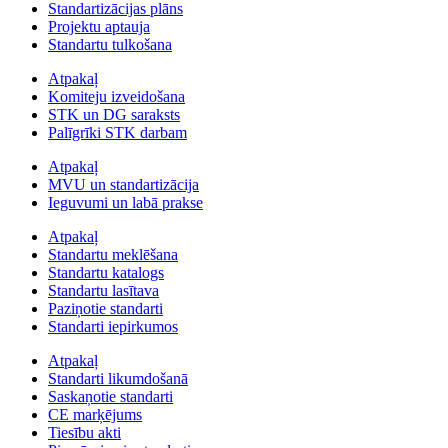
Standartizācijas plāns
Projektu aptauja
Standartu tulkošana
Atpakaļ
Komiteju izveidošana
STK un DG saraksts
Palīgrīki STK darbam
Atpakaļ
MVU un standartizācija
Ieguvumi un labā prakse
Atpakaļ
Standartu meklēšana
Standartu katalogs
Standartu lasītava
Paziņotie standarti
Standarti iepirkumos
Atpakaļ
Standarti likumdošanā
Saskaņotie standarti
CE marķējums
Tiesību akti