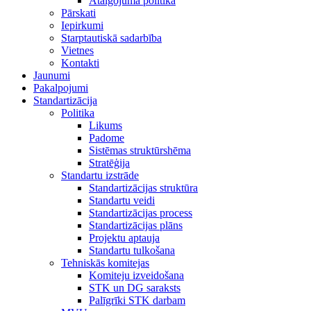
Atalgojuma politika
Pārskati
Iepirkumi
Starptautiskā sadarbība
Vietnes
Kontakti
Jaunumi
Pakalpojumi
Standartizācija
Politika
Likums
Padome
Sistēmas struktūrshēma
Stratēģija
Standartu izstrāde
Standartizācijas struktūra
Standartu veidi
Standartizācijas process
Standartizācijas plāns
Projektu aptauja
Standartu tulkošana
Tehniskās komitejas
Komiteju izveidošana
STK un DG saraksts
Palīgrīki STK darbam