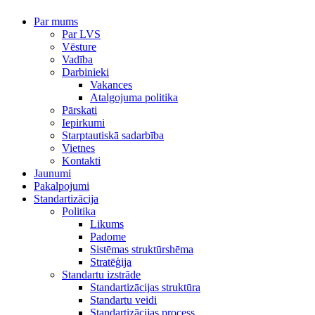
Par mums
Par LVS
Vēsture
Vadība
Darbinieki
Vakances
Atalgojuma politika
Pārskati
Iepirkumi
Starptautiskā sadarbība
Vietnes
Kontakti
Jaunumi
Pakalpojumi
Standartizācija
Politika
Likums
Padome
Sistēmas struktūrshēma
Stratēģija
Standartu izstrāde
Standartizācijas struktūra
Standartu veidi
Standartizācijas process