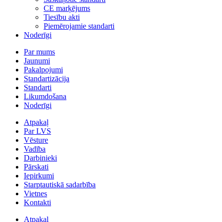
CE marķējums
Tiesību akti
Piemērojamie standarti
Noderīgi
Par mums
Jaunumi
Pakalpojumi
Standartizācija
Standarti
Likumdošana
Noderīgi
Atpakaļ
Par LVS
Vēsture
Vadība
Darbinieki
Pārskati
Iepirkumi
Starptautiskā sadarbība
Vietnes
Kontakti
Atpakaļ