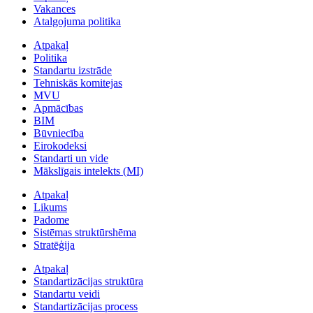
Vakances
Atalgojuma politika
Atpakaļ
Politika
Standartu izstrāde
Tehniskās komitejas
MVU
Apmācības
BIM
Būvniecība
Eirokodeksi
Standarti un vide
Mākslīgais intelekts (MI)
Atpakaļ
Likums
Padome
Sistēmas struktūrshēma
Stratēģija
Atpakaļ
Standartizācijas struktūra
Standartu veidi
Standartizācijas process