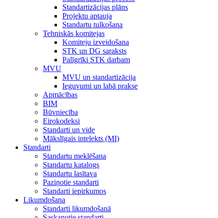
Standartizācijas plāns
Projektu aptauja
Standartu tulkošana
Tehniskās komitejas
Komiteju izveidošana
STK un DG saraksts
Palīgrīki STK darbam
MVU
MVU un standartizācija
Ieguvumi un labā prakse
Apmācības
BIM
Būvniecība
Eirokodeksi
Standarti un vide
Mākslīgais intelekts (MI)
Standarti
Standartu meklēšana
Standartu katalogs
Standartu lasītava
Paziņotie standarti
Standarti iepirkumos
Likumdošana
Standarti likumdošanā
Saskaņotie standarti