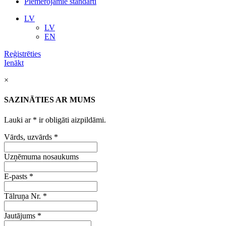
Piemērojamie standarti
LV
LV
EN
Reģistrēties
Ienākt
×
SAZINĀTIES AR MUMS
Lauki ar
*
ir obligāti aizpildāmi.
Vārds, uzvārds
*
Uzņēmuma nosaukums
E-pasts
*
Tālruņa Nr.
*
Jautājums
*