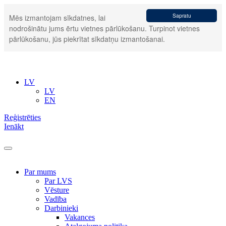
Sapratu
Mēs izmantojam sīkdatnes, lai
nodrošinātu jums ērtu vietnes pārlūkošanu. Turpinot vietnes
pārlūkošanu, jūs piekrītat sīkdatņu izmantošanai.
LV
LV
EN
Reģistrēties
Ienākt
Par mums
Par LVS
Vēsture
Vadība
Darbinieki
Vakances