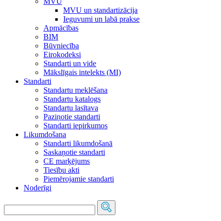
MVU
MVU un standartizācija
Ieguvumi un labā prakse
Apmācības
BIM
Būvniecība
Eirokodeksi
Standarti un vide
Mākslīgais intelekts (MI)
Standarti
Standartu meklēšana
Standartu katalogs
Standartu lasītava
Paziņotie standarti
Standarti iepirkumos
Likumdošana
Standarti likumdošanā
Saskaņotie standarti
CE marķējums
Tiesību akti
Piemērojamie standarti
Noderīgi