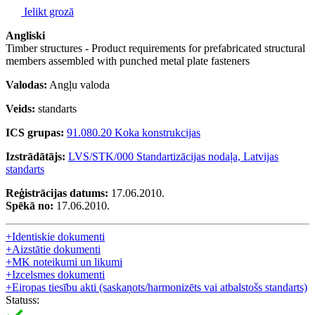
Ielikt grozā
Angliski
Timber structures - Product requirements for prefabricated structural
members assembled with punched metal plate fasteners
Valodas:
Angļu valoda
Veids:
standarts
ICS grupas:
91.080.20 Koka konstrukcijas
Izstrādātājs:
LVS/STK/000 Standartizācijas nodaļa, Latvijas
standarts
Reģistrācijas datums:
17.06.2010.
Spēkā no:
17.06.2010.
+
Identiskie dokumenti
+
Aizstātie dokumenti
+
MK noteikumi un likumi
+
Izcelsmes dokumenti
+
Eiropas tiesību akti (saskaņots/harmonizēts vai atbalstošs standarts)
Statuss: