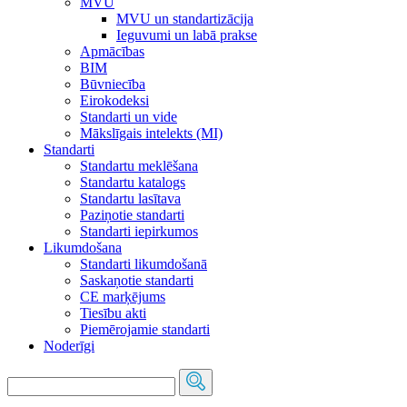
MVU
MVU un standartizācija
Ieguvumi un labā prakse
Apmācības
BIM
Būvniecība
Eirokodeksi
Standarti un vide
Mākslīgais intelekts (MI)
Standarti
Standartu meklēšana
Standartu katalogs
Standartu lasītava
Paziņotie standarti
Standarti iepirkumos
Likumdošana
Standarti likumdošanā
Saskaņotie standarti
CE marķējums
Tiesību akti
Piemērojamie standarti
Noderīgi