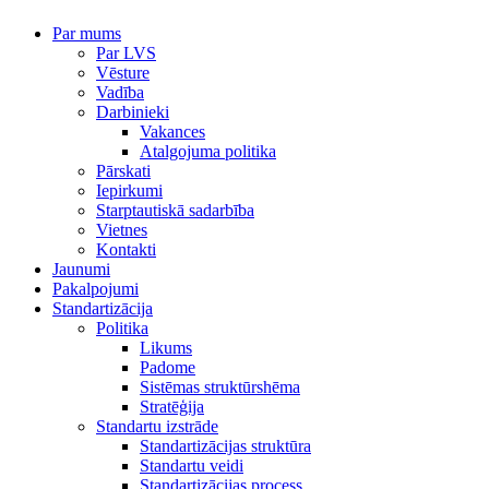
Par mums
Par LVS
Vēsture
Vadība
Darbinieki
Vakances
Atalgojuma politika
Pārskati
Iepirkumi
Starptautiskā sadarbība
Vietnes
Kontakti
Jaunumi
Pakalpojumi
Standartizācija
Politika
Likums
Padome
Sistēmas struktūrshēma
Stratēģija
Standartu izstrāde
Standartizācijas struktūra
Standartu veidi
Standartizācijas process