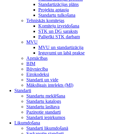
Standartizācijas plāns
Projektu aptauja
Standartu tulkošana
Tehniskās komitejas
Komiteju izveidošana
STK un DG saraksts
Palīgrīki STK darbam
MVU
MVU un standartizācija
Ieguvumi un labā prakse
Apmācības
BIM
Būvniecība
Eirokodeksi
Standarti un vide
Mākslīgais intelekts (MI)
Standarti
Standartu meklēšana
Standartu katalogs
Standartu lasītava
Paziņotie standarti
Standarti iepirkumos
Likumdošana
Standarti likumdošanā
Saskaņotie standarti