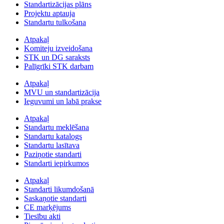
Standartizācijas plāns
Projektu aptauja
Standartu tulkošana
Atpakaļ
Komiteju izveidošana
STK un DG saraksts
Palīgrīki STK darbam
Atpakaļ
MVU un standartizācija
Ieguvumi un labā prakse
Atpakaļ
Standartu meklēšana
Standartu katalogs
Standartu lasītava
Paziņotie standarti
Standarti iepirkumos
Atpakaļ
Standarti likumdošanā
Saskaņotie standarti
CE marķējums
Tiesību akti