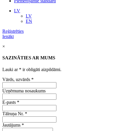
Piemērojamie standarti
LV
LV
EN
Reģistrēties
Ienākt
×
SAZINĀTIES AR MUMS
Lauki ar
*
ir obligāti aizpildāmi.
Vārds, uzvārds
*
Uzņēmuma nosaukums
E-pasts
*
Tālruņa Nr.
*
Jautājums
*