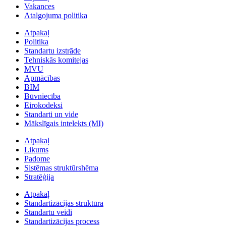
Vakances
Atalgojuma politika
Atpakaļ
Politika
Standartu izstrāde
Tehniskās komitejas
MVU
Apmācības
BIM
Būvniecība
Eirokodeksi
Standarti un vide
Mākslīgais intelekts (MI)
Atpakaļ
Likums
Padome
Sistēmas struktūrshēma
Stratēģija
Atpakaļ
Standartizācijas struktūra
Standartu veidi
Standartizācijas process