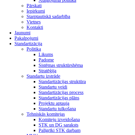
Atalgojuma politika
Pārskati
Iepirkumi
Starptautiskā sadarbība
Vietnes
Kontakti
Jaunumi
Pakalpojumi
Standartizācija
Politika
Likums
Padome
Sistēmas struktūrshēma
Stratēģija
Standartu izstrāde
Standartizācijas struktūra
Standartu veidi
Standartizācijas process
Standartizācijas plāns
Projektu aptauja
Standartu tulkošana
Tehniskās komitejas
Komiteju izveidošana
STK un DG saraksts
Palīgrīki STK darbam