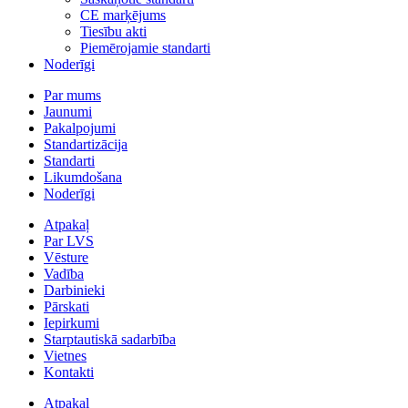
CE marķējums
Tiesību akti
Piemērojamie standarti
Noderīgi
Par mums
Jaunumi
Pakalpojumi
Standartizācija
Standarti
Likumdošana
Noderīgi
Atpakaļ
Par LVS
Vēsture
Vadība
Darbinieki
Pārskati
Iepirkumi
Starptautiskā sadarbība
Vietnes
Kontakti
Atpakaļ