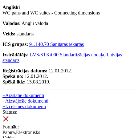
Angliski
WC pans and WC suites - Connecting dimensions
Valodas:
Angļu valoda
Veids:
standarts
ICS grupas:
91.140.70 Sanitārās iekārtas
Izstrādātājs:
LVS/STK/000 Standartizācijas nodaļa, Latvijas
standarts
Reģistrācijas datums:
12.01.2012.
Spēkā no:
12.01.2012.
Spēkā līdz:
15.08.2019.
+
Aizstātie dokumenti
+
Aizstājošie dokumenti
+
Izcelsmes dokumenti
Statuss:
Formāti:
Papīra,Elektronisks
Veids: