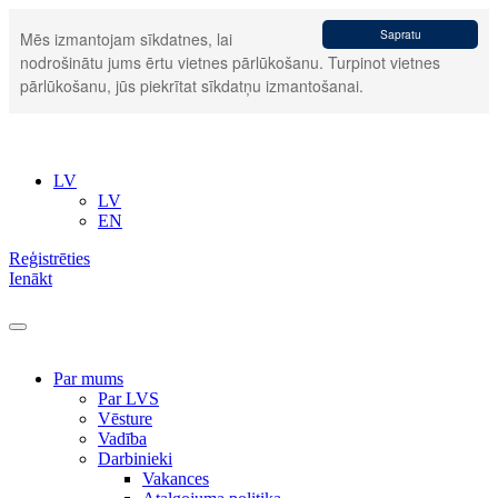
Sapratu
Mēs izmantojam sīkdatnes, lai
nodrošinātu jums ērtu vietnes pārlūkošanu. Turpinot vietnes
pārlūkošanu, jūs piekrītat sīkdatņu izmantošanai.
LV
LV
EN
Reģistrēties
Ienākt
Par mums
Par LVS
Vēsture
Vadība
Darbinieki
Vakances