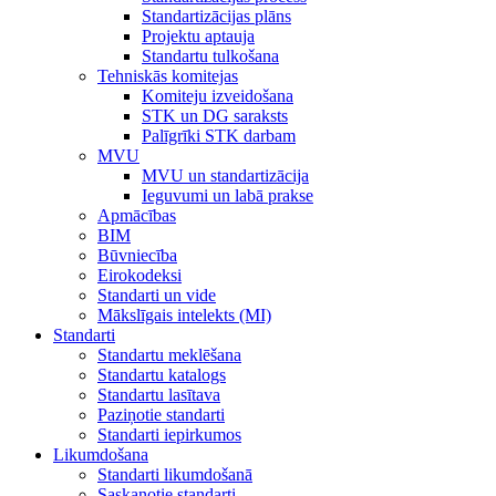
Standartizācijas plāns
Projektu aptauja
Standartu tulkošana
Tehniskās komitejas
Komiteju izveidošana
STK un DG saraksts
Palīgrīki STK darbam
MVU
MVU un standartizācija
Ieguvumi un labā prakse
Apmācības
BIM
Būvniecība
Eirokodeksi
Standarti un vide
Mākslīgais intelekts (MI)
Standarti
Standartu meklēšana
Standartu katalogs
Standartu lasītava
Paziņotie standarti
Standarti iepirkumos
Likumdošana
Standarti likumdošanā
Saskaņotie standarti