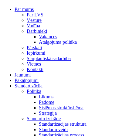
Par mums
Par LVS
Vēsture
Vadība
Darbinieki
Vakances
Atalgojuma politika
Pārskati
Iepirkumi
Starptautiskā sadarbība
Vietnes
Kontakti
Jaunumi
Pakalpojumi
Standartizācija
Politika
Likums
Padome
Sistēmas struktūrshēma
Stratēģija
Standartu izstrāde
Standartizācijas struktūra
Standartu veidi
Standartizācijas process