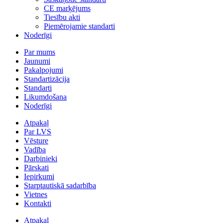
CE marķējums
Tiesību akti
Piemērojamie standarti
Noderīgi
Par mums
Jaunumi
Pakalpojumi
Standartizācija
Standarti
Likumdošana
Noderīgi
Atpakaļ
Par LVS
Vēsture
Vadība
Darbinieki
Pārskati
Iepirkumi
Starptautiskā sadarbība
Vietnes
Kontakti
Atpakaļ