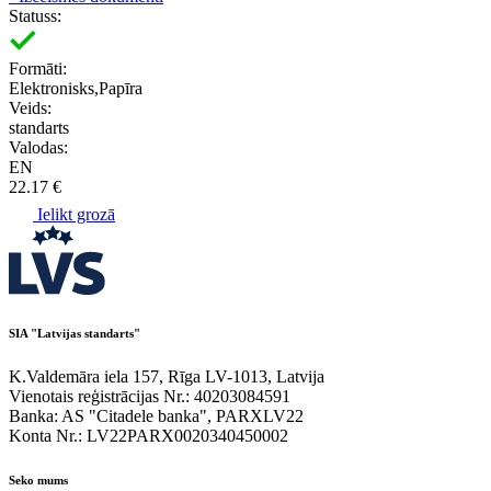
Statuss:
Formāti:
Elektronisks,Papīra
Veids:
standarts
Valodas:
EN
22.17 €
Ielikt grozā
SIA "Latvijas standarts"
K.Valdemāra iela 157, Rīga LV-1013, Latvija
Vienotais reģistrācijas Nr.: 40203084591
Banka: AS "Citadele banka", PARXLV22
Konta Nr.: LV22PARX0020340450002
Seko mums