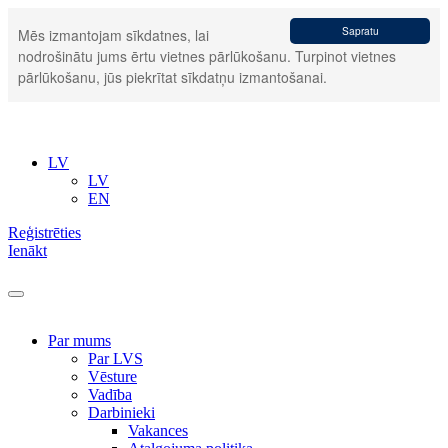
Sapratu
Mēs izmantojam sīkdatnes, lai
nodrošinātu jums ērtu vietnes pārlūkošanu. Turpinot vietnes
pārlūkošanu, jūs piekrītat sīkdatņu izmantošanai.
LV
LV
EN
Reģistrēties
Ienākt
Par mums
Par LVS
Vēsture
Vadība
Darbinieki
Vakances