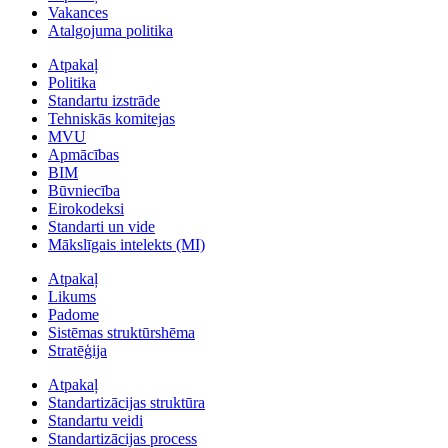
Vakances
Atalgojuma politika
Atpakaļ
Politika
Standartu izstrāde
Tehniskās komitejas
MVU
Apmācības
BIM
Būvniecība
Eirokodeksi
Standarti un vide
Mākslīgais intelekts (MI)
Atpakaļ
Likums
Padome
Sistēmas struktūrshēma
Stratēģija
Atpakaļ
Standartizācijas struktūra
Standartu veidi
Standartizācijas process