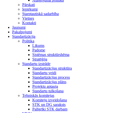
Atalgojuma politika
Pārskati
Iepirkumi
Starptautiskā sadarbība
Vietnes
Kontakti
Jaunumi
Pakalpojumi
Standartizācija
Politika
Likums
Padome
Sistēmas struktūrshēma
Stratēģija
Standartu izstrāde
Standartizācijas struktūra
Standartu veidi
Standartizācijas process
Standartizācijas plāns
Projektu aptauja
Standartu tulkošana
Tehniskās komitejas
Komiteju izveidošana
STK un DG saraksts
Palīgrīki STK darbam