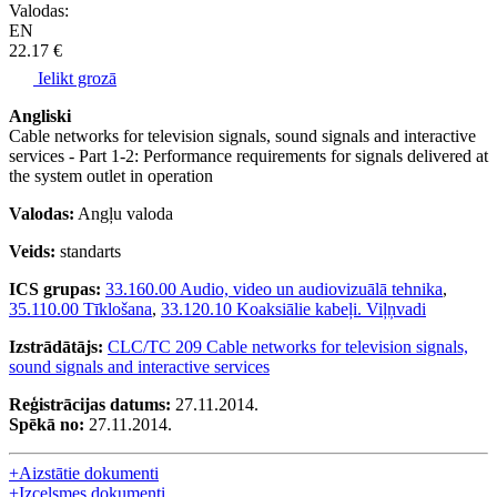
Valodas:
EN
22.17 €
Ielikt grozā
Angliski
Cable networks for television signals, sound signals and interactive
services - Part 1-2: Performance requirements for signals delivered at
the system outlet in operation
Valodas:
Angļu valoda
Veids:
standarts
ICS grupas:
33.160.00 Audio, video un audiovizuālā tehnika
,
35.110.00 Tīklošana
,
33.120.10 Koaksiālie kabeļi. Viļņvadi
Izstrādātājs:
CLC/TC 209 Cable networks for television signals,
sound signals and interactive services
Reģistrācijas datums:
27.11.2014.
Spēkā no:
27.11.2014.
+
Aizstātie dokumenti
+
Izcelsmes dokumenti