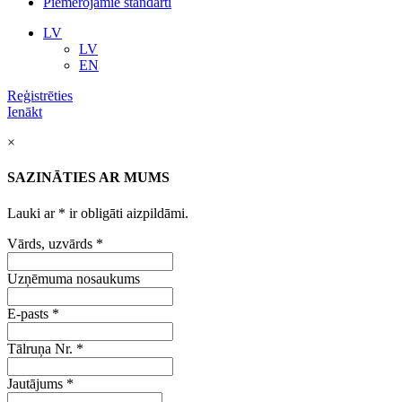
Piemērojamie standarti
LV
LV
EN
Reģistrēties
Ienākt
×
SAZINĀTIES AR MUMS
Lauki ar
*
ir obligāti aizpildāmi.
Vārds, uzvārds
*
Uzņēmuma nosaukums
E-pasts
*
Tālruņa Nr.
*
Jautājums
*