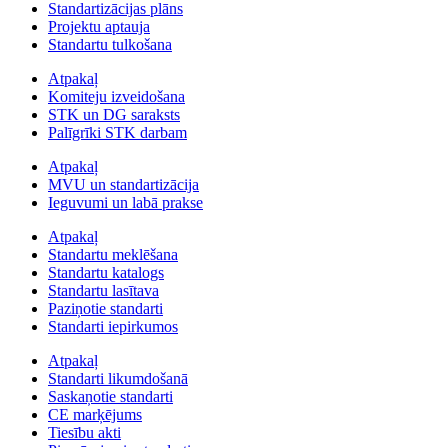
Standartizācijas plāns
Projektu aptauja
Standartu tulkošana
Atpakaļ
Komiteju izveidošana
STK un DG saraksts
Palīgrīki STK darbam
Atpakaļ
MVU un standartizācija
Ieguvumi un labā prakse
Atpakaļ
Standartu meklēšana
Standartu katalogs
Standartu lasītava
Paziņotie standarti
Standarti iepirkumos
Atpakaļ
Standarti likumdošanā
Saskaņotie standarti
CE marķējums
Tiesību akti