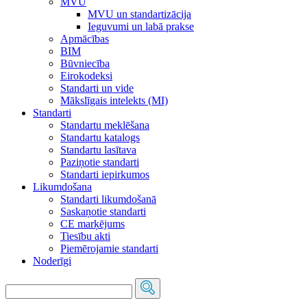
MVU
MVU un standartizācija
Ieguvumi un labā prakse
Apmācības
BIM
Būvniecība
Eirokodeksi
Standarti un vide
Mākslīgais intelekts (MI)
Standarti
Standartu meklēšana
Standartu katalogs
Standartu lasītava
Paziņotie standarti
Standarti iepirkumos
Likumdošana
Standarti likumdošanā
Saskaņotie standarti
CE marķējums
Tiesību akti
Piemērojamie standarti
Noderīgi