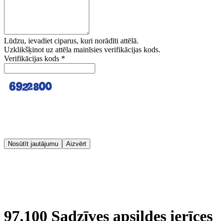
Lūdzu, ievadiet ciparus, kuri norādīti attēlā.
Uzklikšķinot uz attēla mainīsies verifikācijas kods.
Verifikācijas kods
*
Nosūtīt jautājumu
Aizvērt
97.100 Sadzīves apsildes ierīces