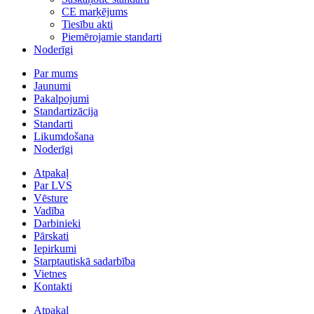
CE marķējums
Tiesību akti
Piemērojamie standarti
Noderīgi
Par mums
Jaunumi
Pakalpojumi
Standartizācija
Standarti
Likumdošana
Noderīgi
Atpakaļ
Par LVS
Vēsture
Vadība
Darbinieki
Pārskati
Iepirkumi
Starptautiskā sadarbība
Vietnes
Kontakti
Atpakaļ