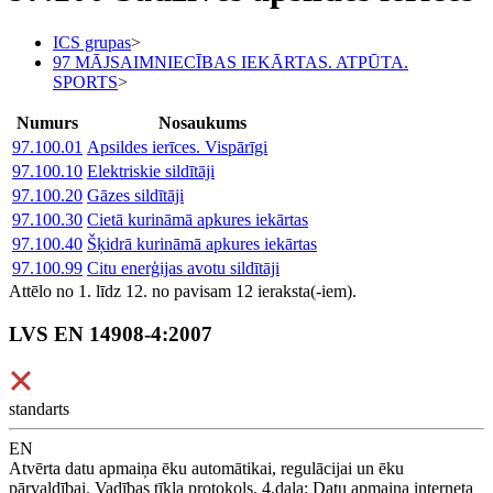
ICS grupas
>
97 MĀJSAIMNIECĪBAS IEKĀRTAS. ATPŪTA.
SPORTS
>
Numurs
Nosaukums
97.100.01
Apsildes ierīces. Vispārīgi
97.100.10
Elektriskie sildītāji
97.100.20
Gāzes sildītāji
97.100.30
Cietā kurināmā apkures iekārtas
97.100.40
Šķidrā kurināmā apkures iekārtas
97.100.99
Citu enerģijas avotu sildītāji
Attēlo no 1. līdz 12. no pavisam 12 ieraksta(-iem).
LVS EN 14908-4:2007
standarts
EN
Atvērta datu apmaiņa ēku automātikai, regulācijai un ēku
pārvaldībai. Vadības tīkla protokols. 4.daļa: Datu apmaiņa interneta