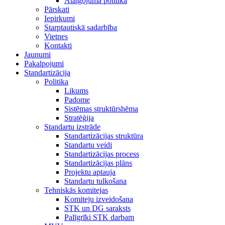
Atalgojuma politika
Pārskati
Iepirkumi
Starptautiskā sadarbība
Vietnes
Kontakti
Jaunumi
Pakalpojumi
Standartizācija
Politika
Likums
Padome
Sistēmas struktūrshēma
Stratēģija
Standartu izstrāde
Standartizācijas struktūra
Standartu veidi
Standartizācijas process
Standartizācijas plāns
Projektu aptauja
Standartu tulkošana
Tehniskās komitejas
Komiteju izveidošana
STK un DG saraksts
Palīgrīki STK darbam