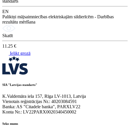
standarts
EN
Paliktņi mājsaimniecības elektriskajām sildierīcēm - Darbības
rezultātu mērīšana
Skatīt
11.25 €
Ielikt grozā
SIA "Latvijas standarts"
K.Valdemāra iela 157, Rīga LV-1013, Latvija
Vienotais reģistrācijas Nr.: 40203084591
Banka: AS "Citadele banka", PARXLV22
Konta Nr.: LV22PARX0020340450002
Seko mums