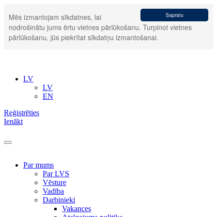
Sapratu
Mēs izmantojam sīkdatnes, lai
nodrošinātu jums ērtu vietnes pārlūkošanu. Turpinot vietnes
pārlūkošanu, jūs piekrītat sīkdatņu izmantošanai.
LV
LV
EN
Reģistrēties
Ienākt
Par mums
Par LVS
Vēsture
Vadība
Darbinieki
Vakances