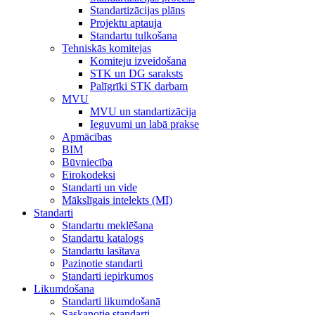
Standartizācijas plāns
Projektu aptauja
Standartu tulkošana
Tehniskās komitejas
Komiteju izveidošana
STK un DG saraksts
Palīgrīki STK darbam
MVU
MVU un standartizācija
Ieguvumi un labā prakse
Apmācības
BIM
Būvniecība
Eirokodeksi
Standarti un vide
Mākslīgais intelekts (MI)
Standarti
Standartu meklēšana
Standartu katalogs
Standartu lasītava
Paziņotie standarti
Standarti iepirkumos
Likumdošana
Standarti likumdošanā
Saskaņotie standarti