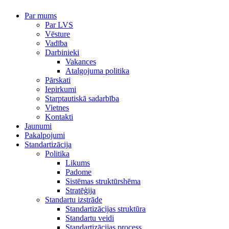
Par mums
Par LVS
Vēsture
Vadība
Darbinieki
Vakances
Atalgojuma politika
Pārskati
Iepirkumi
Starptautiskā sadarbība
Vietnes
Kontakti
Jaunumi
Pakalpojumi
Standartizācija
Politika
Likums
Padome
Sistēmas struktūrshēma
Stratēģija
Standartu izstrāde
Standartizācijas struktūra
Standartu veidi
Standartizācijas process