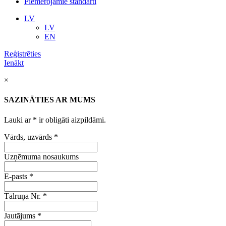
Piemērojamie standarti
LV
LV
EN
Reģistrēties
Ienākt
×
SAZINĀTIES AR MUMS
Lauki ar
*
ir obligāti aizpildāmi.
Vārds, uzvārds
*
Uzņēmuma nosaukums
E-pasts
*
Tālruņa Nr.
*
Jautājums
*