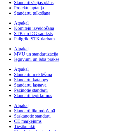
Standartizācijas plāns
Projektu aptauja
Standartu tulkošana
Atpakaļ
Komiteju izveidošana
STK un DG saraksts
Palīgrīki STK darbam
Atpakaļ
MVU un standartizācija
Ieguvumi un labā prakse
Atpakaļ
Standartu meklēšana
Standartu katalogs
Standartu lasītava
Paziņotie standarti
Standarti iepirkumos
Atpakaļ
Standarti likumdošanā
Saskaņotie standarti
CE marķējums
Tiesību akti