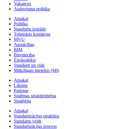
Vakances
Atalgojuma politika
Atpakaļ
Politika
Standartu izstrāde
Tehniskās komitejas
MVU
Apmācības
BIM
Būvniecība
Eirokodeksi
Standarti un vide
Mākslīgais intelekts (MI)
Atpakaļ
Likums
Padome
Sistēmas struktūrshēma
Stratēģija
Atpakaļ
Standartizācijas struktūra
Standartu veidi
Standartizācijas process