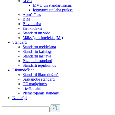
MVU
MVU un standartizācija
Ieguvumi un labā prakse
Apmācības
BIM
Būvniecība
Eirokodeksi
Standarti un vide
Mākslīgais intelekts (MI)
Standarti
Standartu meklēšana
Standartu katalogs
Standartu lasītava
Paziņotie standarti
Standarti iepirkumos
Likumdošana
Standarti likumdošanā
Saskaņotie standarti
CE marķējums
Tiesību akti
Piemērojamie standarti
Noderīgi