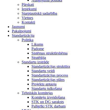
Atalgojuma politika
Pārskati
Iepirkumi
Starptautiskā sadarbība
Vietnes
Kontakti
Jaunumi
Pakalpojumi
Standartizācija
Politika
Likums
Padome
Sistēmas struktūrshēma
Stratēģija
Standartu izstrāde
Standartizācijas struktūra
Standartu veidi
Standartizācijas process
Standartizācijas plāns
Projektu aptauja
Standartu tulkošana
Tehniskās komitejas
Komiteju izveidošana
STK un DG saraksts
Palīgrīki STK darbam