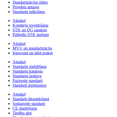
Standartizācijas plāns
Projektu aptauja
Standartu tulkošana
Atpakaļ
Komiteju izveidošana
STK un DG saraksts
Palīgrīki STK darbam
Atpakaļ
MVU un standartizācija
Ieguvumi un labā prakse
Atpakaļ
Standartu meklēšana
Standartu katalogs
Standartu lasītava
Paziņotie standarti
Standarti iepirkumos
Atpakaļ
Standarti likumdošanā
Saskaņotie standarti
CE marķējums
Tiesību akti