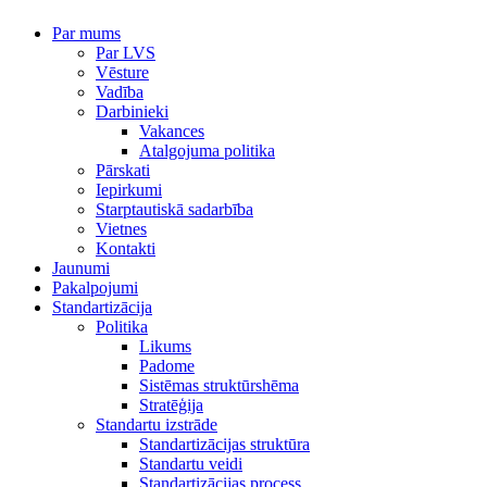
Par mums
Par LVS
Vēsture
Vadība
Darbinieki
Vakances
Atalgojuma politika
Pārskati
Iepirkumi
Starptautiskā sadarbība
Vietnes
Kontakti
Jaunumi
Pakalpojumi
Standartizācija
Politika
Likums
Padome
Sistēmas struktūrshēma
Stratēģija
Standartu izstrāde
Standartizācijas struktūra
Standartu veidi
Standartizācijas process