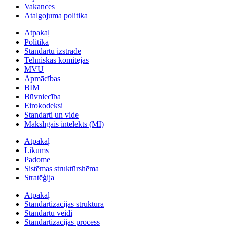
Vakances
Atalgojuma politika
Atpakaļ
Politika
Standartu izstrāde
Tehniskās komitejas
MVU
Apmācības
BIM
Būvniecība
Eirokodeksi
Standarti un vide
Mākslīgais intelekts (MI)
Atpakaļ
Likums
Padome
Sistēmas struktūrshēma
Stratēģija
Atpakaļ
Standartizācijas struktūra
Standartu veidi
Standartizācijas process