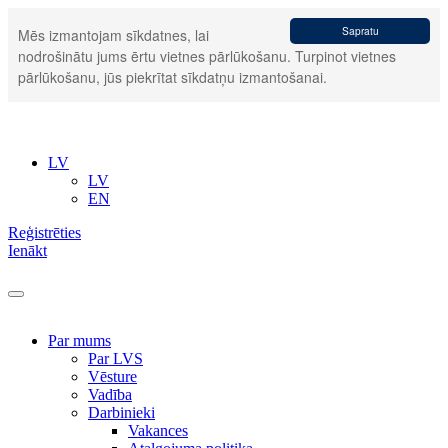
Sapratu
Mēs izmantojam sīkdatnes, lai
nodrošinātu jums ērtu vietnes pārlūkošanu. Turpinot vietnes
pārlūkošanu, jūs piekrītat sīkdatņu izmantošanai.
LV
LV
EN
Reģistrēties
Ienākt
Par mums
Par LVS
Vēsture
Vadība
Darbinieki
Vakances