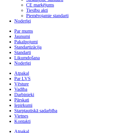
CE marķējums
Tiesību akti
Piemērojamie standarti
Noderīgi
Par mums
Jaunumi
Pakalpojumi
Standartizācija
Standarti
Likumdošana
Noderīgi
Atpakaļ
Par LVS
Vēsture
Vadība
Darbinieki
Pārskati
Iepirkumi
Starptautiskā sadarbība
Vietnes
Kontakti
Atpakaļ