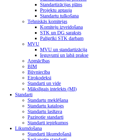
Standartizācijas plāns
Projektu aptauja
Standartu tulkošana
Tehniskās komitejas
Komiteju izveidošana
STK un DG saraksts
Palīgrīki STK darbam
MVU
MVU un standartizācija
Ieguvumi un labā prakse
Apmācības
BIM
Būvniecība
Eirokodeksi
Standarti un vide
Mākslīgais intelekts (MI)
Standarti
Standartu meklēšana
Standartu katalogs
Standartu lasītava
Paziņotie standarti
Standarti iepirkumos
Likumdošana
Standarti likumdošanā
Saskaņotie standarti