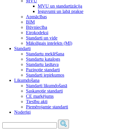
MVU
MVU un standartizācija
Ieguvumi un labā prakse
Apmācības
BIM
Būvniecība
Eirokodeksi
Standarti un vide
Mākslīgais intelekts (MI)
Standarti
Standartu meklēšana
Standartu katalogs
Standartu lasītava
Paziņotie standarti
Standarti iepirkumos
Likumdošana
Standarti likumdošanā
Saskaņotie standarti
CE marķējums
Tiesību akti
Piemērojamie standarti
Noderīgi