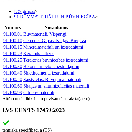
ICS grupas
>
91 BŪVMATERIĀLI UN BŪVNIECĪBA
>
Numurs
Nosaukums
91.100.01
Būvmateriāli. Vispārīgi
91.100.10
Cements. Ģipsis. Kaļķis. Būvjava
91.100.15
Minerālmateriāli un izstrādājumi
91.100.23
Keramikas flīzes
91.100.25
Terakotas būvniecības izstrādājumi
91.100.30
Betons un betona izstrādājumi
91.100.40
Šķiedrcementa izstrādājumi
91.100.50
Saistvielas. Blīvējuma materiāli
91.100.60
Skaņas un siltumizolācijas materiāli
91.100.99
Citi būvmateriāli
Attēlo no 1. līdz 1. no pavisam 1 ieraksta(-iem).
LVS CEN/TS 17459:2023
tehniskā specifikācija (TS)