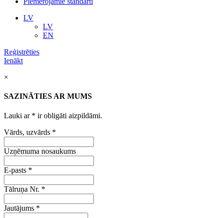
Piemērojamie standarti
LV
LV
EN
Reģistrēties
Ienākt
×
SAZINĀTIES AR MUMS
Lauki ar
*
ir obligāti aizpildāmi.
Vārds, uzvārds
*
Uzņēmuma nosaukums
E-pasts
*
Tālruņa Nr.
*
Jautājums
*