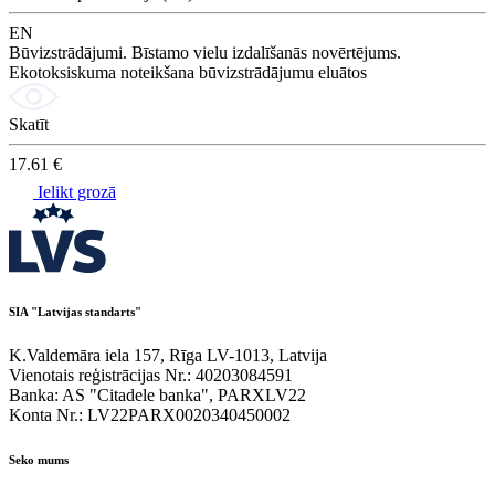
EN
Būvizstrādājumi. Bīstamo vielu izdalīšanās novērtējums.
Ekotoksiskuma noteikšana būvizstrādājumu eluātos
Skatīt
17.61 €
Ielikt grozā
SIA "Latvijas standarts"
K.Valdemāra iela 157, Rīga LV-1013, Latvija
Vienotais reģistrācijas Nr.: 40203084591
Banka: AS "Citadele banka", PARXLV22
Konta Nr.: LV22PARX0020340450002
Seko mums