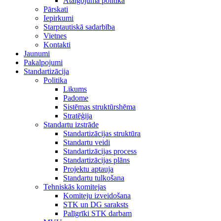
Atalgojuma politika
Pārskati
Iepirkumi
Starptautiskā sadarbība
Vietnes
Kontakti
Jaunumi
Pakalpojumi
Standartizācija
Politika
Likums
Padome
Sistēmas struktūrshēma
Stratēģija
Standartu izstrāde
Standartizācijas struktūra
Standartu veidi
Standartizācijas process
Standartizācijas plāns
Projektu aptauja
Standartu tulkošana
Tehniskās komitejas
Komiteju izveidošana
STK un DG saraksts
Palīgrīki STK darbam