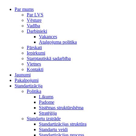
Par mums
Par LVS
Vēsture
Vadība
Darbinieki
Vakances
Atalgojuma politika
Pārskati
Iepirkumi
Starptautiskā sadarbība
Vietnes
Kontakti
Jaunumi
Pakalpojumi
Standartizācija
Politika
Likums
Padome
Sistēmas struktūrshēma
Stratēģija
Standartu izstrāde
Standartizācijas struktūra
Standartu veidi
Standartizācijas process