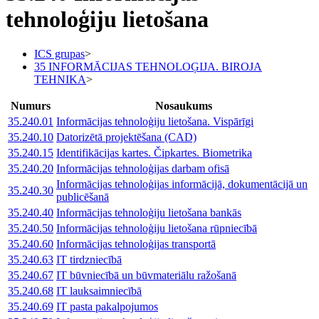
tehnoloģiju lietošana
ICS grupas
>
35 INFORMĀCIJAS TEHNOLOĢIJA. BIROJA
TEHNIKA
>
Numurs
Nosaukums
35.240.01
Informācijas tehnoloģiju lietošana. Vispārīgi
35.240.10
Datorizētā projektēšana (CAD)
35.240.15
Identifikācijas kartes. Čipkartes. Biometrika
35.240.20
Informācijas tehnoloģijas darbam ofisā
Informācijas tehnoloģijas informācijā, dokumentācijā un
35.240.30
publicēšanā
35.240.40
Informācijas tehnoloģiju lietošana bankās
35.240.50
Informācijas tehnoloģiju lietošana rūpniecībā
35.240.60
Informācijas tehnoloģijas transportā
35.240.63
IT tirdzniecībā
35.240.67
IT būvniecībā un būvmateriālu ražošanā
35.240.68
IT lauksaimniecībā
35.240.69
IT pasta pakalpojumos