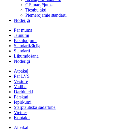
CE marķējums
Tiesību akti
Piemērojamie standarti
Noderīgi
Par mums
Jaunumi
Pakalpojumi
Standartizācija
Standarti
Likumdošana
Noderīgi
Atpakaļ
Par LVS
Vēsture
Vadība
Darbinieki
Pārskati
Iepirkumi
Starptautiskā sadarbība
Vietnes
Kontakti
Atpakaļ