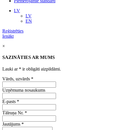
Piemērojamie standarti
LV
LV
EN
Reģistrēties
Ienākt
×
SAZINĀTIES AR MUMS
Lauki ar
*
ir obligāti aizpildāmi.
Vārds, uzvārds
*
Uzņēmuma nosaukums
E-pasts
*
Tālruņa Nr.
*
Jautājums
*