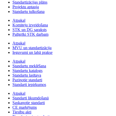
Standartizācijas plāns
Projektu aptauja
Standartu tulkošana
Atpakaļ
Komiteju izveidošana
STK un DG saraksts
Palīgrīki STK darbam
Atpakaļ
MVU un standartizācija
Ieguvumi un labā prakse
Atpakaļ
Standartu meklēšana
Standartu katalogs
Standartu lasītava
Paziņotie standarti
Standarti iepirkumos
Atpakaļ
Standarti likumdošanā
Saskaņotie standarti
CE marķējums
Tiesību akti