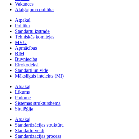
Vakances
Atalgojuma politika
Atpakaļ
Politika
Standartu izstrāde
Tehniskās komitejas
MVU
Apmācības
BIM
Būvniecība
Eirokodeksi
Standarti un vide
Mākslīgais intelekts (MI)
Atpakaļ
Likums
Padome
Sistēmas struktūrshēma
Stratēģija
Atpakaļ
Standartizācijas struktūra
Standartu veidi
Standartizācijas process