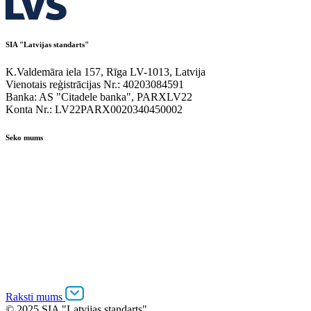
SIA "Latvijas standarts"
K.Valdemāra iela 157, Rīga LV-1013, Latvija
Vienotais reģistrācijas Nr.: 40203084591
Banka: AS "Citadele banka", PARXLV22
Konta Nr.: LV22PARX0020340450002
Seko mums
Raksti mums
© 2025 SIA "Latvijas standarts"