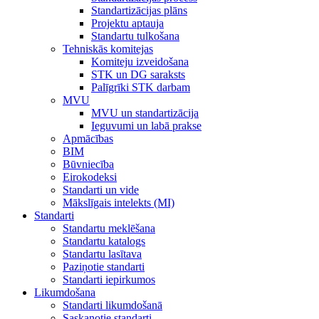
Standartizācijas plāns
Projektu aptauja
Standartu tulkošana
Tehniskās komitejas
Komiteju izveidošana
STK un DG saraksts
Palīgrīki STK darbam
MVU
MVU un standartizācija
Ieguvumi un labā prakse
Apmācības
BIM
Būvniecība
Eirokodeksi
Standarti un vide
Mākslīgais intelekts (MI)
Standarti
Standartu meklēšana
Standartu katalogs
Standartu lasītava
Paziņotie standarti
Standarti iepirkumos
Likumdošana
Standarti likumdošanā
Saskaņotie standarti