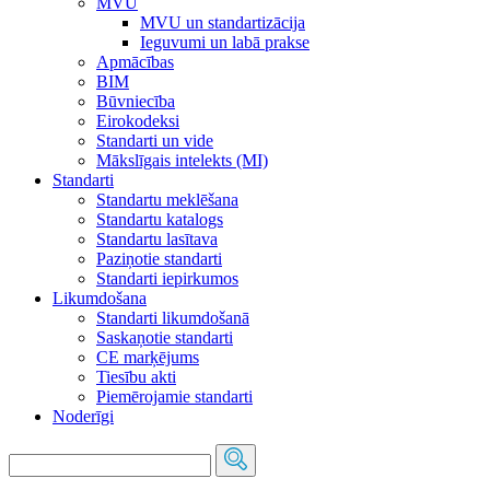
MVU
MVU un standartizācija
Ieguvumi un labā prakse
Apmācības
BIM
Būvniecība
Eirokodeksi
Standarti un vide
Mākslīgais intelekts (MI)
Standarti
Standartu meklēšana
Standartu katalogs
Standartu lasītava
Paziņotie standarti
Standarti iepirkumos
Likumdošana
Standarti likumdošanā
Saskaņotie standarti
CE marķējums
Tiesību akti
Piemērojamie standarti
Noderīgi