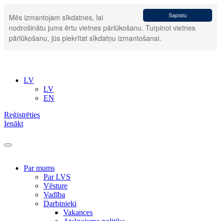
Sapratu
Mēs izmantojam sīkdatnes, lai
nodrošinātu jums ērtu vietnes pārlūkošanu. Turpinot vietnes
pārlūkošanu, jūs piekrītat sīkdatņu izmantošanai.
LV
LV
EN
Reģistrēties
Ienākt
Par mums
Par LVS
Vēsture
Vadība
Darbinieki
Vakances