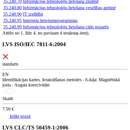
35.240.70
Informācijas tehnoloģiju lietošana zinātnē
35.240.80
Informācijas tehnoloģiju lietošana veselības aprūpē
35.240.90
IT izglītībā
35.240.95
Interneta lietojumprogrammas
35.240.99
Informācijas tehnoloģiju lietošana citās nozarēs
Attēlo no 1. līdz 4. no pavisam 4 ieraksta(-iem).
LVS ISO/IEC 7811-6:2004
standarts
EN
Identifikācijas kartes. Ierakstīšanas metodes - 6.daļa: Magnētiskā
josla - Augsta koercivitāte
Skatīt
7.59 €
Ielikt grozā
LVS CLC/TS 50459-1:2006