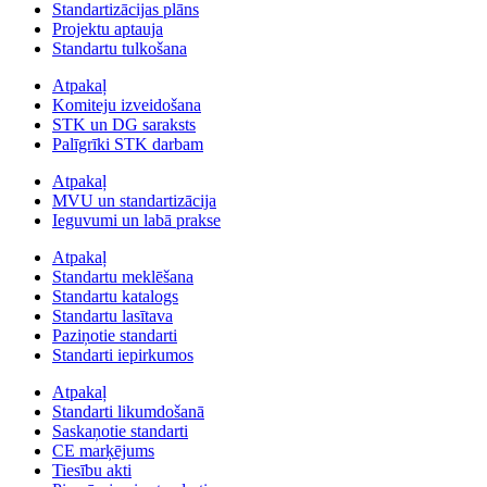
Standartizācijas plāns
Projektu aptauja
Standartu tulkošana
Atpakaļ
Komiteju izveidošana
STK un DG saraksts
Palīgrīki STK darbam
Atpakaļ
MVU un standartizācija
Ieguvumi un labā prakse
Atpakaļ
Standartu meklēšana
Standartu katalogs
Standartu lasītava
Paziņotie standarti
Standarti iepirkumos
Atpakaļ
Standarti likumdošanā
Saskaņotie standarti
CE marķējums
Tiesību akti