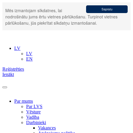
Sapratu
Mēs izmantojam sīkdatnes, lai
nodrošinātu jums ērtu vietnes pārlūkošanu. Turpinot vietnes
pārlūkošanu, jūs piekrītat sīkdatņu izmantošanai.
LV
LV
EN
Reģistrēties
Ienākt
Par mums
Par LVS
Vēsture
Vadība
Darbinieki
Vakances