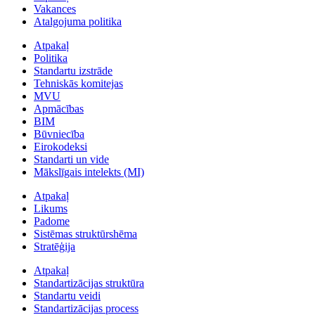
Vakances
Atalgojuma politika
Atpakaļ
Politika
Standartu izstrāde
Tehniskās komitejas
MVU
Apmācības
BIM
Būvniecība
Eirokodeksi
Standarti un vide
Mākslīgais intelekts (MI)
Atpakaļ
Likums
Padome
Sistēmas struktūrshēma
Stratēģija
Atpakaļ
Standartizācijas struktūra
Standartu veidi
Standartizācijas process