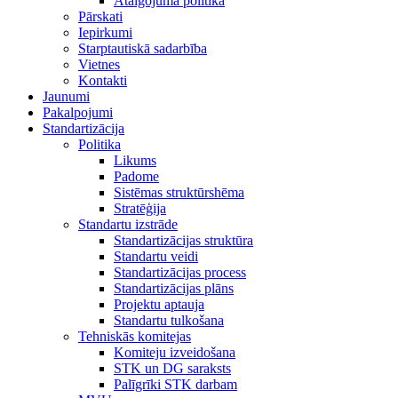
Atalgojuma politika
Pārskati
Iepirkumi
Starptautiskā sadarbība
Vietnes
Kontakti
Jaunumi
Pakalpojumi
Standartizācija
Politika
Likums
Padome
Sistēmas struktūrshēma
Stratēģija
Standartu izstrāde
Standartizācijas struktūra
Standartu veidi
Standartizācijas process
Standartizācijas plāns
Projektu aptauja
Standartu tulkošana
Tehniskās komitejas
Komiteju izveidošana
STK un DG saraksts
Palīgrīki STK darbam