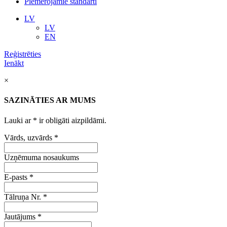
Piemērojamie standarti
LV
LV
EN
Reģistrēties
Ienākt
×
SAZINĀTIES AR MUMS
Lauki ar
*
ir obligāti aizpildāmi.
Vārds, uzvārds
*
Uzņēmuma nosaukums
E-pasts
*
Tālruņa Nr.
*
Jautājums
*