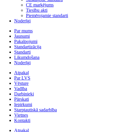
CE marķējums
Tiesību akti
Piemērojamie standarti
Noderīgi
Par mums
Jaunumi
Pakalpojumi
Standartizācija
Standarti
Likumdošana
Noderīgi
Atpakaļ
Par LVS
Vēsture
Vadība
Darbinieki
Pārskati
Iepirkumi
Starptautiskā sadarbība
Vietnes
Kontakti
Atpakaļ