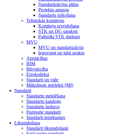
Standartizācijas plāns
Projektu aptauja
Standartu tulkošana
Tehniskās komitejas
Komiteju izveidošana
STK un DG saraksts
Palīgrīki STK darbam
MVU
MVU un standartizācija
Ieguvumi un labā prakse
Apmācības
BIM
Būvniecība
Eirokodeksi
Standarti un vide
Mākslīgais intelekts (MI)
Standarti
Standartu meklēšana
Standartu katalogs
Standartu lasītava
Paziņotie standarti
Standarti iepirkumos
Likumdošana
Standarti likumdošanā
Saskaņotie standarti