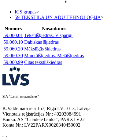
ICS grupas
>
59 TEKSTILA UN ĀDU TEHNOLOĢIJA
>
Numurs
Nosaukums
59.060.01
Tekstilšķiedras. Vispārīgi
59.060.10
Dabiskās šķiedras
59.060.20
Mākslīgās šķiedras
59.060.30
Minerālšķiedras. Metālšķiedras
59.060.99
Citas tekstilšķiedras
SIA "Latvijas standarts"
K.Valdemāra iela 157, Rīga LV-1013, Latvija
Vienotais reģistrācijas Nr.: 40203084591
Banka: AS "Citadele banka", PARXLV22
Konta Nr.: LV22PARX0020340450002