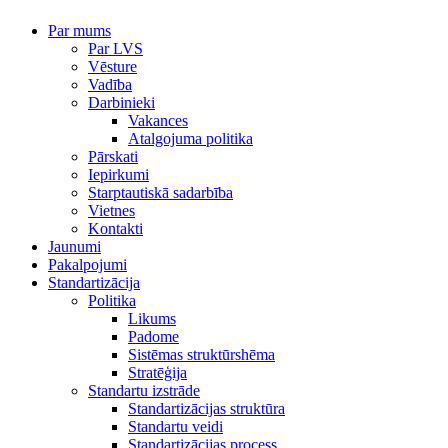
Par mums
Par LVS
Vēsture
Vadība
Darbinieki
Vakances
Atalgojuma politika
Pārskati
Iepirkumi
Starptautiskā sadarbība
Vietnes
Kontakti
Jaunumi
Pakalpojumi
Standartizācija
Politika
Likums
Padome
Sistēmas struktūrshēma
Stratēģija
Standartu izstrāde
Standartizācijas struktūra
Standartu veidi
Standartizācijas process