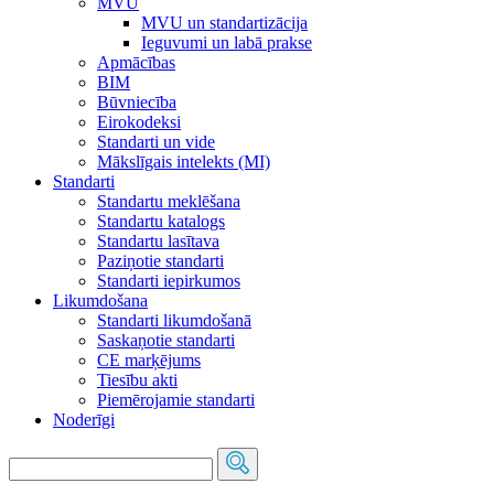
MVU
MVU un standartizācija
Ieguvumi un labā prakse
Apmācības
BIM
Būvniecība
Eirokodeksi
Standarti un vide
Mākslīgais intelekts (MI)
Standarti
Standartu meklēšana
Standartu katalogs
Standartu lasītava
Paziņotie standarti
Standarti iepirkumos
Likumdošana
Standarti likumdošanā
Saskaņotie standarti
CE marķējums
Tiesību akti
Piemērojamie standarti
Noderīgi