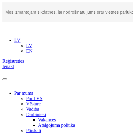
Mēs izmantojam sīkdatnes, lai nodrošinātu jums ērtu vietnes pārlūko
LV
LV
EN
Reģistrēties
Ienākt
Par mums
Par LVS
Vēsture
Vadība
Darbinieki
Vakances
Atalgojuma politika
Pārskati