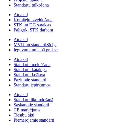
Standartu tulkošana
Atpakaļ
Komiteju izveidošana
STK un DG saraksts
Palīgrīki STK darbam
Atpakaļ
MVU un standartizācija
Ieguvumi un labā prakse
Atpakaļ
Standartu meklēšana
Standartu katalogs
Standartu lasītava
Paziņotie standarti
Standarti iepirkumos
Atpakaļ
Standarti likumdošanā
Saskaņotie standarti
CE marķējums
Tiesību akti
Piemērojamie standarti