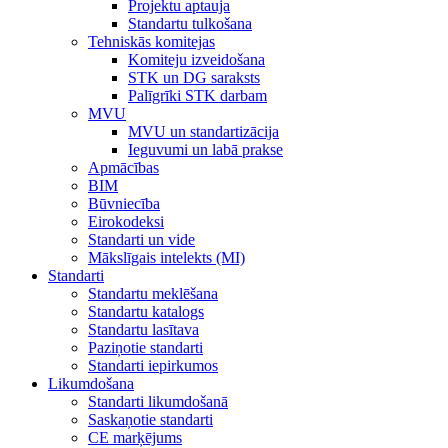
Projektu aptauja
Standartu tulkošana
Tehniskās komitejas
Komiteju izveidošana
STK un DG saraksts
Palīgrīki STK darbam
MVU
MVU un standartizācija
Ieguvumi un labā prakse
Apmācības
BIM
Būvniecība
Eirokodeksi
Standarti un vide
Mākslīgais intelekts (MI)
Standarti
Standartu meklēšana
Standartu katalogs
Standartu lasītava
Paziņotie standarti
Standarti iepirkumos
Likumdošana
Standarti likumdošanā
Saskaņotie standarti
CE marķējums