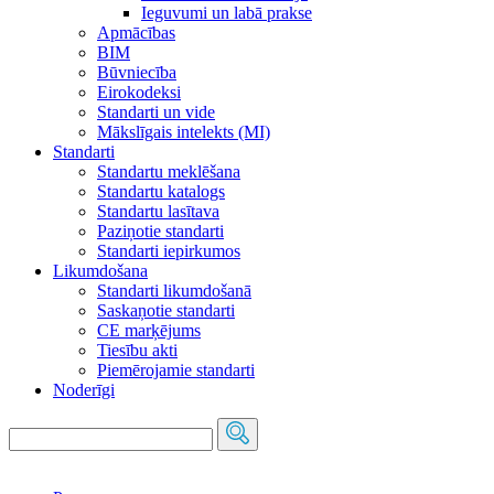
Ieguvumi un labā prakse
Apmācības
BIM
Būvniecība
Eirokodeksi
Standarti un vide
Mākslīgais intelekts (MI)
Standarti
Standartu meklēšana
Standartu katalogs
Standartu lasītava
Paziņotie standarti
Standarti iepirkumos
Likumdošana
Standarti likumdošanā
Saskaņotie standarti
CE marķējums
Tiesību akti
Piemērojamie standarti
Noderīgi