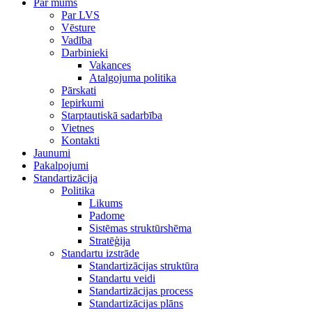
Par mums
Par LVS
Vēsture
Vadība
Darbinieki
Vakances
Atalgojuma politika
Pārskati
Iepirkumi
Starptautiskā sadarbība
Vietnes
Kontakti
Jaunumi
Pakalpojumi
Standartizācija
Politika
Likums
Padome
Sistēmas struktūrshēma
Stratēģija
Standartu izstrāde
Standartizācijas struktūra
Standartu veidi
Standartizācijas process
Standartizācijas plāns