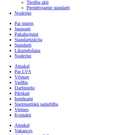
Tiesību akti
Piemērojamie standarti
Noderīgi
Par mums
Jaunumi
Pakalpojumi
Standartizācija
Standarti
Likumdošana
Noderīgi
Atpakaļ
Par LVS
Vēsture
Vadība
Darbinieki
Pārskati
Iepirkumi
Starptautiskā sadarbība
Vietnes
Kontakti
Atpakaļ
Vakances