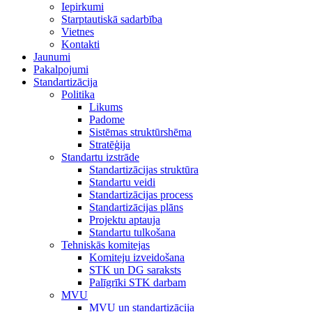
Iepirkumi
Starptautiskā sadarbība
Vietnes
Kontakti
Jaunumi
Pakalpojumi
Standartizācija
Politika
Likums
Padome
Sistēmas struktūrshēma
Stratēģija
Standartu izstrāde
Standartizācijas struktūra
Standartu veidi
Standartizācijas process
Standartizācijas plāns
Projektu aptauja
Standartu tulkošana
Tehniskās komitejas
Komiteju izveidošana
STK un DG saraksts
Palīgrīki STK darbam
MVU
MVU un standartizācija