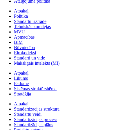
Atalgojuma politika
Atpakaļ
Politika
Standartu izstrāde
Tehniskās komitejas
MVU
Apmācības
BIM
Būvniecība
Eirokodeksi
Standarti un vide
Mākslīgais intelekts (MI)
Atpakaļ
Likums
Padome
Sistēmas struktūrshēma
Stratēģija
Atpakaļ
Standartizācijas struktūra
Standartu veidi
Standartizācijas process
Standartizācijas plāns
Projektu aptauja