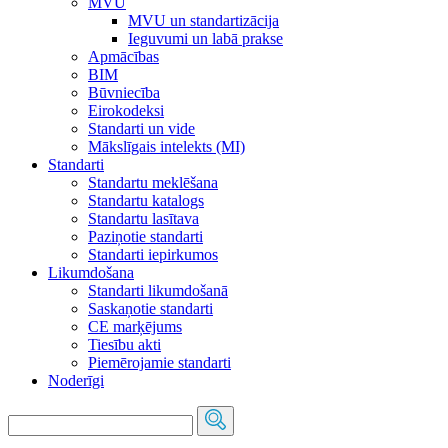
MVU
MVU un standartizācija
Ieguvumi un labā prakse
Apmācības
BIM
Būvniecība
Eirokodeksi
Standarti un vide
Mākslīgais intelekts (MI)
Standarti
Standartu meklēšana
Standartu katalogs
Standartu lasītava
Paziņotie standarti
Standarti iepirkumos
Likumdošana
Standarti likumdošanā
Saskaņotie standarti
CE marķējums
Tiesību akti
Piemērojamie standarti
Noderīgi