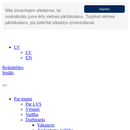
Sapratu
Mēs izmantojam sīkdatnes, lai
nodrošinātu jums ērtu vietnes pārlūkošanu. Turpinot vietnes
pārlūkošanu, jūs piekrītat sīkdatņu izmantošanai.
LV
LV
EN
Reģistrēties
Ienākt
Par mums
Par LVS
Vēsture
Vadība
Darbinieki
Vakances