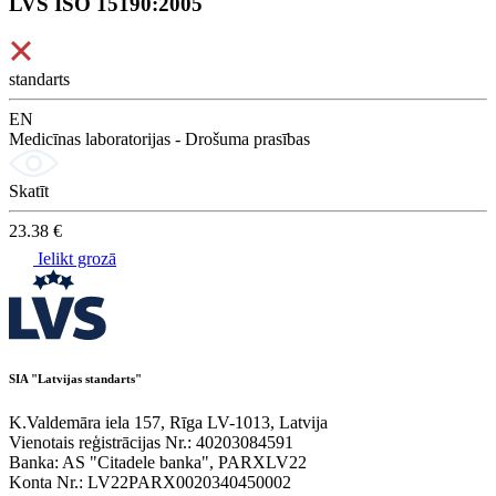
LVS ISO 15190:2005
standarts
EN
Medicīnas laboratorijas - Drošuma prasības
Skatīt
23.38 €
Ielikt grozā
SIA "Latvijas standarts"
K.Valdemāra iela 157, Rīga LV-1013, Latvija
Vienotais reģistrācijas Nr.: 40203084591
Banka: AS "Citadele banka", PARXLV22
Konta Nr.: LV22PARX0020340450002