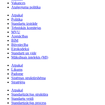
Vakances
Atalgojuma politika
Atpakaļ
Politika
Standartu izstrāde
Tehniskās komitejas
MVU
Apmācības
BIM
Būvniecība
Eirokodeksi
Standarti un vide
Mākslīgais intelekts (MI)
Atpakaļ
Likums
Padome
Sistēmas struktūrshēma
Stratēģija
Atpakaļ
Standartizācijas struktūra
Standartu veidi
Standartizācijas process