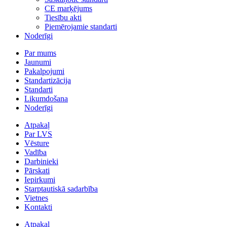
CE marķējums
Tiesību akti
Piemērojamie standarti
Noderīgi
Par mums
Jaunumi
Pakalpojumi
Standartizācija
Standarti
Likumdošana
Noderīgi
Atpakaļ
Par LVS
Vēsture
Vadība
Darbinieki
Pārskati
Iepirkumi
Starptautiskā sadarbība
Vietnes
Kontakti
Atpakaļ