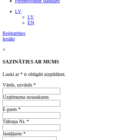
Piemērojamie standarti
LV
LV
EN
Reģistrēties
Ienākt
×
SAZINĀTIES AR MUMS
Lauki ar
*
ir obligāti aizpildāmi.
Vārds, uzvārds
*
Uzņēmuma nosaukums
E-pasts
*
Tālruņa Nr.
*
Jautājums
*