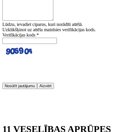
Lūdzu, ievadiet ciparus, kuri norādīti attēlā.
Uzklikšķinot uz attēla mainīsies verifikācijas kods.
Verifikācijas kods
*
Nosūtīt jautājumu
Aizvērt
11 VESELĪBAS APRŪPES