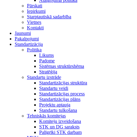
Atalgojuma politika
Pārskati
Iepirkumi
Starptautiskā sadarbība
Vietnes
Kontakti
Jaunumi
Pakalpojumi
Standartizācija
Politika
Likums
Padome
Sistēmas struktūrshēma
Stratēģija
Standartu izstrāde
Standartizācijas struktūra
Standartu veidi
Standartizācijas process
Standartizācijas plāns
Projektu aptauja
Standartu tulkošana
Tehniskās komitejas
Komiteju izveidošana
STK un DG saraksts
Palīgrīki STK darbam