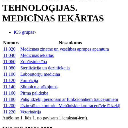
TEHNOLOĢIJAS.
MEDICĪNAS IEKĀRTAS
ICS grupas
>
Numurs
Nosaukums
11.020
Medicīnas zinātne un veselības aprūpes aparatūra
11.040
Medicīnas iekārtas
11.060
Zobārstniecība
11.080
Sterilizācija un dezinfekcija
11.100
Laboratoriju medicīna
11.120
Farmācija
11.140
Slimnīcu aprīkojums
11.160
Pirmā palīdzība
11.180
Palīglīdzekļi personām ar funkcionāliem traucējumiem
11.200
Dzimstības kontrole. Mehāniskie kontraceptīvie līdzekļi
11.220
Veterinārija
Attēlo no 1. līdz 1. no pavisam 1 ieraksta(-iem).