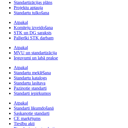
Standartizācijas plāns
Projektu aptauja
Standartu tulkošana
Atpakaļ
Komiteju izveidošana
STK un DG saraksts
Palīgrīki STK darbam
Atpakaļ
MVU un standartizācija
Ieguvumi un labā prakse
Atpakaļ
Standartu meklēšana
Standartu katalogs
Standartu lasītava
Paziņotie standarti
Standarti iepirkumos
Atpakaļ
Standarti likumdošanā
Saskaņotie standarti
CE marķējums
Tiesību akti