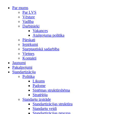
Par mums
Par LVS
Vēsture
Vadība
Darbinieki
Vakances
Atalgojuma politika
Pārskati
Iepirkumi
Starptautiskā sadarbība
Vietnes
Kontakti
Jaunumi
Pakalpojumi
Standartizācija
Politika
Likums
Padome
Sistēmas struktūrshēma
Stratēģija
Standartu izstrāde
Standartizācijas struktūra
Standartu veidi
Standartizācijas process