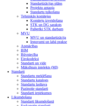
Standartizācijas plāns
Projektu aptauja
Standartu tulkošana
Tehniskās komitejas
Komiteju izveidošana
STK un DG saraksts
Palīgrīki STK darbam
MVU
MVU un standartizācija
Ieguvumi un labā prakse
Apmācības
BIM
Būvniecība
Eirokodeksi
Standarti un vide
Mākslīgais intelekts (MI)
Standarti
Standartu meklēšana
Standartu katalogs
Standartu lasītava
Paziņotie standarti
Standarti iepirkumos
Likumdošana
Standarti likumdošanā
Saskaņotie standarti