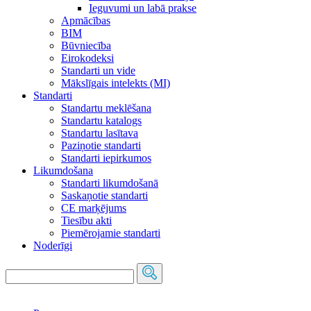
Ieguvumi un labā prakse
Apmācības
BIM
Būvniecība
Eirokodeksi
Standarti un vide
Mākslīgais intelekts (MI)
Standarti
Standartu meklēšana
Standartu katalogs
Standartu lasītava
Paziņotie standarti
Standarti iepirkumos
Likumdošana
Standarti likumdošanā
Saskaņotie standarti
CE marķējums
Tiesību akti
Piemērojamie standarti
Noderīgi