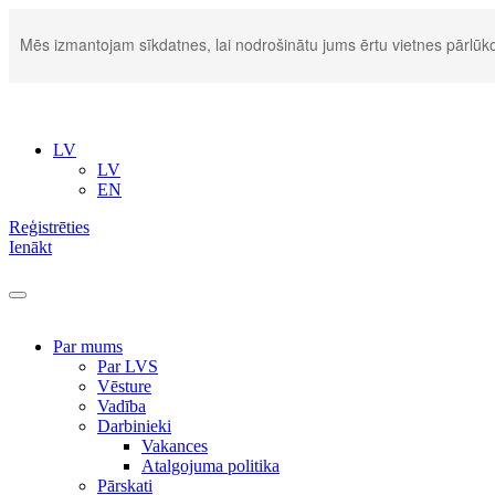
Mēs izmantojam sīkdatnes, lai nodrošinātu jums ērtu vietnes pārlūko
LV
LV
EN
Reģistrēties
Ienākt
Par mums
Par LVS
Vēsture
Vadība
Darbinieki
Vakances
Atalgojuma politika
Pārskati