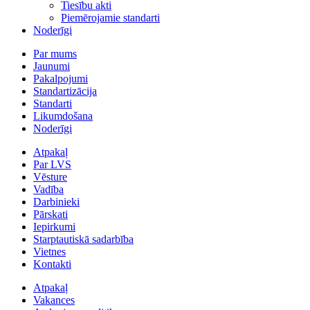
Tiesību akti
Piemērojamie standarti
Noderīgi
Par mums
Jaunumi
Pakalpojumi
Standartizācija
Standarti
Likumdošana
Noderīgi
Atpakaļ
Par LVS
Vēsture
Vadība
Darbinieki
Pārskati
Iepirkumi
Starptautiskā sadarbība
Vietnes
Kontakti
Atpakaļ
Vakances