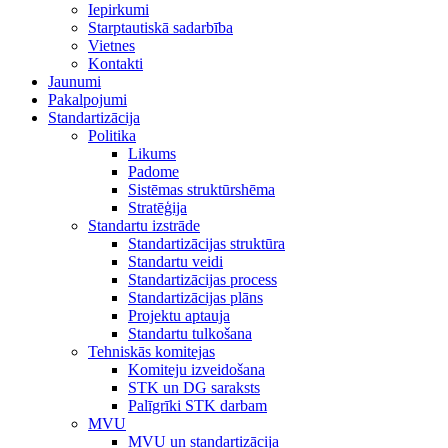
Iepirkumi
Starptautiskā sadarbība
Vietnes
Kontakti
Jaunumi
Pakalpojumi
Standartizācija
Politika
Likums
Padome
Sistēmas struktūrshēma
Stratēģija
Standartu izstrāde
Standartizācijas struktūra
Standartu veidi
Standartizācijas process
Standartizācijas plāns
Projektu aptauja
Standartu tulkošana
Tehniskās komitejas
Komiteju izveidošana
STK un DG saraksts
Palīgrīki STK darbam
MVU
MVU un standartizācija