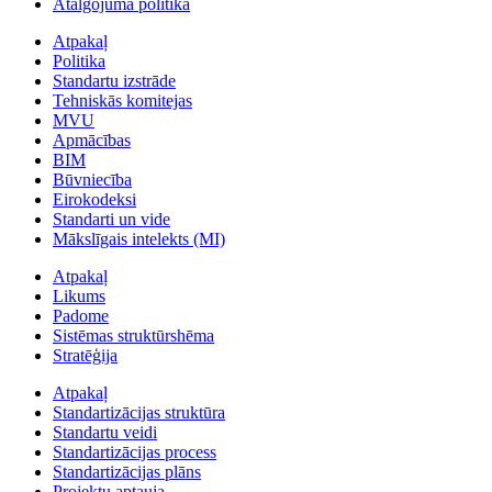
Atalgojuma politika
Atpakaļ
Politika
Standartu izstrāde
Tehniskās komitejas
MVU
Apmācības
BIM
Būvniecība
Eirokodeksi
Standarti un vide
Mākslīgais intelekts (MI)
Atpakaļ
Likums
Padome
Sistēmas struktūrshēma
Stratēģija
Atpakaļ
Standartizācijas struktūra
Standartu veidi
Standartizācijas process
Standartizācijas plāns
Projektu aptauja