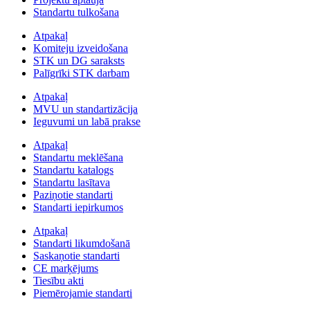
Standartu tulkošana
Atpakaļ
Komiteju izveidošana
STK un DG saraksts
Palīgrīki STK darbam
Atpakaļ
MVU un standartizācija
Ieguvumi un labā prakse
Atpakaļ
Standartu meklēšana
Standartu katalogs
Standartu lasītava
Paziņotie standarti
Standarti iepirkumos
Atpakaļ
Standarti likumdošanā
Saskaņotie standarti
CE marķējums
Tiesību akti
Piemērojamie standarti