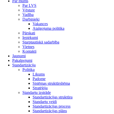
Par mums
Par LVS
Vēsture
Vadība
Darbinieki
Vakances
Atalgojuma politika
Pārskati
Iepirkumi
Starptautiskā sadarbība
Vietnes
Kontakti
Jaunumi
Pakalpojumi
Standartizācija
Politika
Likums
Padome
Sistēmas struktūrshēma
Stratēģija
Standartu izstrāde
Standartizācijas struktūra
Standartu veidi
Standartizācijas process
Standartizācijas plāns