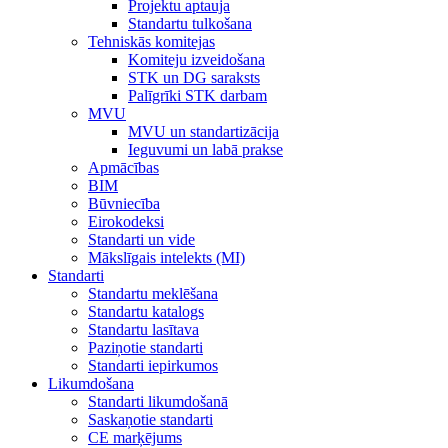
Projektu aptauja
Standartu tulkošana
Tehniskās komitejas
Komiteju izveidošana
STK un DG saraksts
Palīgrīki STK darbam
MVU
MVU un standartizācija
Ieguvumi un labā prakse
Apmācības
BIM
Būvniecība
Eirokodeksi
Standarti un vide
Mākslīgais intelekts (MI)
Standarti
Standartu meklēšana
Standartu katalogs
Standartu lasītava
Paziņotie standarti
Standarti iepirkumos
Likumdošana
Standarti likumdošanā
Saskaņotie standarti
CE marķējums