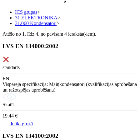
ICS grupas
>
31 ELEKTRONIKA
>
31.060 Kondensatori
>
Attēlo no 1. līdz 4. no pavisam 4 ieraksta(-iem).
LVS EN 134000:2002
standarts
EN
Vispārējā specifikācija: Maiņkondensatori (kvalifikācijas aprobēšana
un ražotspējas aprobēšana)
Skatīt
19.44 €
Ielikt grozā
LVS EN 134100:2002