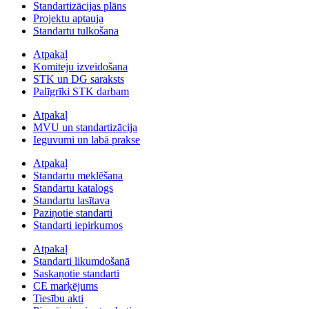
Standartizācijas plāns
Projektu aptauja
Standartu tulkošana
Atpakaļ
Komiteju izveidošana
STK un DG saraksts
Palīgrīki STK darbam
Atpakaļ
MVU un standartizācija
Ieguvumi un labā prakse
Atpakaļ
Standartu meklēšana
Standartu katalogs
Standartu lasītava
Paziņotie standarti
Standarti iepirkumos
Atpakaļ
Standarti likumdošanā
Saskaņotie standarti
CE marķējums
Tiesību akti