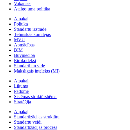
Vakances
Atalgojuma politika
Atpakaļ
Politika
Standartu izstrāde
Tehniskās komitejas
MVU
Apmācības
BIM
Būvniecība
Eirokodeksi
Standarti un vide
Mākslīgais intelekts (MI)
Atpakaļ
Likums
Padome
Sistēmas struktūrshēma
Stratēģija
Atpakaļ
Standartizācijas struktūra
Standartu veidi
Standartizācijas process