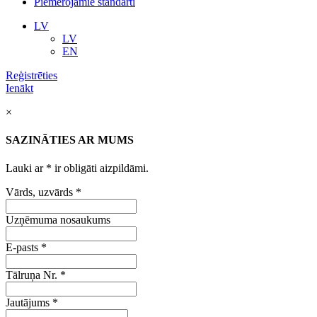
Piemērojamie standarti
LV
LV
EN
Reģistrēties
Ienākt
×
SAZINĀTIES AR MUMS
Lauki ar
*
ir obligāti aizpildāmi.
Vārds, uzvārds
*
Uzņēmuma nosaukums
E-pasts
*
Tālruņa Nr.
*
Jautājums
*