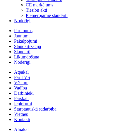
CE marķējums
Tiesību akti
Piemērojamie standarti
Noderīgi
Par mums
Jaunumi
Pakalpojumi
Standartizācija
Standarti
Likumdošana
Noderīgi
Atpakaļ
Par LVS
Vēsture
Vadība
Darbinieki
Pārskati
Iepirkumi
Starptautiskā sadarbība
Vietnes
Kontakti
Atpakaļ