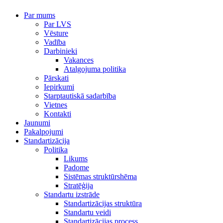
Par mums
Par LVS
Vēsture
Vadība
Darbinieki
Vakances
Atalgojuma politika
Pārskati
Iepirkumi
Starptautiskā sadarbība
Vietnes
Kontakti
Jaunumi
Pakalpojumi
Standartizācija
Politika
Likums
Padome
Sistēmas struktūrshēma
Stratēģija
Standartu izstrāde
Standartizācijas struktūra
Standartu veidi
Standartizācijas process