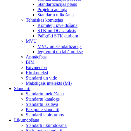
Standartizācijas plāns
Projektu aptauja
Standartu tulkošana
Tehniskās komitejas
Komiteju izveidošana
STK un DG saraksts
Palīgrīki STK darbam
MVU
MVU un standartizācija
Ieguvumi un labā prakse
Apmācības
BIM
Būvniecība
Eirokodeksi
Standarti un vide
Mākslīgais intelekts (MI)
Standarti
Standartu meklēšana
Standartu katalogs
Standartu lasītava
Paziņotie standarti
Standarti iepirkumos
Likumdošana
Standarti likumdošanā
Saskaņotie standarti