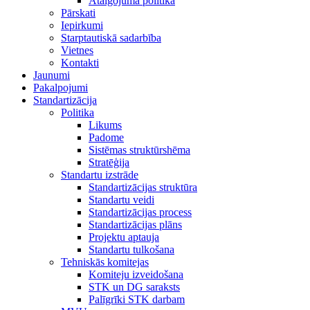
Atalgojuma politika
Pārskati
Iepirkumi
Starptautiskā sadarbība
Vietnes
Kontakti
Jaunumi
Pakalpojumi
Standartizācija
Politika
Likums
Padome
Sistēmas struktūrshēma
Stratēģija
Standartu izstrāde
Standartizācijas struktūra
Standartu veidi
Standartizācijas process
Standartizācijas plāns
Projektu aptauja
Standartu tulkošana
Tehniskās komitejas
Komiteju izveidošana
STK un DG saraksts
Palīgrīki STK darbam