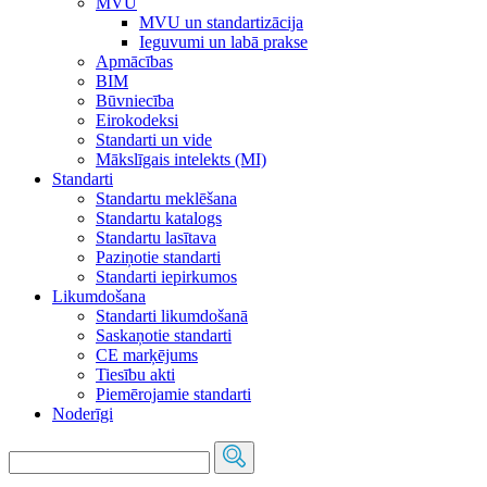
MVU
MVU un standartizācija
Ieguvumi un labā prakse
Apmācības
BIM
Būvniecība
Eirokodeksi
Standarti un vide
Mākslīgais intelekts (MI)
Standarti
Standartu meklēšana
Standartu katalogs
Standartu lasītava
Paziņotie standarti
Standarti iepirkumos
Likumdošana
Standarti likumdošanā
Saskaņotie standarti
CE marķējums
Tiesību akti
Piemērojamie standarti
Noderīgi