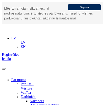
Sapratu
Mēs izmantojam sīkdatnes, lai
nodrošinātu jums ērtu vietnes pārlūkošanu. Turpinot vietnes
pārlūkošanu, jūs piekrītat sīkdatņu izmantošanai.
LV
LV
EN
Reģistrēties
Ienākt
Par mums
Par LVS
Vēsture
Vadība
Darbinieki
Vakances