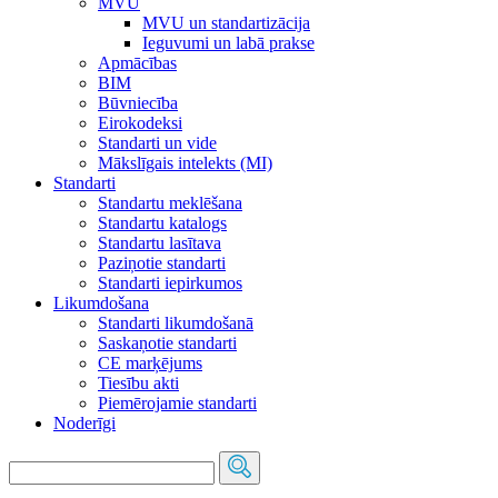
MVU
MVU un standartizācija
Ieguvumi un labā prakse
Apmācības
BIM
Būvniecība
Eirokodeksi
Standarti un vide
Mākslīgais intelekts (MI)
Standarti
Standartu meklēšana
Standartu katalogs
Standartu lasītava
Paziņotie standarti
Standarti iepirkumos
Likumdošana
Standarti likumdošanā
Saskaņotie standarti
CE marķējums
Tiesību akti
Piemērojamie standarti
Noderīgi