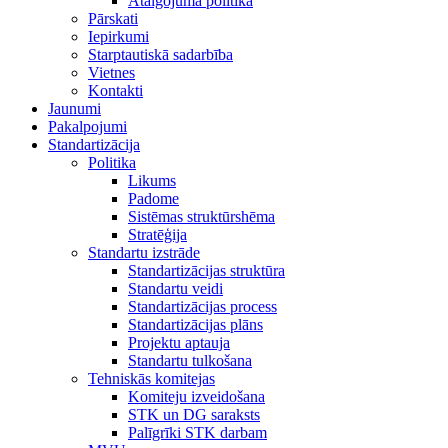
Atalgojuma politika
Pārskati
Iepirkumi
Starptautiskā sadarbība
Vietnes
Kontakti
Jaunumi
Pakalpojumi
Standartizācija
Politika
Likums
Padome
Sistēmas struktūrshēma
Stratēģija
Standartu izstrāde
Standartizācijas struktūra
Standartu veidi
Standartizācijas process
Standartizācijas plāns
Projektu aptauja
Standartu tulkošana
Tehniskās komitejas
Komiteju izveidošana
STK un DG saraksts
Palīgrīki STK darbam