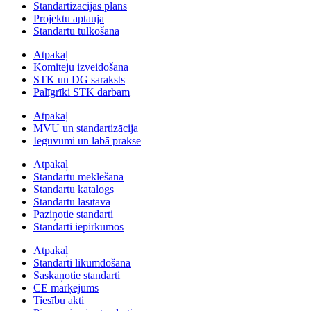
Standartizācijas plāns
Projektu aptauja
Standartu tulkošana
Atpakaļ
Komiteju izveidošana
STK un DG saraksts
Palīgrīki STK darbam
Atpakaļ
MVU un standartizācija
Ieguvumi un labā prakse
Atpakaļ
Standartu meklēšana
Standartu katalogs
Standartu lasītava
Paziņotie standarti
Standarti iepirkumos
Atpakaļ
Standarti likumdošanā
Saskaņotie standarti
CE marķējums
Tiesību akti