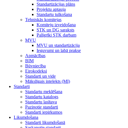
Standartizācijas plāns
Projektu aptauja
Standartu tulkošana
Tehniskās komitejas
Komiteju izveidošana
STK un DG saraksts
Palīgrīki STK darbam
MVU
MVU un standartizācija
Ieguvumi un labā prakse
Apmācības
BIM
Būvniecība
Eirokodeksi
Standarti un vide
Mākslīgais intelekts (MI)
Standarti
Standartu meklēšana
Standartu katalogs
Standartu lasītava
Paziņotie standarti
Standarti iepirkumos
Likumdošana
Standarti likumdošanā
Saskaņotie standarti