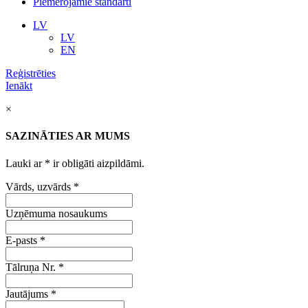
Piemērojamie standarti
LV
LV
EN
Reģistrēties
Ienākt
×
SAZINĀTIES AR MUMS
Lauki ar
*
ir obligāti aizpildāmi.
Vārds, uzvārds
*
Uzņēmuma nosaukums
E-pasts
*
Tālruņa Nr.
*
Jautājums
*