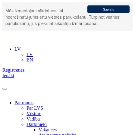
Sapratu
Mēs izmantojam sīkdatnes, lai
nodrošinātu jums ērtu vietnes pārlūkošanu. Turpinot vietnes
pārlūkošanu, jūs piekrītat sīkdatņu izmantošanai.
LV
LV
EN
Reģistrēties
Ienākt
Par mums
Par LVS
Vēsture
Vadība
Darbinieki
Vakances