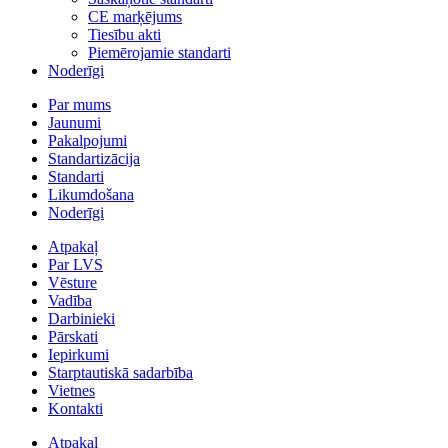
CE marķējums
Tiesību akti
Piemērojamie standarti
Noderīgi
Par mums
Jaunumi
Pakalpojumi
Standartizācija
Standarti
Likumdošana
Noderīgi
Atpakaļ
Par LVS
Vēsture
Vadība
Darbinieki
Pārskati
Iepirkumi
Starptautiskā sadarbība
Vietnes
Kontakti
Atpakaļ