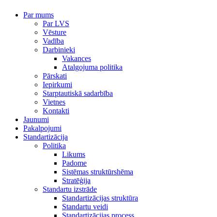
Par mums
Par LVS
Vēsture
Vadība
Darbinieki
Vakances
Atalgojuma politika
Pārskati
Iepirkumi
Starptautiskā sadarbība
Vietnes
Kontakti
Jaunumi
Pakalpojumi
Standartizācija
Politika
Likums
Padome
Sistēmas struktūrshēma
Stratēģija
Standartu izstrāde
Standartizācijas struktūra
Standartu veidi
Standartizācijas process