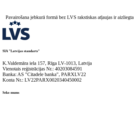
Pavairošana jebkurā formā bez LVS rakstiskas atļaujas ir aizliegta
SIA "Latvijas standarts"
K.Valdemāra iela 157, Rīga LV-1013, Latvija
Vienotais reģistrācijas Nr.: 40203084591
Banka: AS "Citadele banka", PARXLV22
Konta Nr.: LV22PARX0020340450002
Seko mums