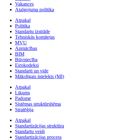
Vakances
Atalgojuma politika
Atpakaļ
Politika
Standartu izstrāde
Tehniskās komitejas
MVU
Apmācības
BIM
Būvniecība
Eirokodeksi
Standarti un vide
Mākslīgais intelekts (MI)
Atpakaļ
Likums
Padome
Sistēmas struktūrshēma
Stratēģija
Atpakaļ
Standartizācijas struktūra
Standartu veidi
Standartizācijas process