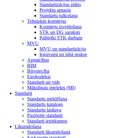
Standartizācijas plāns
Projektu aptauja
Standartu tulkošana
Tehniskās komitejas
Komiteju izveidošana
STK un DG saraksts
Palīgrīki STK darbam
MVU
MVU un standartizācija
Ieguvumi un labā prakse
Apmācības
BIM
Būvniecība
Eirokodeksi
Standarti un vide
Mākslīgais intelekts (MI)
Standarti
Standartu meklēšana
Standartu katalogs
Standartu lasītava
Paziņotie standarti
Standarti iepirkumos
Likumdošana
Standarti likumdošanā
Saskaņotie standarti