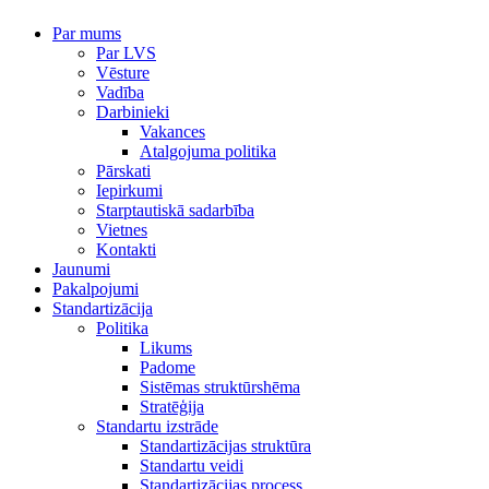
Par mums
Par LVS
Vēsture
Vadība
Darbinieki
Vakances
Atalgojuma politika
Pārskati
Iepirkumi
Starptautiskā sadarbība
Vietnes
Kontakti
Jaunumi
Pakalpojumi
Standartizācija
Politika
Likums
Padome
Sistēmas struktūrshēma
Stratēģija
Standartu izstrāde
Standartizācijas struktūra
Standartu veidi
Standartizācijas process