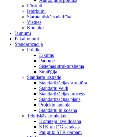
Atalgojuma politika
Pārskati
Iepirkumi
Starptautiskā sadarbība
Vietnes
Kontakti
Jaunumi
Pakalpojumi
Standartizācija
Politika
Likums
Padome
Sistēmas struktūrshēma
Stratēģija
Standartu izstrāde
Standartizācijas struktūra
Standartu veidi
Standartizācijas process
Standartizācijas plāns
Projektu aptauja
Standartu tulkošana
Tehniskās komitejas
Komiteju izveidošana
STK un DG saraksts
Palīgrīki STK darbam