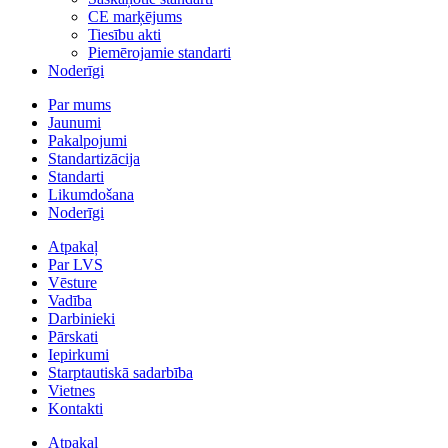
CE marķējums
Tiesību akti
Piemērojamie standarti
Noderīgi
Par mums
Jaunumi
Pakalpojumi
Standartizācija
Standarti
Likumdošana
Noderīgi
Atpakaļ
Par LVS
Vēsture
Vadība
Darbinieki
Pārskati
Iepirkumi
Starptautiskā sadarbība
Vietnes
Kontakti
Atpakaļ