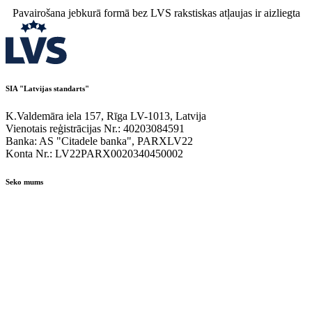
Pavairošana jebkurā formā bez LVS rakstiskas atļaujas ir aizliegta
SIA "Latvijas standarts"
K.Valdemāra iela 157, Rīga LV-1013, Latvija
Vienotais reģistrācijas Nr.: 40203084591
Banka: AS "Citadele banka", PARXLV22
Konta Nr.: LV22PARX0020340450002
Seko mums