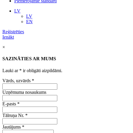
Piemērojamie standarti
LV
LV
EN
Reģistrēties
Ienākt
×
SAZINĀTIES AR MUMS
Lauki ar
*
ir obligāti aizpildāmi.
Vārds, uzvārds
*
Uzņēmuma nosaukums
E-pasts
*
Tālruņa Nr.
*
Jautājums
*