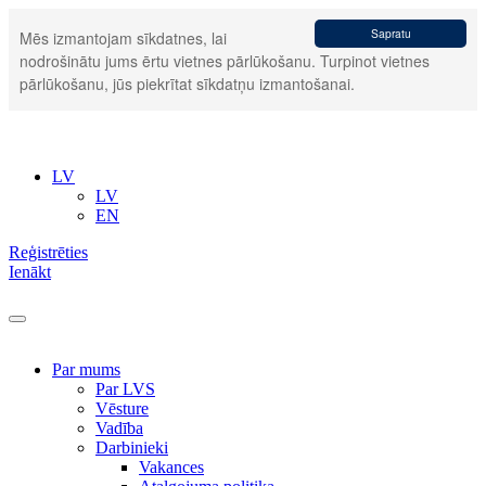
Sapratu
Mēs izmantojam sīkdatnes, lai
nodrošinātu jums ērtu vietnes pārlūkošanu. Turpinot vietnes
pārlūkošanu, jūs piekrītat sīkdatņu izmantošanai.
LV
LV
EN
Reģistrēties
Ienākt
Par mums
Par LVS
Vēsture
Vadība
Darbinieki
Vakances