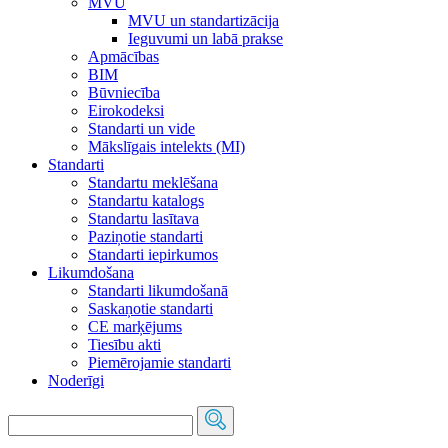
MVU
MVU un standartizācija
Ieguvumi un labā prakse
Apmācības
BIM
Būvniecība
Eirokodeksi
Standarti un vide
Mākslīgais intelekts (MI)
Standarti
Standartu meklēšana
Standartu katalogs
Standartu lasītava
Paziņotie standarti
Standarti iepirkumos
Likumdošana
Standarti likumdošanā
Saskaņotie standarti
CE marķējums
Tiesību akti
Piemērojamie standarti
Noderīgi