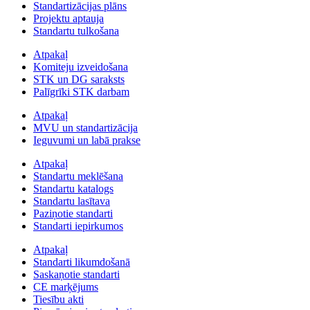
Standartizācijas plāns
Projektu aptauja
Standartu tulkošana
Atpakaļ
Komiteju izveidošana
STK un DG saraksts
Palīgrīki STK darbam
Atpakaļ
MVU un standartizācija
Ieguvumi un labā prakse
Atpakaļ
Standartu meklēšana
Standartu katalogs
Standartu lasītava
Paziņotie standarti
Standarti iepirkumos
Atpakaļ
Standarti likumdošanā
Saskaņotie standarti
CE marķējums
Tiesību akti