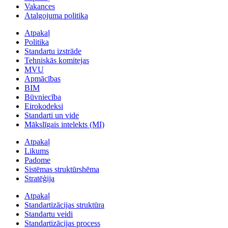
Vakances
Atalgojuma politika
Atpakaļ
Politika
Standartu izstrāde
Tehniskās komitejas
MVU
Apmācības
BIM
Būvniecība
Eirokodeksi
Standarti un vide
Mākslīgais intelekts (MI)
Atpakaļ
Likums
Padome
Sistēmas struktūrshēma
Stratēģija
Atpakaļ
Standartizācijas struktūra
Standartu veidi
Standartizācijas process