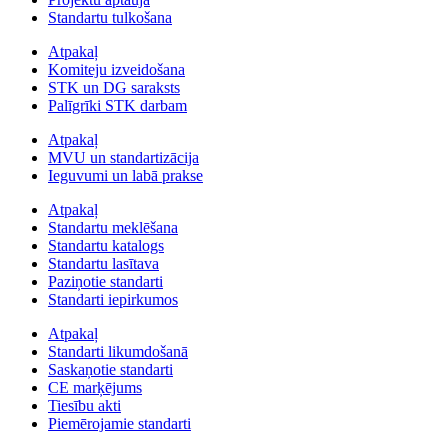
Standartu tulkošana
Atpakaļ
Komiteju izveidošana
STK un DG saraksts
Palīgrīki STK darbam
Atpakaļ
MVU un standartizācija
Ieguvumi un labā prakse
Atpakaļ
Standartu meklēšana
Standartu katalogs
Standartu lasītava
Paziņotie standarti
Standarti iepirkumos
Atpakaļ
Standarti likumdošanā
Saskaņotie standarti
CE marķējums
Tiesību akti
Piemērojamie standarti