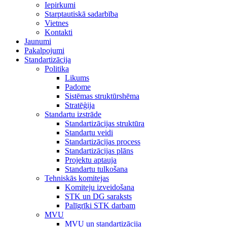
Iepirkumi
Starptautiskā sadarbība
Vietnes
Kontakti
Jaunumi
Pakalpojumi
Standartizācija
Politika
Likums
Padome
Sistēmas struktūrshēma
Stratēģija
Standartu izstrāde
Standartizācijas struktūra
Standartu veidi
Standartizācijas process
Standartizācijas plāns
Projektu aptauja
Standartu tulkošana
Tehniskās komitejas
Komiteju izveidošana
STK un DG saraksts
Palīgrīki STK darbam
MVU
MVU un standartizācija