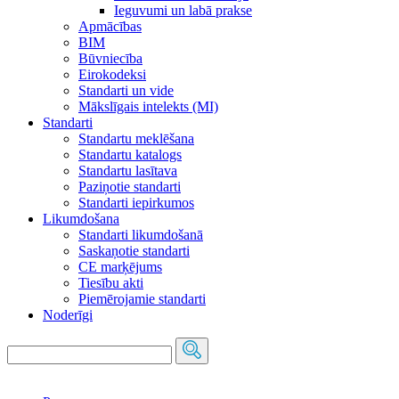
Ieguvumi un labā prakse
Apmācības
BIM
Būvniecība
Eirokodeksi
Standarti un vide
Mākslīgais intelekts (MI)
Standarti
Standartu meklēšana
Standartu katalogs
Standartu lasītava
Paziņotie standarti
Standarti iepirkumos
Likumdošana
Standarti likumdošanā
Saskaņotie standarti
CE marķējums
Tiesību akti
Piemērojamie standarti
Noderīgi