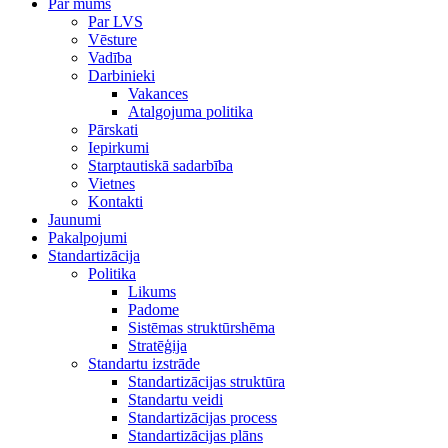
Par mums
Par LVS
Vēsture
Vadība
Darbinieki
Vakances
Atalgojuma politika
Pārskati
Iepirkumi
Starptautiskā sadarbība
Vietnes
Kontakti
Jaunumi
Pakalpojumi
Standartizācija
Politika
Likums
Padome
Sistēmas struktūrshēma
Stratēģija
Standartu izstrāde
Standartizācijas struktūra
Standartu veidi
Standartizācijas process
Standartizācijas plāns