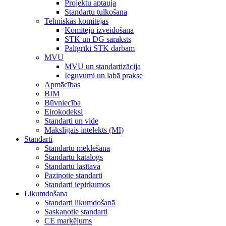
Projektu aptauja
Standartu tulkošana
Tehniskās komitejas
Komiteju izveidošana
STK un DG saraksts
Palīgrīki STK darbam
MVU
MVU un standartizācija
Ieguvumi un labā prakse
Apmācības
BIM
Būvniecība
Eirokodeksi
Standarti un vide
Mākslīgais intelekts (MI)
Standarti
Standartu meklēšana
Standartu katalogs
Standartu lasītava
Paziņotie standarti
Standarti iepirkumos
Likumdošana
Standarti likumdošanā
Saskaņotie standarti
CE marķējums