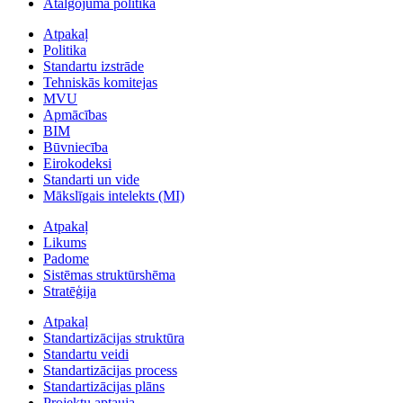
Atalgojuma politika
Atpakaļ
Politika
Standartu izstrāde
Tehniskās komitejas
MVU
Apmācības
BIM
Būvniecība
Eirokodeksi
Standarti un vide
Mākslīgais intelekts (MI)
Atpakaļ
Likums
Padome
Sistēmas struktūrshēma
Stratēģija
Atpakaļ
Standartizācijas struktūra
Standartu veidi
Standartizācijas process
Standartizācijas plāns
Projektu aptauja