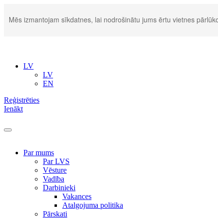
Mēs izmantojam sīkdatnes, lai nodrošinātu jums ērtu vietnes pārlūko
LV
LV
EN
Reģistrēties
Ienākt
Par mums
Par LVS
Vēsture
Vadība
Darbinieki
Vakances
Atalgojuma politika
Pārskati