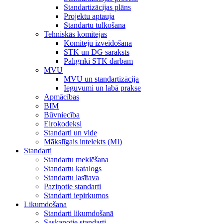
Standartizācijas plāns
Projektu aptauja
Standartu tulkošana
Tehniskās komitejas
Komiteju izveidošana
STK un DG saraksts
Palīgrīki STK darbam
MVU
MVU un standartizācija
Ieguvumi un labā prakse
Apmācības
BIM
Būvniecība
Eirokodeksi
Standarti un vide
Mākslīgais intelekts (MI)
Standarti
Standartu meklēšana
Standartu katalogs
Standartu lasītava
Paziņotie standarti
Standarti iepirkumos
Likumdošana
Standarti likumdošanā
Saskaņotie standarti