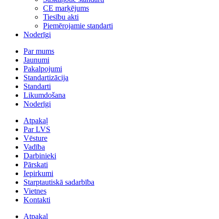
CE marķējums
Tiesību akti
Piemērojamie standarti
Noderīgi
Par mums
Jaunumi
Pakalpojumi
Standartizācija
Standarti
Likumdošana
Noderīgi
Atpakaļ
Par LVS
Vēsture
Vadība
Darbinieki
Pārskati
Iepirkumi
Starptautiskā sadarbība
Vietnes
Kontakti
Atpakaļ