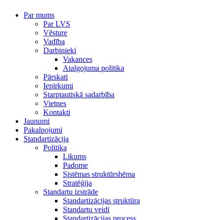
Par mums
Par LVS
Vēsture
Vadība
Darbinieki
Vakances
Atalgojuma politika
Pārskati
Iepirkumi
Starptautiskā sadarbība
Vietnes
Kontakti
Jaunumi
Pakalpojumi
Standartizācija
Politika
Likums
Padome
Sistēmas struktūrshēma
Stratēģija
Standartu izstrāde
Standartizācijas struktūra
Standartu veidi
Standartizācijas process