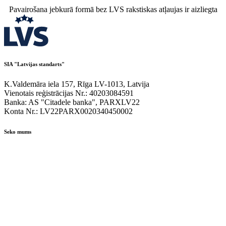
Pavairošana jebkurā formā bez LVS rakstiskas atļaujas ir aizliegta
SIA "Latvijas standarts"
K.Valdemāra iela 157, Rīga LV-1013, Latvija
Vienotais reģistrācijas Nr.: 40203084591
Banka: AS "Citadele banka", PARXLV22
Konta Nr.: LV22PARX0020340450002
Seko mums