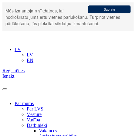
Sapratu
Mēs izmantojam sīkdatnes, lai
nodrošinātu jums ērtu vietnes pārlūkošanu. Turpinot vietnes
pārlūkošanu, jūs piekrītat sīkdatņu izmantošanai.
LV
LV
EN
Reģistrēties
Ienākt
Par mums
Par LVS
Vēsture
Vadība
Darbinieki
Vakances