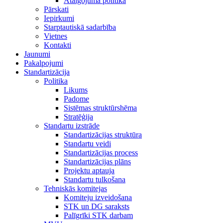
Atalgojuma politika
Pārskati
Iepirkumi
Starptautiskā sadarbība
Vietnes
Kontakti
Jaunumi
Pakalpojumi
Standartizācija
Politika
Likums
Padome
Sistēmas struktūrshēma
Stratēģija
Standartu izstrāde
Standartizācijas struktūra
Standartu veidi
Standartizācijas process
Standartizācijas plāns
Projektu aptauja
Standartu tulkošana
Tehniskās komitejas
Komiteju izveidošana
STK un DG saraksts
Palīgrīki STK darbam