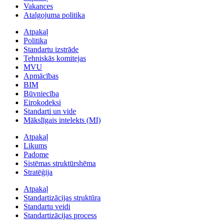
Vakances
Atalgojuma politika
Atpakaļ
Politika
Standartu izstrāde
Tehniskās komitejas
MVU
Apmācības
BIM
Būvniecība
Eirokodeksi
Standarti un vide
Mākslīgais intelekts (MI)
Atpakaļ
Likums
Padome
Sistēmas struktūrshēma
Stratēģija
Atpakaļ
Standartizācijas struktūra
Standartu veidi
Standartizācijas process