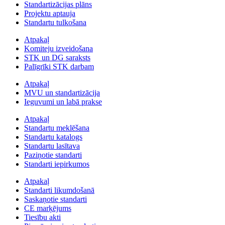
Standartizācijas plāns
Projektu aptauja
Standartu tulkošana
Atpakaļ
Komiteju izveidošana
STK un DG saraksts
Palīgrīki STK darbam
Atpakaļ
MVU un standartizācija
Ieguvumi un labā prakse
Atpakaļ
Standartu meklēšana
Standartu katalogs
Standartu lasītava
Paziņotie standarti
Standarti iepirkumos
Atpakaļ
Standarti likumdošanā
Saskaņotie standarti
CE marķējums
Tiesību akti