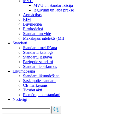
MVU
MVU un standartizācija
Ieguvumi un labā prakse
Apmācības
BIM
Būvniecība
Eirokodeksi
Standarti un vide
Mākslīgais intelekts (MI)
Standarti
Standartu meklēšana
Standartu katalogs
Standartu lasītava
Paziņotie standarti
Standarti iepirkumos
Likumdošana
Standarti likumdošanā
Saskaņotie standarti
CE marķējums
Tiesību akti
Piemērojamie standarti
Noderīgi