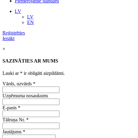
Piemērojamie standarti
LV
LV
EN
Reģistrēties
Ienākt
×
SAZINĀTIES AR MUMS
Lauki ar
*
ir obligāti aizpildāmi.
Vārds, uzvārds
*
Uzņēmuma nosaukums
E-pasts
*
Tālruņa Nr.
*
Jautājums
*