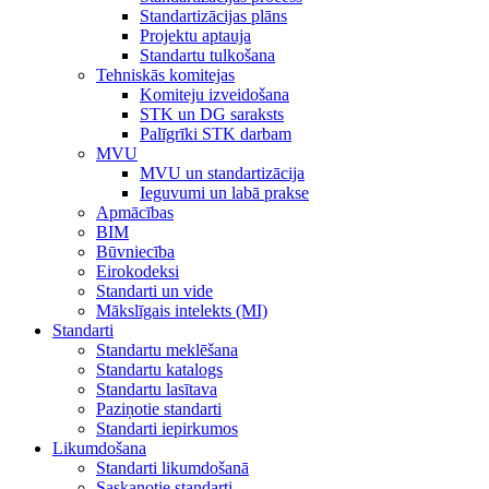
Standartizācijas plāns
Projektu aptauja
Standartu tulkošana
Tehniskās komitejas
Komiteju izveidošana
STK un DG saraksts
Palīgrīki STK darbam
MVU
MVU un standartizācija
Ieguvumi un labā prakse
Apmācības
BIM
Būvniecība
Eirokodeksi
Standarti un vide
Mākslīgais intelekts (MI)
Standarti
Standartu meklēšana
Standartu katalogs
Standartu lasītava
Paziņotie standarti
Standarti iepirkumos
Likumdošana
Standarti likumdošanā
Saskaņotie standarti