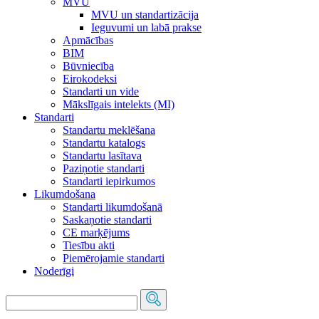
MVU
MVU un standartizācija
Ieguvumi un labā prakse
Apmācības
BIM
Būvniecība
Eirokodeksi
Standarti un vide
Mākslīgais intelekts (MI)
Standarti
Standartu meklēšana
Standartu katalogs
Standartu lasītava
Paziņotie standarti
Standarti iepirkumos
Likumdošana
Standarti likumdošanā
Saskaņotie standarti
CE marķējums
Tiesību akti
Piemērojamie standarti
Noderīgi