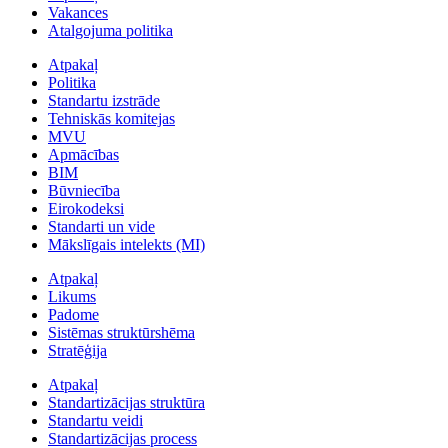
Vakances
Atalgojuma politika
Atpakaļ
Politika
Standartu izstrāde
Tehniskās komitejas
MVU
Apmācības
BIM
Būvniecība
Eirokodeksi
Standarti un vide
Mākslīgais intelekts (MI)
Atpakaļ
Likums
Padome
Sistēmas struktūrshēma
Stratēģija
Atpakaļ
Standartizācijas struktūra
Standartu veidi
Standartizācijas process