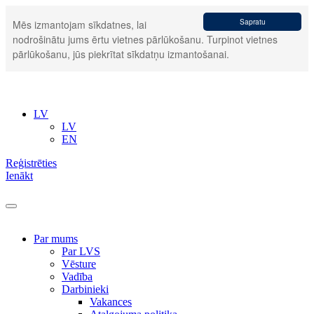
Sapratu
Mēs izmantojam sīkdatnes, lai
nodrošinātu jums ērtu vietnes pārlūkošanu. Turpinot vietnes
pārlūkošanu, jūs piekrītat sīkdatņu izmantošanai.
LV
LV
EN
Reģistrēties
Ienākt
Par mums
Par LVS
Vēsture
Vadība
Darbinieki
Vakances