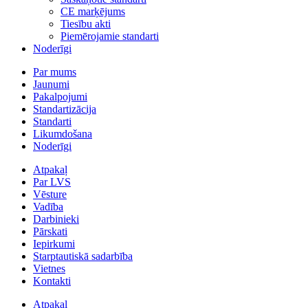
CE marķējums
Tiesību akti
Piemērojamie standarti
Noderīgi
Par mums
Jaunumi
Pakalpojumi
Standartizācija
Standarti
Likumdošana
Noderīgi
Atpakaļ
Par LVS
Vēsture
Vadība
Darbinieki
Pārskati
Iepirkumi
Starptautiskā sadarbība
Vietnes
Kontakti
Atpakaļ