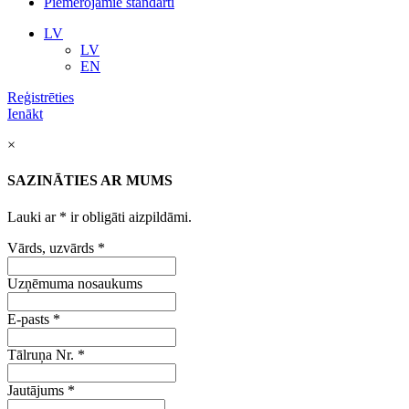
Piemērojamie standarti
LV
LV
EN
Reģistrēties
Ienākt
×
SAZINĀTIES AR MUMS
Lauki ar
*
ir obligāti aizpildāmi.
Vārds, uzvārds
*
Uzņēmuma nosaukums
E-pasts
*
Tālruņa Nr.
*
Jautājums
*