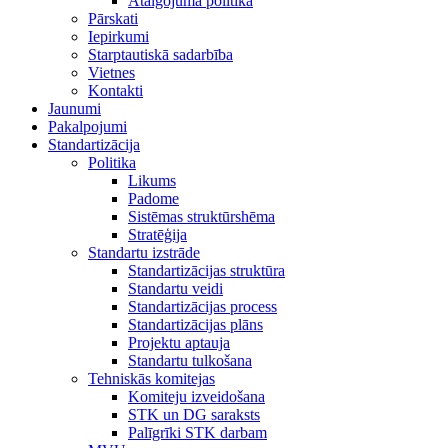
Atalgojuma politika
Pārskati
Iepirkumi
Starptautiskā sadarbība
Vietnes
Kontakti
Jaunumi
Pakalpojumi
Standartizācija
Politika
Likums
Padome
Sistēmas struktūrshēma
Stratēģija
Standartu izstrāde
Standartizācijas struktūra
Standartu veidi
Standartizācijas process
Standartizācijas plāns
Projektu aptauja
Standartu tulkošana
Tehniskās komitejas
Komiteju izveidošana
STK un DG saraksts
Palīgrīki STK darbam