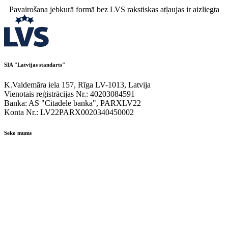
Pavairošana jebkurā formā bez LVS rakstiskas atļaujas ir aizliegta
SIA "Latvijas standarts"
K.Valdemāra iela 157, Rīga LV-1013, Latvija
Vienotais reģistrācijas Nr.: 40203084591
Banka: AS "Citadele banka", PARXLV22
Konta Nr.: LV22PARX0020340450002
Seko mums