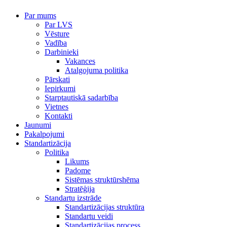
Par mums
Par LVS
Vēsture
Vadība
Darbinieki
Vakances
Atalgojuma politika
Pārskati
Iepirkumi
Starptautiskā sadarbība
Vietnes
Kontakti
Jaunumi
Pakalpojumi
Standartizācija
Politika
Likums
Padome
Sistēmas struktūrshēma
Stratēģija
Standartu izstrāde
Standartizācijas struktūra
Standartu veidi
Standartizācijas process