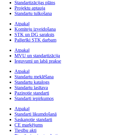
Standartizācijas plāns
Projektu aptauja
Standartu tulkošana
Atpakaļ
Komiteju izveidošana
STK un DG saraksts
Palīgrīki STK darbam
Atpakaļ
MVU un standartizācija
Ieguvumi un labā prakse
Atpakaļ
Standartu meklēšana
Standartu katalogs
Standartu lasītava
Paziņotie standarti
Standarti iepirkumos
Atpakaļ
Standarti likumdošanā
Saskaņotie standarti
CE marķējums
Tiesību akti