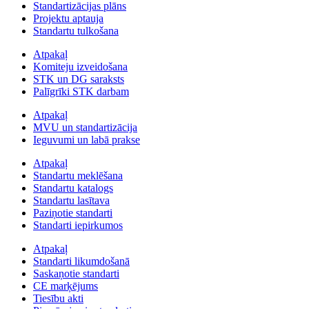
Standartizācijas plāns
Projektu aptauja
Standartu tulkošana
Atpakaļ
Komiteju izveidošana
STK un DG saraksts
Palīgrīki STK darbam
Atpakaļ
MVU un standartizācija
Ieguvumi un labā prakse
Atpakaļ
Standartu meklēšana
Standartu katalogs
Standartu lasītava
Paziņotie standarti
Standarti iepirkumos
Atpakaļ
Standarti likumdošanā
Saskaņotie standarti
CE marķējums
Tiesību akti