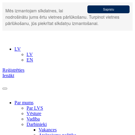
Sapratu
Mēs izmantojam sīkdatnes, lai
nodrošinātu jums ērtu vietnes pārlūkošanu. Turpinot vietnes
pārlūkošanu, jūs piekrītat sīkdatņu izmantošanai.
LV
LV
EN
Reģistrēties
Ienākt
Par mums
Par LVS
Vēsture
Vadība
Darbinieki
Vakances