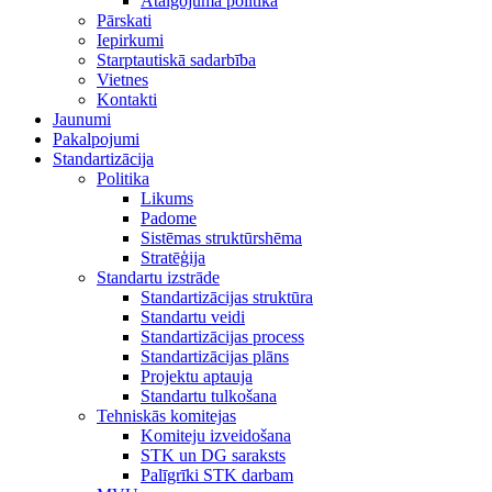
Atalgojuma politika
Pārskati
Iepirkumi
Starptautiskā sadarbība
Vietnes
Kontakti
Jaunumi
Pakalpojumi
Standartizācija
Politika
Likums
Padome
Sistēmas struktūrshēma
Stratēģija
Standartu izstrāde
Standartizācijas struktūra
Standartu veidi
Standartizācijas process
Standartizācijas plāns
Projektu aptauja
Standartu tulkošana
Tehniskās komitejas
Komiteju izveidošana
STK un DG saraksts
Palīgrīki STK darbam