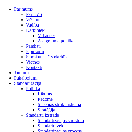
Par mums
Par LVS
Vēsture
Vadība
Darbinieki
Vakances
Atalgojuma politika
Pārskati
Iepirkumi
Starptautiskā sadarbība
Vietnes
Kontakti
Jaunumi
Pakalpojumi
Standartizācija
Politika
Likums
Padome
Sistēmas struktūrshēma
Stratēģija
Standartu izstrāde
Standartizācijas struktūra
Standartu veidi
Standartizācijas process