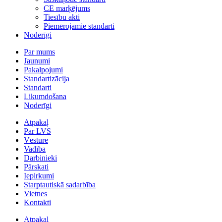
CE marķējums
Tiesību akti
Piemērojamie standarti
Noderīgi
Par mums
Jaunumi
Pakalpojumi
Standartizācija
Standarti
Likumdošana
Noderīgi
Atpakaļ
Par LVS
Vēsture
Vadība
Darbinieki
Pārskati
Iepirkumi
Starptautiskā sadarbība
Vietnes
Kontakti
Atpakaļ