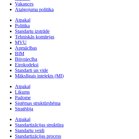
Vakances
Atalgojuma politika
Atpakaļ
Politika
Standartu izstrāde
Tehniskās komitejas
MVU
Apmācības
BIM
Būvniecība
Eirokodeksi
Standarti un vide
Mākslīgais intelekts (MI)
Atpakaļ
Likums
Padome
Sistēmas struktūrshēma
Stratēģija
Atpakaļ
Standartizācijas struktūra
Standartu veidi
Standartizācijas process