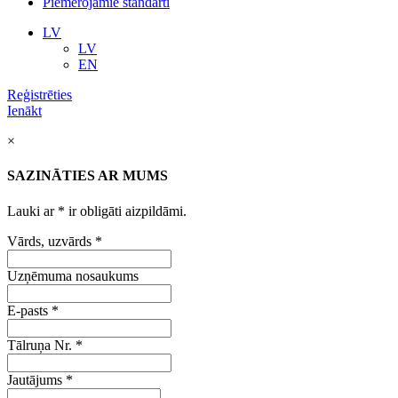
Piemērojamie standarti
LV
LV
EN
Reģistrēties
Ienākt
×
SAZINĀTIES AR MUMS
Lauki ar
*
ir obligāti aizpildāmi.
Vārds, uzvārds
*
Uzņēmuma nosaukums
E-pasts
*
Tālruņa Nr.
*
Jautājums
*