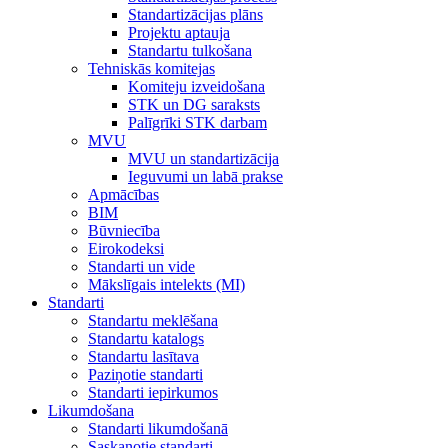
Standartizācijas plāns
Projektu aptauja
Standartu tulkošana
Tehniskās komitejas
Komiteju izveidošana
STK un DG saraksts
Palīgrīki STK darbam
MVU
MVU un standartizācija
Ieguvumi un labā prakse
Apmācības
BIM
Būvniecība
Eirokodeksi
Standarti un vide
Mākslīgais intelekts (MI)
Standarti
Standartu meklēšana
Standartu katalogs
Standartu lasītava
Paziņotie standarti
Standarti iepirkumos
Likumdošana
Standarti likumdošanā
Saskaņotie standarti