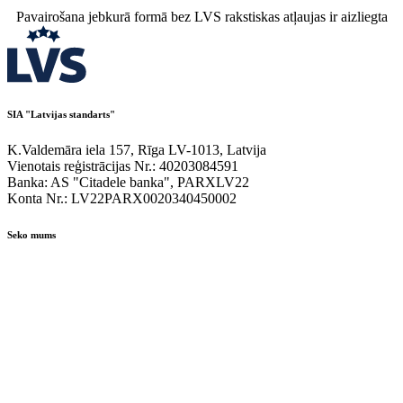
Pavairošana jebkurā formā bez LVS rakstiskas atļaujas ir aizliegta
SIA "Latvijas standarts"
K.Valdemāra iela 157, Rīga LV-1013, Latvija
Vienotais reģistrācijas Nr.: 40203084591
Banka: AS "Citadele banka", PARXLV22
Konta Nr.: LV22PARX0020340450002
Seko mums