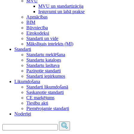
MVU
MVU un standartizācija
Ieguvumi un labā prakse
Apmācības
BIM
Būvniecība
Eirokodeksi
Standarti un vide
Mākslīgais intelekts (MI)
Standarti
Standartu meklēšana
Standartu katalogs
Standartu lasītava
Paziņotie standarti
Standarti iepirkumos
Likumdošana
Standarti likumdošanā
Saskaņotie standarti
CE marķējums
Tiesību akti
Piemērojamie standarti
Noderīgi