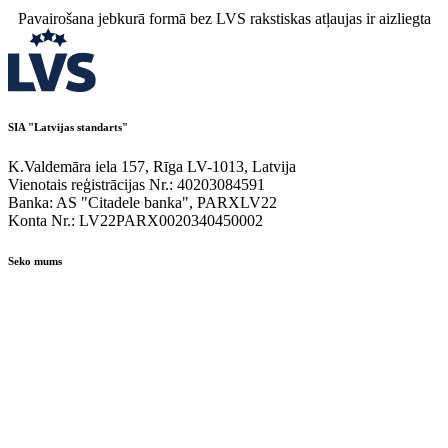
Pavairošana jebkurā formā bez LVS rakstiskas atļaujas ir aizliegta
SIA "Latvijas standarts"
K.Valdemāra iela 157, Rīga LV-1013, Latvija
Vienotais reģistrācijas Nr.: 40203084591
Banka: AS "Citadele banka", PARXLV22
Konta Nr.: LV22PARX0020340450002
Seko mums