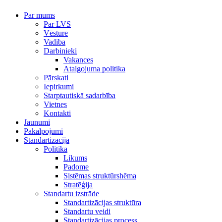
Par mums
Par LVS
Vēsture
Vadība
Darbinieki
Vakances
Atalgojuma politika
Pārskati
Iepirkumi
Starptautiskā sadarbība
Vietnes
Kontakti
Jaunumi
Pakalpojumi
Standartizācija
Politika
Likums
Padome
Sistēmas struktūrshēma
Stratēģija
Standartu izstrāde
Standartizācijas struktūra
Standartu veidi
Standartizācijas process