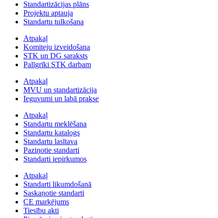
Standartizācijas plāns
Projektu aptauja
Standartu tulkošana
Atpakaļ
Komiteju izveidošana
STK un DG saraksts
Palīgrīki STK darbam
Atpakaļ
MVU un standartizācija
Ieguvumi un labā prakse
Atpakaļ
Standartu meklēšana
Standartu katalogs
Standartu lasītava
Paziņotie standarti
Standarti iepirkumos
Atpakaļ
Standarti likumdošanā
Saskaņotie standarti
CE marķējums
Tiesību akti