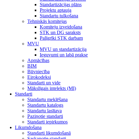
Standartizācijas plāns
Projektu aptauja
Standartu tulkošana
Tehniskās komitejas
Komiteju izveidošana
STK un DG saraksts
Palīgrīki STK darbam
MVU
MVU un standartizācija
Ieguvumi un labā prakse
Apmācības
BIM
Būvniecība
Eirokodeksi
Standarti un vide
Mākslīgais intelekts (MI)
Standarti
Standartu meklēšana
Standartu katalogs
Standartu lasītava
Paziņotie standarti
Standarti iepirkumos
Likumdošana
Standarti likumdošanā
Saskaņotie standarti