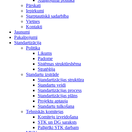
Atalgojuma politika
Pārskati
Iepirkumi
Starptautiskā sadarbība
Vietnes
Kontakti
Jaunumi
Pakalpojumi
Standartizācija
Politika
Likums
Padome
Sistēmas struktūrshēma
Stratēģija
Standartu izstrāde
Standartizācijas struktūra
Standartu veidi
Standartizācijas process
Standartizācijas plāns
Projektu aptauja
Standartu tulkošana
Tehniskās komitejas
Komiteju izveidošana
STK un DG saraksts
Palīgrīki STK darbam