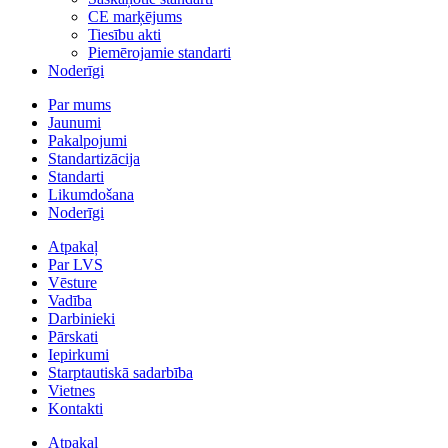
CE marķējums
Tiesību akti
Piemērojamie standarti
Noderīgi
Par mums
Jaunumi
Pakalpojumi
Standartizācija
Standarti
Likumdošana
Noderīgi
Atpakaļ
Par LVS
Vēsture
Vadība
Darbinieki
Pārskati
Iepirkumi
Starptautiskā sadarbība
Vietnes
Kontakti
Atpakaļ