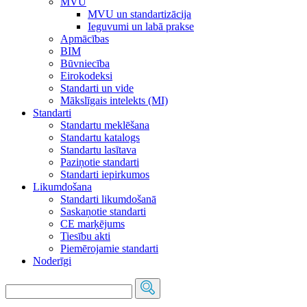
MVU
MVU un standartizācija
Ieguvumi un labā prakse
Apmācības
BIM
Būvniecība
Eirokodeksi
Standarti un vide
Mākslīgais intelekts (MI)
Standarti
Standartu meklēšana
Standartu katalogs
Standartu lasītava
Paziņotie standarti
Standarti iepirkumos
Likumdošana
Standarti likumdošanā
Saskaņotie standarti
CE marķējums
Tiesību akti
Piemērojamie standarti
Noderīgi