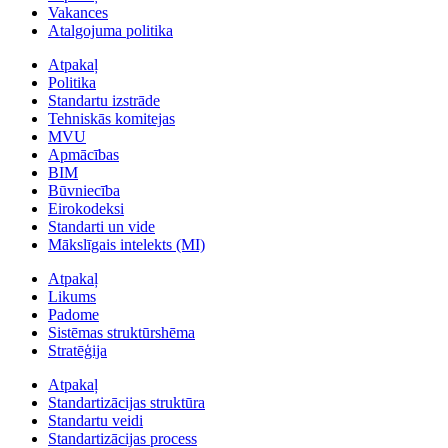
Vakances
Atalgojuma politika
Atpakaļ
Politika
Standartu izstrāde
Tehniskās komitejas
MVU
Apmācības
BIM
Būvniecība
Eirokodeksi
Standarti un vide
Mākslīgais intelekts (MI)
Atpakaļ
Likums
Padome
Sistēmas struktūrshēma
Stratēģija
Atpakaļ
Standartizācijas struktūra
Standartu veidi
Standartizācijas process