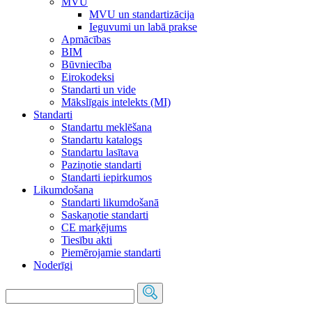
MVU
MVU un standartizācija
Ieguvumi un labā prakse
Apmācības
BIM
Būvniecība
Eirokodeksi
Standarti un vide
Mākslīgais intelekts (MI)
Standarti
Standartu meklēšana
Standartu katalogs
Standartu lasītava
Paziņotie standarti
Standarti iepirkumos
Likumdošana
Standarti likumdošanā
Saskaņotie standarti
CE marķējums
Tiesību akti
Piemērojamie standarti
Noderīgi