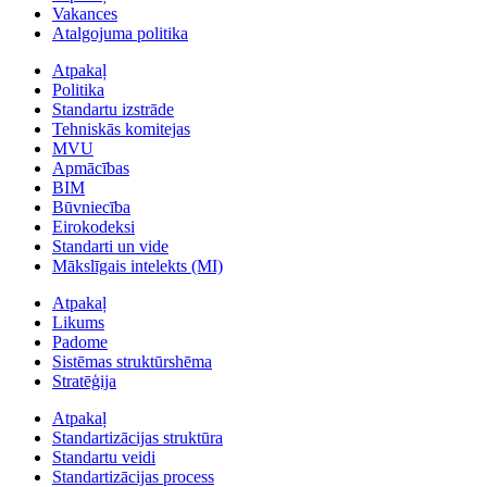
Vakances
Atalgojuma politika
Atpakaļ
Politika
Standartu izstrāde
Tehniskās komitejas
MVU
Apmācības
BIM
Būvniecība
Eirokodeksi
Standarti un vide
Mākslīgais intelekts (MI)
Atpakaļ
Likums
Padome
Sistēmas struktūrshēma
Stratēģija
Atpakaļ
Standartizācijas struktūra
Standartu veidi
Standartizācijas process