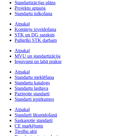
Standartizācijas plāns
Projektu aptauja
Standartu tulkošana
Atpakaļ
Komiteju izveidošana
STK un DG saraksts
Palīgrīki STK darbam
Atpakaļ
MVU un standartizācija
Ieguvumi un labā prakse
Atpakaļ
Standartu meklēšana
Standartu katalogs
Standartu lasītava
Paziņotie standarti
Standarti iepirkumos
Atpakaļ
Standarti likumdošanā
Saskaņotie standarti
CE marķējums
Tiesību akti