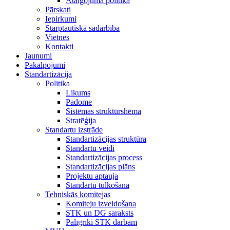
Atalgojuma politika
Pārskati
Iepirkumi
Starptautiskā sadarbība
Vietnes
Kontakti
Jaunumi
Pakalpojumi
Standartizācija
Politika
Likums
Padome
Sistēmas struktūrshēma
Stratēģija
Standartu izstrāde
Standartizācijas struktūra
Standartu veidi
Standartizācijas process
Standartizācijas plāns
Projektu aptauja
Standartu tulkošana
Tehniskās komitejas
Komiteju izveidošana
STK un DG saraksts
Palīgrīki STK darbam