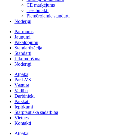
CE marķējums
Tiesību akti
Piemērojamie standarti
Noderīgi
Par mums
Jaunumi
Pakalpojumi
Standartizācija
Standarti
Likumdošana
Noderīgi
Atpakaļ
Par LVS
Vēsture
Vadība
Darbinieki
Pārskati
Iepirkumi
Starptautiskā sadarbība
Vietnes
Kontakti
Atpakaļ