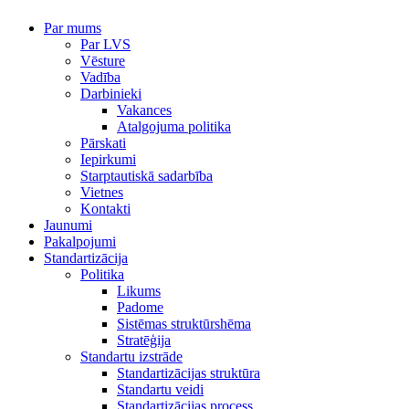
Par mums
Par LVS
Vēsture
Vadība
Darbinieki
Vakances
Atalgojuma politika
Pārskati
Iepirkumi
Starptautiskā sadarbība
Vietnes
Kontakti
Jaunumi
Pakalpojumi
Standartizācija
Politika
Likums
Padome
Sistēmas struktūrshēma
Stratēģija
Standartu izstrāde
Standartizācijas struktūra
Standartu veidi
Standartizācijas process