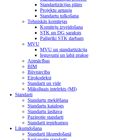
Standartizācijas plāns
Projektu aptauja
Standartu tulkošana
Tehniskās komitejas
Komiteju izveidošana
STK un DG saraksts
Palīgrīki STK darbam
MVU
MVU un standartizācija
Ieguvumi un labā prakse
Apmācības
BIM
Būvniecība
Eirokodeksi
Standarti un vide
Mākslīgais intelekts (MI)
Standarti
Standartu meklēšana
Standartu katalogs
Standartu lasītava
Paziņotie standarti
Standarti iepirkumos
Likumdošana
Standarti likumdošanā
Saskaņotie standarti