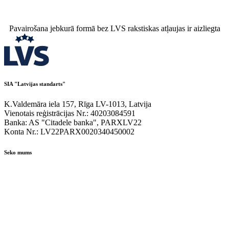
Pavairošana jebkurā formā bez LVS rakstiskas atļaujas ir aizliegta
SIA "Latvijas standarts"
K.Valdemāra iela 157, Rīga LV-1013, Latvija
Vienotais reģistrācijas Nr.: 40203084591
Banka: AS "Citadele banka", PARXLV22
Konta Nr.: LV22PARX0020340450002
Seko mums