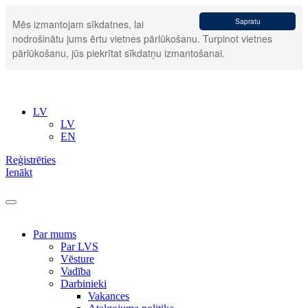
Sapratu
Mēs izmantojam sīkdatnes, lai
nodrošinātu jums ērtu vietnes pārlūkošanu. Turpinot vietnes
pārlūkošanu, jūs piekrītat sīkdatņu izmantošanai.
LV
LV
EN
Reģistrēties
Ienākt
Par mums
Par LVS
Vēsture
Vadība
Darbinieki
Vakances