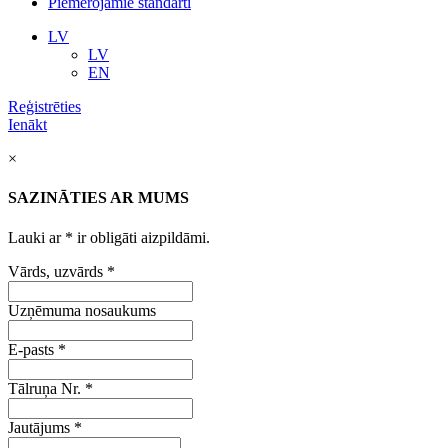
Piemērojamie standarti
LV
LV
EN
Reģistrēties
Ienākt
×
SAZINĀTIES AR MUMS
Lauki ar
*
ir obligāti aizpildāmi.
Vārds, uzvārds
*
Uzņēmuma nosaukums
E-pasts
*
Tālruņa Nr.
*
Jautājums
*