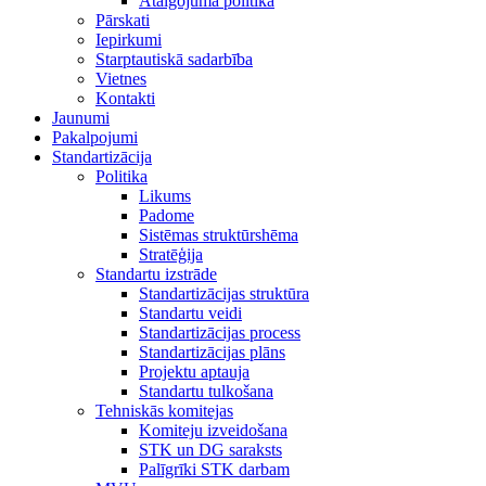
Atalgojuma politika
Pārskati
Iepirkumi
Starptautiskā sadarbība
Vietnes
Kontakti
Jaunumi
Pakalpojumi
Standartizācija
Politika
Likums
Padome
Sistēmas struktūrshēma
Stratēģija
Standartu izstrāde
Standartizācijas struktūra
Standartu veidi
Standartizācijas process
Standartizācijas plāns
Projektu aptauja
Standartu tulkošana
Tehniskās komitejas
Komiteju izveidošana
STK un DG saraksts
Palīgrīki STK darbam