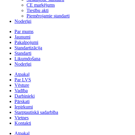
CE marķējums
Tiesību akti
Piemērojamie standarti
Noderīgi
Par mums
Jaunumi
Pakalpojumi
Standartizācija
Standarti
Likumdošana
Noderīgi
Atpakaļ
Par LVS
Vēsture
Vadība
Darbinieki
Pārskati
Iepirkumi
Starptautiskā sadarbība
Vietnes
Kontakti
Atpakaļ