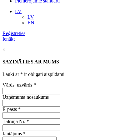
Piemērojamie standarti
LV
LV
EN
Reģistrēties
Ienākt
×
SAZINĀTIES AR MUMS
Lauki ar
*
ir obligāti aizpildāmi.
Vārds, uzvārds
*
Uzņēmuma nosaukums
E-pasts
*
Tālruņa Nr.
*
Jautājums
*