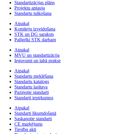
Standartizācijas plāns
Projektu aptauja
Standartu tulkošana
Atpakaļ
Komiteju izveidošana
STK un DG saraksts
Palīgrīki STK darbam
Atpakaļ
MVU un standartizācija
Ieguvumi un labā prakse
Atpakaļ
Standartu meklēšana
Standartu katalogs
Standartu lasītava
Paziņotie standarti
Standarti iepirkumos
Atpakaļ
Standarti likumdošanā
Saskaņotie standarti
CE marķējums
Tiesību akti