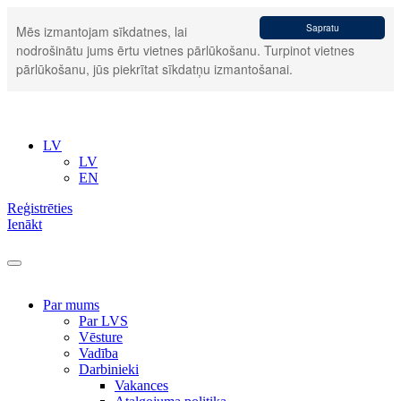
Sapratu
Mēs izmantojam sīkdatnes, lai
nodrošinātu jums ērtu vietnes pārlūkošanu. Turpinot vietnes
pārlūkošanu, jūs piekrītat sīkdatņu izmantošanai.
LV
LV
EN
Reģistrēties
Ienākt
Par mums
Par LVS
Vēsture
Vadība
Darbinieki
Vakances