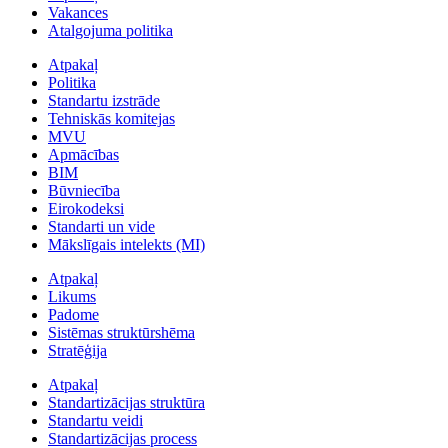
Vakances
Atalgojuma politika
Atpakaļ
Politika
Standartu izstrāde
Tehniskās komitejas
MVU
Apmācības
BIM
Būvniecība
Eirokodeksi
Standarti un vide
Mākslīgais intelekts (MI)
Atpakaļ
Likums
Padome
Sistēmas struktūrshēma
Stratēģija
Atpakaļ
Standartizācijas struktūra
Standartu veidi
Standartizācijas process