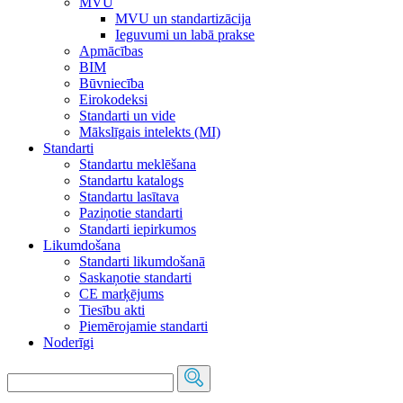
MVU
MVU un standartizācija
Ieguvumi un labā prakse
Apmācības
BIM
Būvniecība
Eirokodeksi
Standarti un vide
Mākslīgais intelekts (MI)
Standarti
Standartu meklēšana
Standartu katalogs
Standartu lasītava
Paziņotie standarti
Standarti iepirkumos
Likumdošana
Standarti likumdošanā
Saskaņotie standarti
CE marķējums
Tiesību akti
Piemērojamie standarti
Noderīgi