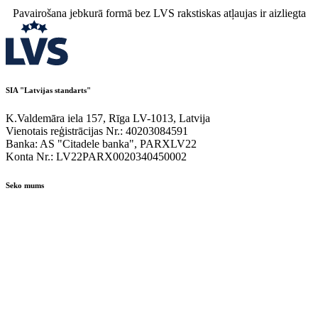
Pavairošana jebkurā formā bez LVS rakstiskas atļaujas ir aizliegta
SIA "Latvijas standarts"
K.Valdemāra iela 157, Rīga LV-1013, Latvija
Vienotais reģistrācijas Nr.: 40203084591
Banka: AS "Citadele banka", PARXLV22
Konta Nr.: LV22PARX0020340450002
Seko mums