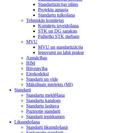
Standartizācijas plāns
Projektu aptauja
Standartu tulkošana
Tehniskās komitejas
Komiteju izveidošana
STK un DG saraksts
Palīgrīki STK darbam
MVU
MVU un standartizācija
Ieguvumi un labā prakse
Apmācības
BIM
Būvniecība
Eirokodeksi
Standarti un vide
Mākslīgais intelekts (MI)
Standarti
Standartu meklēšana
Standartu katalogs
Standartu lasītava
Paziņotie standarti
Standarti iepirkumos
Likumdošana
Standarti likumdošanā
Saskaņotie standarti