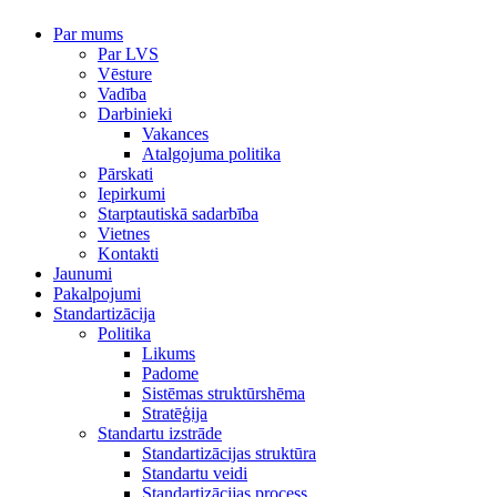
Par mums
Par LVS
Vēsture
Vadība
Darbinieki
Vakances
Atalgojuma politika
Pārskati
Iepirkumi
Starptautiskā sadarbība
Vietnes
Kontakti
Jaunumi
Pakalpojumi
Standartizācija
Politika
Likums
Padome
Sistēmas struktūrshēma
Stratēģija
Standartu izstrāde
Standartizācijas struktūra
Standartu veidi
Standartizācijas process