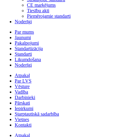
CE marķējums
Tiesību akti
Piemērojamie standarti
Noderīgi
Par mums
Jaunumi
Pakalpojumi
Standartizācija
Standarti
Likumdošana
Noderīgi
Atpakaļ
Par LVS
Vēsture
Vadība
Darbinieki
Pārskati
Iepirkumi
Starptautiskā sadarbība
Vietnes
Kontakti
Atpakaļ