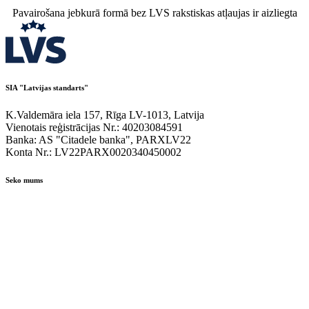
Pavairošana jebkurā formā bez LVS rakstiskas atļaujas ir aizliegta
SIA "Latvijas standarts"
K.Valdemāra iela 157, Rīga LV-1013, Latvija
Vienotais reģistrācijas Nr.: 40203084591
Banka: AS "Citadele banka", PARXLV22
Konta Nr.: LV22PARX0020340450002
Seko mums