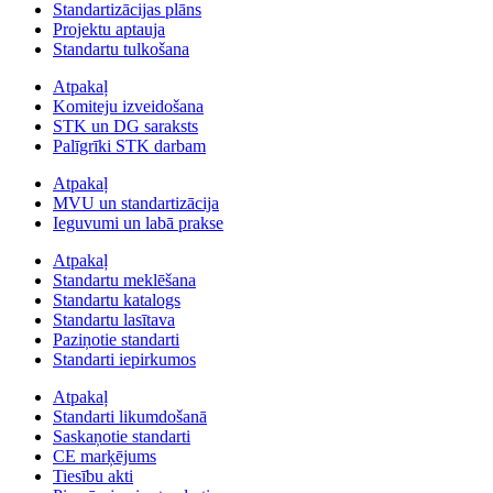
Standartizācijas plāns
Projektu aptauja
Standartu tulkošana
Atpakaļ
Komiteju izveidošana
STK un DG saraksts
Palīgrīki STK darbam
Atpakaļ
MVU un standartizācija
Ieguvumi un labā prakse
Atpakaļ
Standartu meklēšana
Standartu katalogs
Standartu lasītava
Paziņotie standarti
Standarti iepirkumos
Atpakaļ
Standarti likumdošanā
Saskaņotie standarti
CE marķējums
Tiesību akti