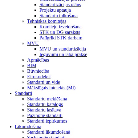
Standartizācijas plāns
Projektu aptauja
Standartu tulkošana
Tehniskās komitejas
Komiteju izveidošana
STK un DG saraksts
Palīgrīki STK darbam
MVU
MVU un standartizācija
Ieguvumi un labā prakse
Apmācības
BIM
Būvniecība
Eirokodeksi
Standarti un vide
Mākslīgais intelekts (MI)
Standarti
Standartu meklēšana
Standartu katalogs
Standartu lasītava
Paziņotie standarti
Standarti iepirkumos
Likumdošana
Standarti likumdošanā
Saskaņotie standarti