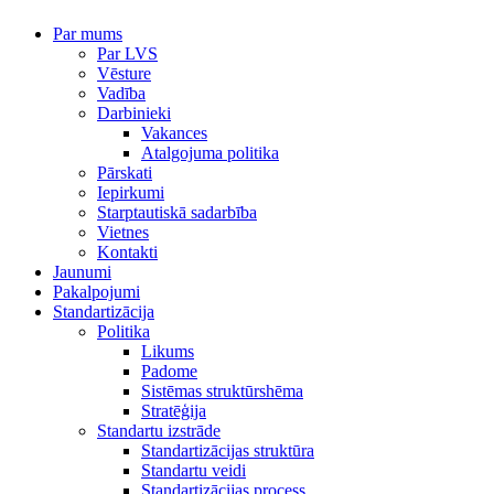
Par mums
Par LVS
Vēsture
Vadība
Darbinieki
Vakances
Atalgojuma politika
Pārskati
Iepirkumi
Starptautiskā sadarbība
Vietnes
Kontakti
Jaunumi
Pakalpojumi
Standartizācija
Politika
Likums
Padome
Sistēmas struktūrshēma
Stratēģija
Standartu izstrāde
Standartizācijas struktūra
Standartu veidi
Standartizācijas process