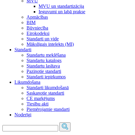
MVU
MVU un standartizācija
Ieguvumi un labā prakse
Apmācības
BIM
Būvniecība
Eirokodeksi
Standarti un vide
Mākslīgais intelekts (MI)
Standarti
Standartu meklēšana
Standartu katalogs
Standartu lasītava
Paziņotie standarti
Standarti iepirkumos
Likumdošana
Standarti likumdošanā
Saskaņotie standarti
CE marķējums
Tiesību akti
Piemērojamie standarti
Noderīgi