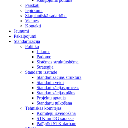
Atalgojuma politika
Pārskati
Iepirkumi
Starptautiskā sadarbība
Vietnes
Kontakti
Jaunumi
Pakalpojumi
Standartizācija
Politika
Likums
Padome
Sistēmas struktūrshēma
Stratēģija
Standartu izstrāde
Standartizācijas struktūra
Standartu veidi
Standartizācijas process
Standartizācijas plāns
Projektu aptauja
Standartu tulkošana
Tehniskās komitejas
Komiteju izveidošana
STK un DG saraksts
Palīgrīki STK darbam