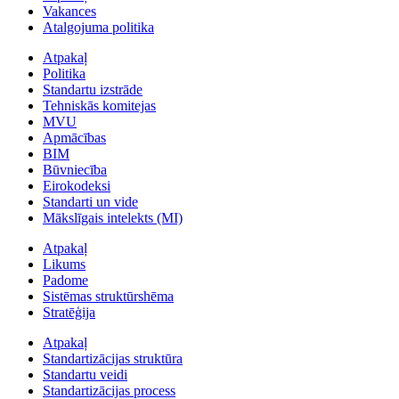
Vakances
Atalgojuma politika
Atpakaļ
Politika
Standartu izstrāde
Tehniskās komitejas
MVU
Apmācības
BIM
Būvniecība
Eirokodeksi
Standarti un vide
Mākslīgais intelekts (MI)
Atpakaļ
Likums
Padome
Sistēmas struktūrshēma
Stratēģija
Atpakaļ
Standartizācijas struktūra
Standartu veidi
Standartizācijas process