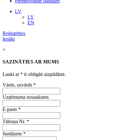
Piemērojamie standarti
LV
LV
EN
Reģistrēties
Ienākt
×
SAZINĀTIES AR MUMS
Lauki ar
*
ir obligāti aizpildāmi.
Vārds, uzvārds
*
Uzņēmuma nosaukums
E-pasts
*
Tālruņa Nr.
*
Jautājums
*