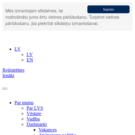
Sapratu
Mēs izmantojam sīkdatnes, lai
nodrošinātu jums ērtu vietnes pārlūkošanu. Turpinot vietnes
pārlūkošanu, jūs piekrītat sīkdatņu izmantošanai.
LV
LV
EN
Reģistrēties
Ienākt
Par mums
Par LVS
Vēsture
Vadība
Darbinieki
Vakances