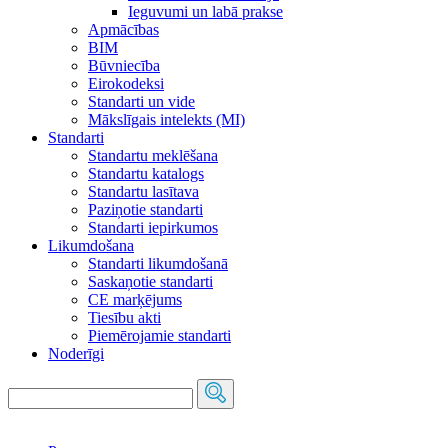
Ieguvumi un labā prakse
Apmācības
BIM
Būvniecība
Eirokodeksi
Standarti un vide
Mākslīgais intelekts (MI)
Standarti
Standartu meklēšana
Standartu katalogs
Standartu lasītava
Paziņotie standarti
Standarti iepirkumos
Likumdošana
Standarti likumdošanā
Saskaņotie standarti
CE marķējums
Tiesību akti
Piemērojamie standarti
Noderīgi