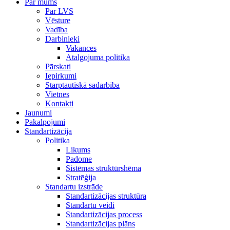
Par mums
Par LVS
Vēsture
Vadība
Darbinieki
Vakances
Atalgojuma politika
Pārskati
Iepirkumi
Starptautiskā sadarbība
Vietnes
Kontakti
Jaunumi
Pakalpojumi
Standartizācija
Politika
Likums
Padome
Sistēmas struktūrshēma
Stratēģija
Standartu izstrāde
Standartizācijas struktūra
Standartu veidi
Standartizācijas process
Standartizācijas plāns