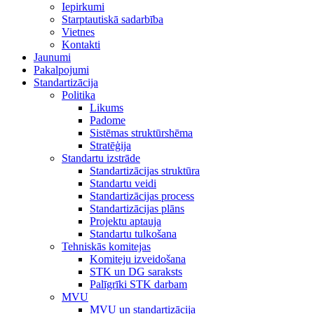
Iepirkumi
Starptautiskā sadarbība
Vietnes
Kontakti
Jaunumi
Pakalpojumi
Standartizācija
Politika
Likums
Padome
Sistēmas struktūrshēma
Stratēģija
Standartu izstrāde
Standartizācijas struktūra
Standartu veidi
Standartizācijas process
Standartizācijas plāns
Projektu aptauja
Standartu tulkošana
Tehniskās komitejas
Komiteju izveidošana
STK un DG saraksts
Palīgrīki STK darbam
MVU
MVU un standartizācija