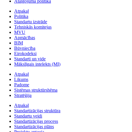
Atalgojuma politika
Atpakaļ
Politika
Standartu izstrāde
Tehniskās komitejas
MVU
Apmācības
BIM
Būvniecība
Eirokodeksi
Standarti un vide
Mākslīgais intelekts (MI)
Atpakaļ
Likums
Padome
Sistēmas struktūrshēma
Stratēģija
Atpakaļ
Standartizācijas struktūra
Standartu veidi
Standartizācijas process
Standartizācijas plāns
Projektu aptauja