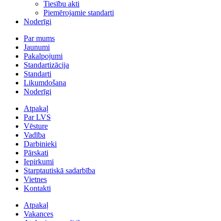
Tiesību akti
Piemērojamie standarti
Noderīgi
Par mums
Jaunumi
Pakalpojumi
Standartizācija
Standarti
Likumdošana
Noderīgi
Atpakaļ
Par LVS
Vēsture
Vadība
Darbinieki
Pārskati
Iepirkumi
Starptautiskā sadarbība
Vietnes
Kontakti
Atpakaļ
Vakances