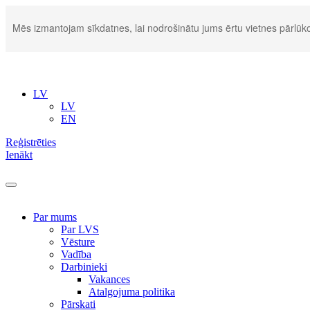
Mēs izmantojam sīkdatnes, lai nodrošinātu jums ērtu vietnes pārlūko
LV
LV
EN
Reģistrēties
Ienākt
Par mums
Par LVS
Vēsture
Vadība
Darbinieki
Vakances
Atalgojuma politika
Pārskati