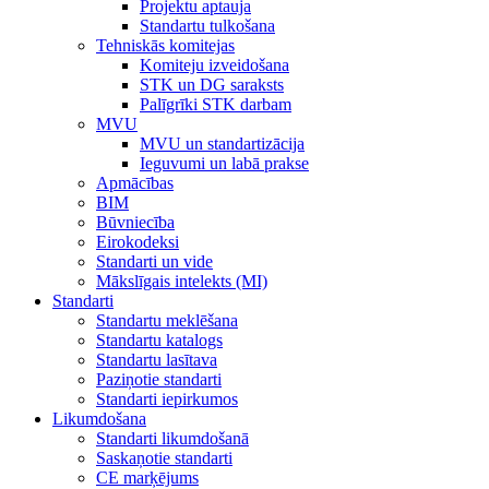
Projektu aptauja
Standartu tulkošana
Tehniskās komitejas
Komiteju izveidošana
STK un DG saraksts
Palīgrīki STK darbam
MVU
MVU un standartizācija
Ieguvumi un labā prakse
Apmācības
BIM
Būvniecība
Eirokodeksi
Standarti un vide
Mākslīgais intelekts (MI)
Standarti
Standartu meklēšana
Standartu katalogs
Standartu lasītava
Paziņotie standarti
Standarti iepirkumos
Likumdošana
Standarti likumdošanā
Saskaņotie standarti
CE marķējums