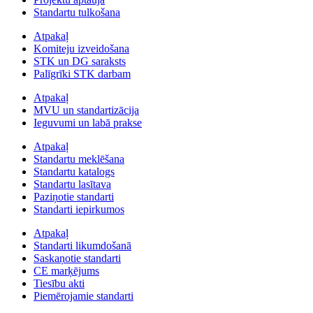
Standartu tulkošana
Atpakaļ
Komiteju izveidošana
STK un DG saraksts
Palīgrīki STK darbam
Atpakaļ
MVU un standartizācija
Ieguvumi un labā prakse
Atpakaļ
Standartu meklēšana
Standartu katalogs
Standartu lasītava
Paziņotie standarti
Standarti iepirkumos
Atpakaļ
Standarti likumdošanā
Saskaņotie standarti
CE marķējums
Tiesību akti
Piemērojamie standarti