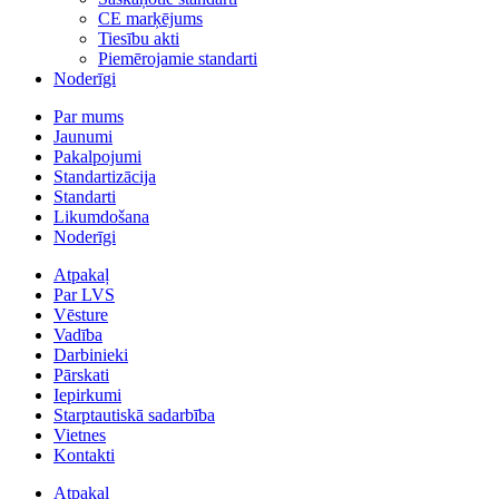
CE marķējums
Tiesību akti
Piemērojamie standarti
Noderīgi
Par mums
Jaunumi
Pakalpojumi
Standartizācija
Standarti
Likumdošana
Noderīgi
Atpakaļ
Par LVS
Vēsture
Vadība
Darbinieki
Pārskati
Iepirkumi
Starptautiskā sadarbība
Vietnes
Kontakti
Atpakaļ