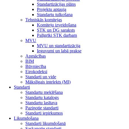
Standartizācijas plāns
Projektu aptauja
Standartu tulkošana
Tehniskās komitejas
Komiteju izveidošana
STK un DG saraksts
Palīgrīki STK darbam
MVU
MVU un standartizācija
Ieguvumi un labā prakse
Apmācības
BIM
Būvniecība
Eirokodeksi
Standarti un vide
Mākslīgais intelekts (MI)
Standarti
Standartu meklēšana
Standartu katalogs
Standartu lasītava
Paziņotie standarti
Standarti iepirkumos
Likumdošana
Standarti likumdošanā
Saskaņotie standarti