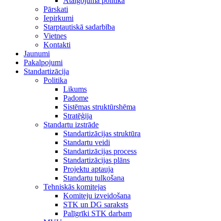
Atalgojuma politika
Pārskati
Iepirkumi
Starptautiskā sadarbība
Vietnes
Kontakti
Jaunumi
Pakalpojumi
Standartizācija
Politika
Likums
Padome
Sistēmas struktūrshēma
Stratēģija
Standartu izstrāde
Standartizācijas struktūra
Standartu veidi
Standartizācijas process
Standartizācijas plāns
Projektu aptauja
Standartu tulkošana
Tehniskās komitejas
Komiteju izveidošana
STK un DG saraksts
Palīgrīki STK darbam