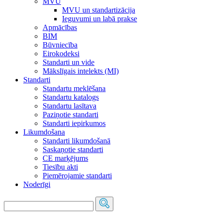
MVU
MVU un standartizācija
Ieguvumi un labā prakse
Apmācības
BIM
Būvniecība
Eirokodeksi
Standarti un vide
Mākslīgais intelekts (MI)
Standarti
Standartu meklēšana
Standartu katalogs
Standartu lasītava
Paziņotie standarti
Standarti iepirkumos
Likumdošana
Standarti likumdošanā
Saskaņotie standarti
CE marķējums
Tiesību akti
Piemērojamie standarti
Noderīgi