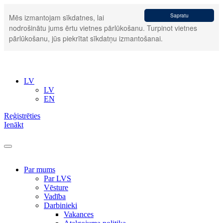
Sapratu
Mēs izmantojam sīkdatnes, lai
nodrošinātu jums ērtu vietnes pārlūkošanu. Turpinot vietnes
pārlūkošanu, jūs piekrītat sīkdatņu izmantošanai.
LV
LV
EN
Reģistrēties
Ienākt
Par mums
Par LVS
Vēsture
Vadība
Darbinieki
Vakances