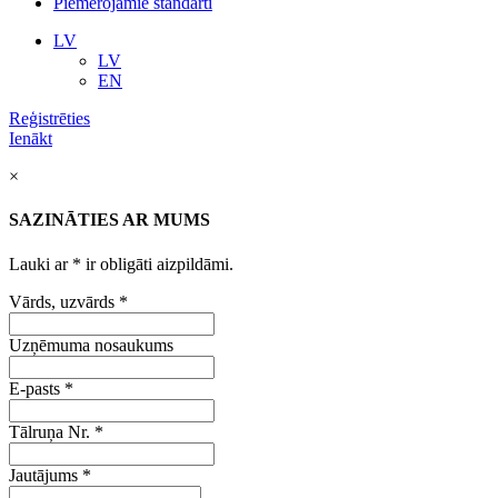
Piemērojamie standarti
LV
LV
EN
Reģistrēties
Ienākt
×
SAZINĀTIES AR MUMS
Lauki ar
*
ir obligāti aizpildāmi.
Vārds, uzvārds
*
Uzņēmuma nosaukums
E-pasts
*
Tālruņa Nr.
*
Jautājums
*