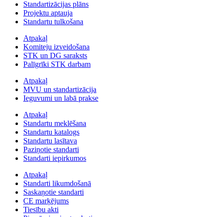
Standartizācijas plāns
Projektu aptauja
Standartu tulkošana
Atpakaļ
Komiteju izveidošana
STK un DG saraksts
Palīgrīki STK darbam
Atpakaļ
MVU un standartizācija
Ieguvumi un labā prakse
Atpakaļ
Standartu meklēšana
Standartu katalogs
Standartu lasītava
Paziņotie standarti
Standarti iepirkumos
Atpakaļ
Standarti likumdošanā
Saskaņotie standarti
CE marķējums
Tiesību akti