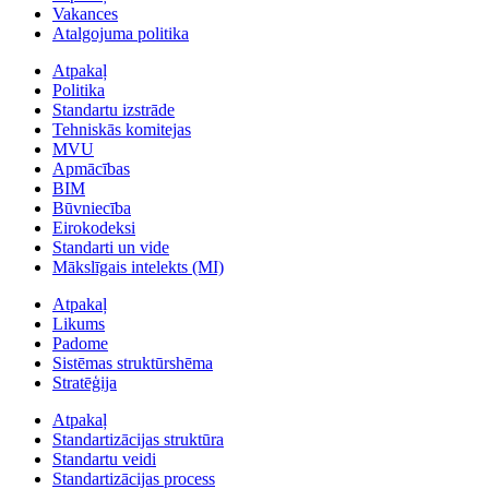
Vakances
Atalgojuma politika
Atpakaļ
Politika
Standartu izstrāde
Tehniskās komitejas
MVU
Apmācības
BIM
Būvniecība
Eirokodeksi
Standarti un vide
Mākslīgais intelekts (MI)
Atpakaļ
Likums
Padome
Sistēmas struktūrshēma
Stratēģija
Atpakaļ
Standartizācijas struktūra
Standartu veidi
Standartizācijas process