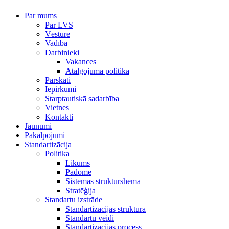
Par mums
Par LVS
Vēsture
Vadība
Darbinieki
Vakances
Atalgojuma politika
Pārskati
Iepirkumi
Starptautiskā sadarbība
Vietnes
Kontakti
Jaunumi
Pakalpojumi
Standartizācija
Politika
Likums
Padome
Sistēmas struktūrshēma
Stratēģija
Standartu izstrāde
Standartizācijas struktūra
Standartu veidi
Standartizācijas process