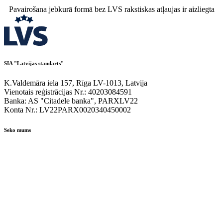
Pavairošana jebkurā formā bez LVS rakstiskas atļaujas ir aizliegta
SIA "Latvijas standarts"
K.Valdemāra iela 157, Rīga LV-1013, Latvija
Vienotais reģistrācijas Nr.: 40203084591
Banka: AS "Citadele banka", PARXLV22
Konta Nr.: LV22PARX0020340450002
Seko mums