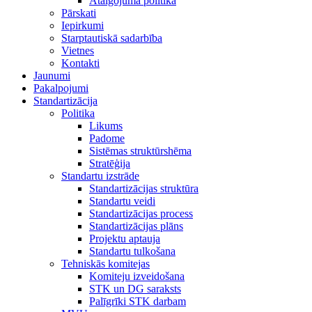
Atalgojuma politika
Pārskati
Iepirkumi
Starptautiskā sadarbība
Vietnes
Kontakti
Jaunumi
Pakalpojumi
Standartizācija
Politika
Likums
Padome
Sistēmas struktūrshēma
Stratēģija
Standartu izstrāde
Standartizācijas struktūra
Standartu veidi
Standartizācijas process
Standartizācijas plāns
Projektu aptauja
Standartu tulkošana
Tehniskās komitejas
Komiteju izveidošana
STK un DG saraksts
Palīgrīki STK darbam