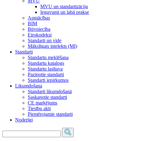
MVU
MVU un standartizācija
Ieguvumi un labā prakse
Apmācības
BIM
Būvniecība
Eirokodeksi
Standarti un vide
Mākslīgais intelekts (MI)
Standarti
Standartu meklēšana
Standartu katalogs
Standartu lasītava
Paziņotie standarti
Standarti iepirkumos
Likumdošana
Standarti likumdošanā
Saskaņotie standarti
CE marķējums
Tiesību akti
Piemērojamie standarti
Noderīgi