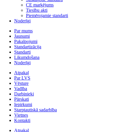
CE marķējums
Tiesību akti
Piemērojamie standarti
Noderīgi
Par mums
Jaunumi
Pakalpojumi
Standartizācija
Standarti
Likumdošana
Noderīgi
Atpakaļ
Par LVS
Vēsture
Vadība
Darbinieki
Pārskati
Iepirkumi
Starptautiskā sadarbība
Vietnes
Kontakti
Atpakaļ