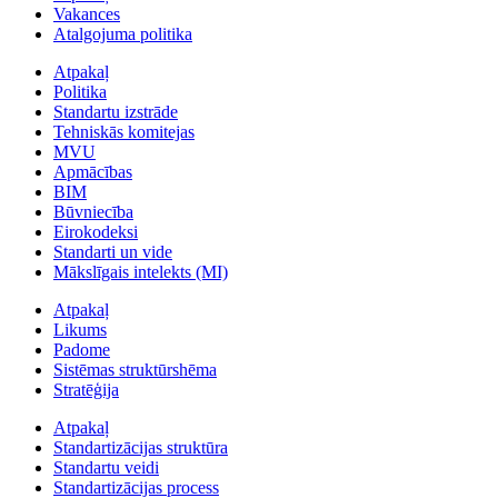
Vakances
Atalgojuma politika
Atpakaļ
Politika
Standartu izstrāde
Tehniskās komitejas
MVU
Apmācības
BIM
Būvniecība
Eirokodeksi
Standarti un vide
Mākslīgais intelekts (MI)
Atpakaļ
Likums
Padome
Sistēmas struktūrshēma
Stratēģija
Atpakaļ
Standartizācijas struktūra
Standartu veidi
Standartizācijas process