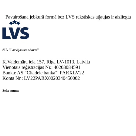
Pavairošana jebkurā formā bez LVS rakstiskas atļaujas ir aizliegta
SIA "Latvijas standarts"
K.Valdemāra iela 157, Rīga LV-1013, Latvija
Vienotais reģistrācijas Nr.: 40203084591
Banka: AS "Citadele banka", PARXLV22
Konta Nr.: LV22PARX0020340450002
Seko mums