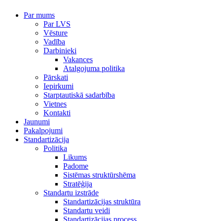
Par mums
Par LVS
Vēsture
Vadība
Darbinieki
Vakances
Atalgojuma politika
Pārskati
Iepirkumi
Starptautiskā sadarbība
Vietnes
Kontakti
Jaunumi
Pakalpojumi
Standartizācija
Politika
Likums
Padome
Sistēmas struktūrshēma
Stratēģija
Standartu izstrāde
Standartizācijas struktūra
Standartu veidi
Standartizācijas process