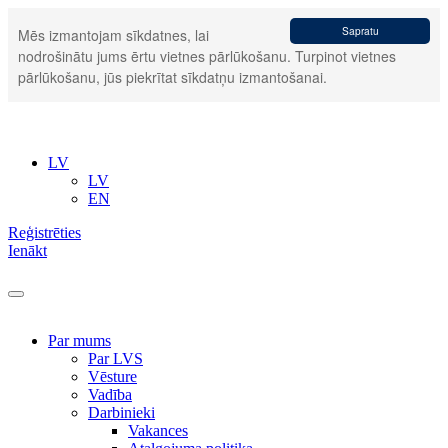
Sapratu
Mēs izmantojam sīkdatnes, lai
nodrošinātu jums ērtu vietnes pārlūkošanu. Turpinot vietnes
pārlūkošanu, jūs piekrītat sīkdatņu izmantošanai.
LV
LV
EN
Reģistrēties
Ienākt
Par mums
Par LVS
Vēsture
Vadība
Darbinieki
Vakances