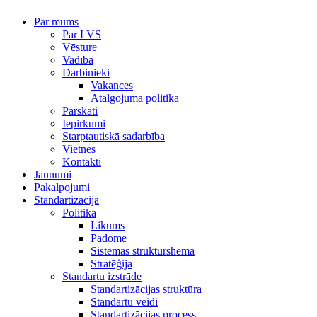
Par mums
Par LVS
Vēsture
Vadība
Darbinieki
Vakances
Atalgojuma politika
Pārskati
Iepirkumi
Starptautiskā sadarbība
Vietnes
Kontakti
Jaunumi
Pakalpojumi
Standartizācija
Politika
Likums
Padome
Sistēmas struktūrshēma
Stratēģija
Standartu izstrāde
Standartizācijas struktūra
Standartu veidi
Standartizācijas process