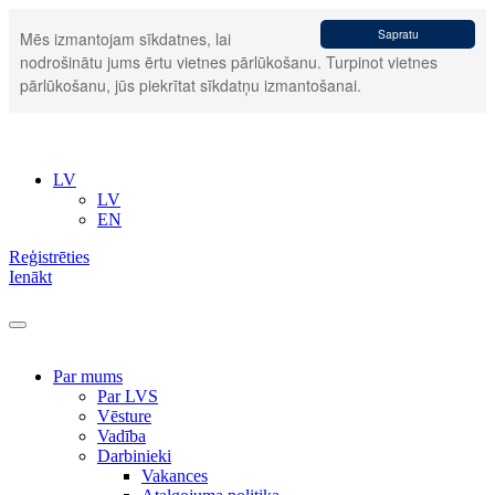
Sapratu
Mēs izmantojam sīkdatnes, lai
nodrošinātu jums ērtu vietnes pārlūkošanu. Turpinot vietnes
pārlūkošanu, jūs piekrītat sīkdatņu izmantošanai.
LV
LV
EN
Reģistrēties
Ienākt
Par mums
Par LVS
Vēsture
Vadība
Darbinieki
Vakances