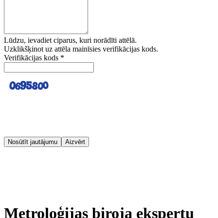
Lūdzu, ievadiet ciparus, kuri norādīti attēlā.
Uzklikšķinot uz attēla mainīsies verifikācijas kods.
Verifikācijas kods
*
Nosūtīt jautājumu
Aizvērt
Metroloģijas biroja ekspertu