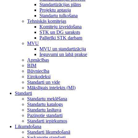
Standartizācijas plāns
Projektu aptauja
Standartu tulkošana
Tehniskās komitejas
Komiteju izveidošana
STK un DG saraksts
Palīgrīki STK darbam
MVU
MVU un standartizācija
Ieguvumi un labā prakse
Apmācības
BIM
Būvniecība
Eirokodeksi
Standarti un vide
Mākslīgais intelekts (MI)
Standarti
Standartu meklēšana
Standartu katalogs
Standartu lasītava
Paziņotie standarti
Standarti iepirkumos
Likumdošana
Standarti likumdošanā
Saskaņotie standarti