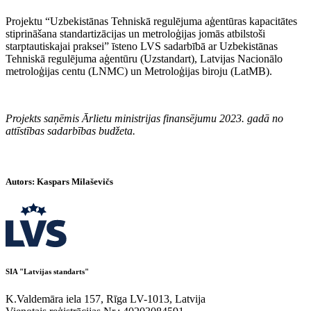
Projektu “Uzbekistānas Tehniskā regulējuma aģentūras kapacitātes
stiprināšana standartizācijas un metroloģijas jomās atbilstoši
starptautiskajai praksei” īsteno LVS sadarbībā ar Uzbekistānas
Tehniskā regulējuma aģentūru (Uzstandart), Latvijas Nacionālo
metroloģijas centu (LNMC) un Metroloģijas biroju (LatMB).
Projekts saņēmis Ārlietu ministrijas finansējumu 2023. gadā no
attīstības sadarbības budžeta.
Autors: Kaspars Milaševičs
SIA "Latvijas standarts"
K.Valdemāra iela 157, Rīga LV-1013, Latvija