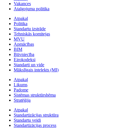
Vakances
Atalgojuma politika
Atpakaļ
Politika
Standartu izstrāde
Tehniskās komitejas
MVU
Apmācības
BIM
Būvniecība
Eirokodeksi
Standarti un vide
Mākslīgais intelekts (MI)
Atpakaļ
Likums
Padome
Sistēmas struktūrshēma
Stratēģija
Atpakaļ
Standartizācijas struktūra
Standartu veidi
Standartizācijas process