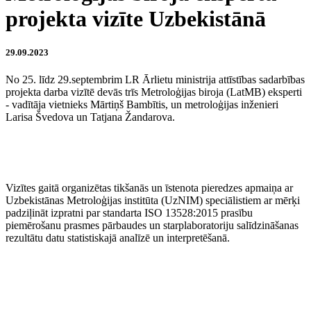
projekta vizīte Uzbekistānā
29.09.2023
No 25. līdz 29.septembrim LR Ārlietu ministrija attīstības sadarbības
projekta darba vizītē devās trīs Metroloģijas biroja (LatMB) eksperti
- vadītāja vietnieks Mārtiņš Bambītis, un metroloģijas inženieri
Larisa Švedova un Tatjana Žandarova.
Vizītes gaitā organizētas tikšanās un īstenota pieredzes apmaiņa ar
Uzbekistānas Metroloģijas institūta (UzNIM) speciālistiem ar mērķi
padziļināt izpratni par standarta ISO 13528:2015 prasību
piemērošanu prasmes pārbaudes un starplaboratoriju salīdzināšanas
rezultātu datu statistiskajā analīzē un interpretēšanā.