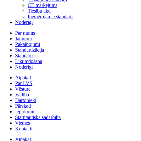
CE marķējums
Tiesību akti
Piemērojamie standarti
Noderīgi
Par mums
Jaunumi
Pakalpojumi
Standartizācija
Standarti
Likumdošana
Noderīgi
Atpakaļ
Par LVS
Vēsture
Vadība
Darbinieki
Pārskati
Iepirkumi
Starptautiskā sadarbība
Vietnes
Kontakti
Atpakaļ