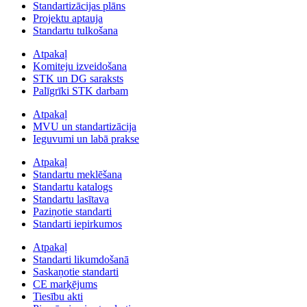
Standartizācijas plāns
Projektu aptauja
Standartu tulkošana
Atpakaļ
Komiteju izveidošana
STK un DG saraksts
Palīgrīki STK darbam
Atpakaļ
MVU un standartizācija
Ieguvumi un labā prakse
Atpakaļ
Standartu meklēšana
Standartu katalogs
Standartu lasītava
Paziņotie standarti
Standarti iepirkumos
Atpakaļ
Standarti likumdošanā
Saskaņotie standarti
CE marķējums
Tiesību akti