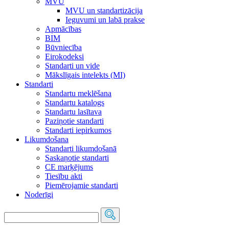
MVU
MVU un standartizācija
Ieguvumi un labā prakse
Apmācības
BIM
Būvniecība
Eirokodeksi
Standarti un vide
Mākslīgais intelekts (MI)
Standarti
Standartu meklēšana
Standartu katalogs
Standartu lasītava
Paziņotie standarti
Standarti iepirkumos
Likumdošana
Standarti likumdošanā
Saskaņotie standarti
CE marķējums
Tiesību akti
Piemērojamie standarti
Noderīgi