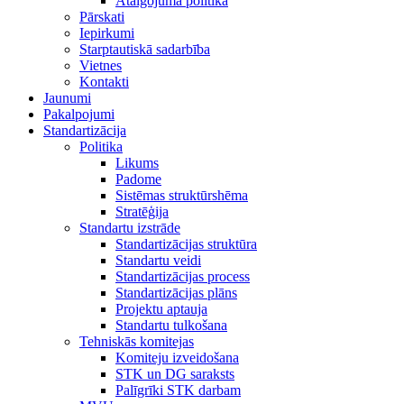
Atalgojuma politika
Pārskati
Iepirkumi
Starptautiskā sadarbība
Vietnes
Kontakti
Jaunumi
Pakalpojumi
Standartizācija
Politika
Likums
Padome
Sistēmas struktūrshēma
Stratēģija
Standartu izstrāde
Standartizācijas struktūra
Standartu veidi
Standartizācijas process
Standartizācijas plāns
Projektu aptauja
Standartu tulkošana
Tehniskās komitejas
Komiteju izveidošana
STK un DG saraksts
Palīgrīki STK darbam