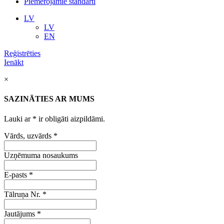
Piemērojamie standarti
LV
LV
EN
Reģistrēties
Ienākt
×
SAZINĀTIES AR MUMS
Lauki ar
*
ir obligāti aizpildāmi.
Vārds, uzvārds
*
Uzņēmuma nosaukums
E-pasts
*
Tālruņa Nr.
*
Jautājums
*