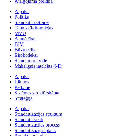
Atalgojuma politika
Atpakaļ
Politika
Standartu izstrāde
Tehniskās komitejas
MVU
Apmācības
BIM
Būvniecība
Eirokodeksi
Standarti un vide
Mākslīgais intelekts (MI)
Atpakaļ
Likums
Padome
Sistēmas struktūrshēma
Stratēģija
Atpakaļ
Standartizācijas struktūra
Standartu veidi
Standartizācijas process
Standartizācijas plāns
Projektu aptauja