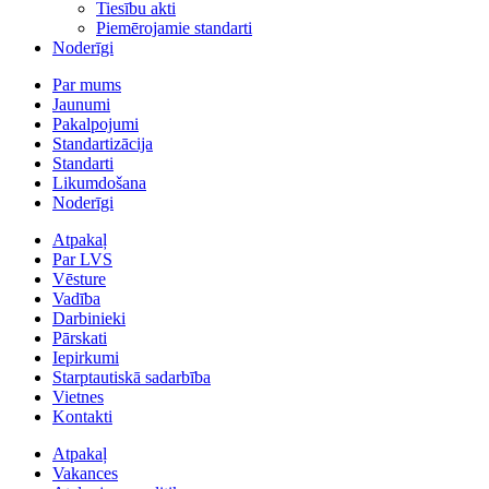
Tiesību akti
Piemērojamie standarti
Noderīgi
Par mums
Jaunumi
Pakalpojumi
Standartizācija
Standarti
Likumdošana
Noderīgi
Atpakaļ
Par LVS
Vēsture
Vadība
Darbinieki
Pārskati
Iepirkumi
Starptautiskā sadarbība
Vietnes
Kontakti
Atpakaļ
Vakances