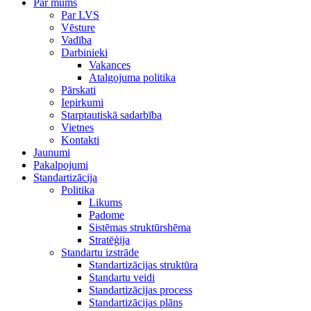
Par mums
Par LVS
Vēsture
Vadība
Darbinieki
Vakances
Atalgojuma politika
Pārskati
Iepirkumi
Starptautiskā sadarbība
Vietnes
Kontakti
Jaunumi
Pakalpojumi
Standartizācija
Politika
Likums
Padome
Sistēmas struktūrshēma
Stratēģija
Standartu izstrāde
Standartizācijas struktūra
Standartu veidi
Standartizācijas process
Standartizācijas plāns