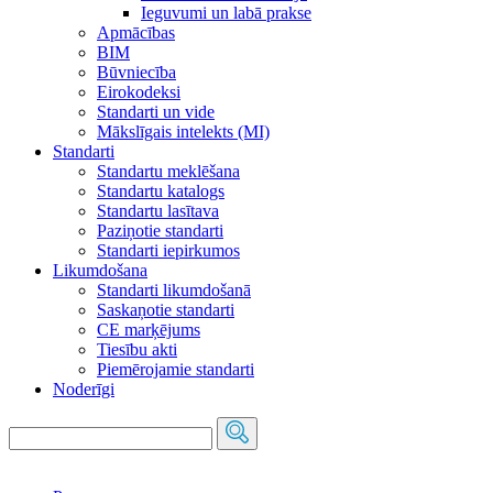
Ieguvumi un labā prakse
Apmācības
BIM
Būvniecība
Eirokodeksi
Standarti un vide
Mākslīgais intelekts (MI)
Standarti
Standartu meklēšana
Standartu katalogs
Standartu lasītava
Paziņotie standarti
Standarti iepirkumos
Likumdošana
Standarti likumdošanā
Saskaņotie standarti
CE marķējums
Tiesību akti
Piemērojamie standarti
Noderīgi