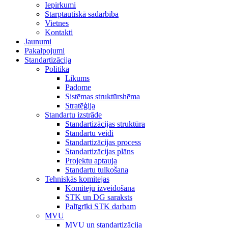
Iepirkumi
Starptautiskā sadarbība
Vietnes
Kontakti
Jaunumi
Pakalpojumi
Standartizācija
Politika
Likums
Padome
Sistēmas struktūrshēma
Stratēģija
Standartu izstrāde
Standartizācijas struktūra
Standartu veidi
Standartizācijas process
Standartizācijas plāns
Projektu aptauja
Standartu tulkošana
Tehniskās komitejas
Komiteju izveidošana
STK un DG saraksts
Palīgrīki STK darbam
MVU
MVU un standartizācija