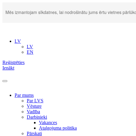
Mēs izmantojam sīkdatnes, lai nodrošinātu jums ērtu vietnes pārlūko
LV
LV
EN
Reģistrēties
Ienākt
Par mums
Par LVS
Vēsture
Vadība
Darbinieki
Vakances
Atalgojuma politika
Pārskati