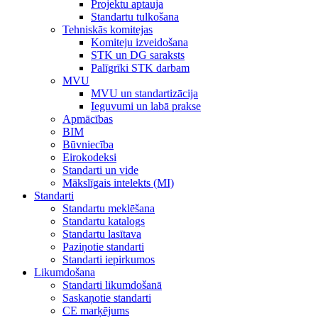
Projektu aptauja
Standartu tulkošana
Tehniskās komitejas
Komiteju izveidošana
STK un DG saraksts
Palīgrīki STK darbam
MVU
MVU un standartizācija
Ieguvumi un labā prakse
Apmācības
BIM
Būvniecība
Eirokodeksi
Standarti un vide
Mākslīgais intelekts (MI)
Standarti
Standartu meklēšana
Standartu katalogs
Standartu lasītava
Paziņotie standarti
Standarti iepirkumos
Likumdošana
Standarti likumdošanā
Saskaņotie standarti
CE marķējums