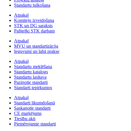
Standartu tulkošana
Atpakaļ
Komiteju izveidošana
STK un DG saraksts
Palīgrīki STK darbam
Atpakaļ
MVU un standartizācija
Ieguvumi un labā prakse
Atpakaļ
Standartu meklēšana
Standartu katalogs
Standartu lasītava
Paziņotie standarti
Standarti iepirkumos
Atpakaļ
Standarti likumdošanā
Saskaņotie standarti
CE marķējums
Tiesību akti
Piemērojamie standarti