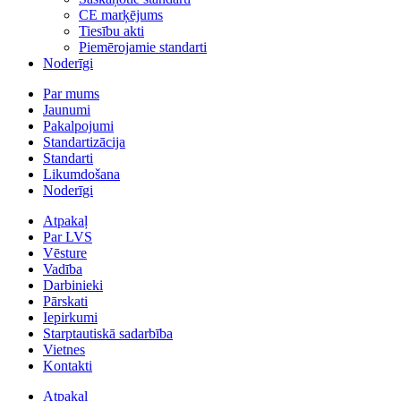
CE marķējums
Tiesību akti
Piemērojamie standarti
Noderīgi
Par mums
Jaunumi
Pakalpojumi
Standartizācija
Standarti
Likumdošana
Noderīgi
Atpakaļ
Par LVS
Vēsture
Vadība
Darbinieki
Pārskati
Iepirkumi
Starptautiskā sadarbība
Vietnes
Kontakti
Atpakaļ