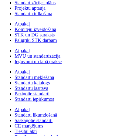
Standartizācijas plāns
Projektu aptauja
Standartu tulkošana
Atpakaļ
Komiteju izveidošana
STK un DG saraksts
Palīgrīki STK darbam
Atpakaļ
MVU un standartizācija
Ieguvumi un labā prakse
Atpakaļ
Standartu meklēšana
Standartu katalogs
Standartu lasītava
Paziņotie standarti
Standarti iepirkumos
Atpakaļ
Standarti likumdošanā
Saskaņotie standarti
CE marķējums
Tiesību akti