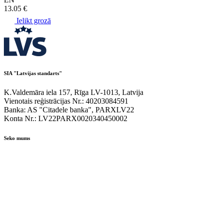
13.05 €
Ielikt grozā
SIA "Latvijas standarts"
K.Valdemāra iela 157, Rīga LV-1013, Latvija
Vienotais reģistrācijas Nr.: 40203084591
Banka: AS "Citadele banka", PARXLV22
Konta Nr.: LV22PARX0020340450002
Seko mums