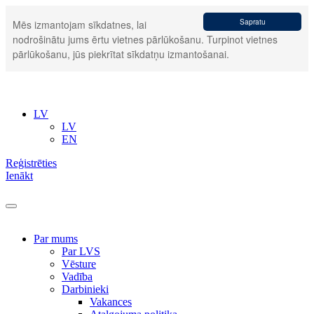
Sapratu
Mēs izmantojam sīkdatnes, lai
nodrošinātu jums ērtu vietnes pārlūkošanu. Turpinot vietnes
pārlūkošanu, jūs piekrītat sīkdatņu izmantošanai.
LV
LV
EN
Reģistrēties
Ienākt
Par mums
Par LVS
Vēsture
Vadība
Darbinieki
Vakances