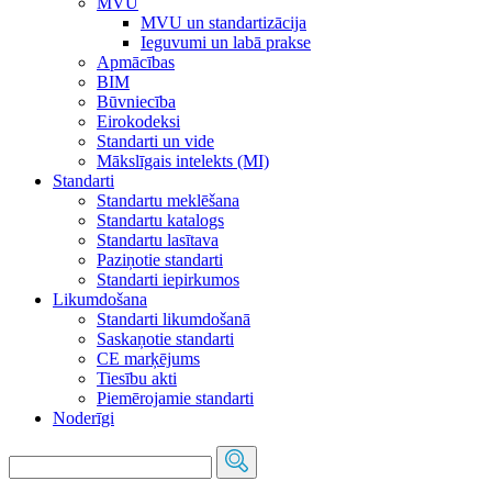
MVU
MVU un standartizācija
Ieguvumi un labā prakse
Apmācības
BIM
Būvniecība
Eirokodeksi
Standarti un vide
Mākslīgais intelekts (MI)
Standarti
Standartu meklēšana
Standartu katalogs
Standartu lasītava
Paziņotie standarti
Standarti iepirkumos
Likumdošana
Standarti likumdošanā
Saskaņotie standarti
CE marķējums
Tiesību akti
Piemērojamie standarti
Noderīgi