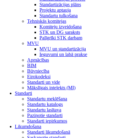
Standartizācijas plāns
Projektu aptauja
Standartu tulkošana
Tehniskās komitejas
Komiteju izveidošana
STK un DG saraksts
Palīgrīki STK darbam
MVU
MVU un standartizācija
Ieguvumi un labā prakse
Apmācības
BIM
Būvniecība
Eirokodeksi
Standarti un vide
Mākslīgais intelekts (MI)
Standarti
Standartu meklēšana
Standartu katalogs
Standartu lasītava
Paziņotie standarti
Standarti iepirkumos
Likumdošana
Standarti likumdošanā
Saskaņotie standarti