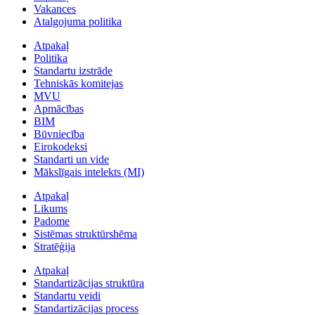
Vakances
Atalgojuma politika
Atpakaļ
Politika
Standartu izstrāde
Tehniskās komitejas
MVU
Apmācības
BIM
Būvniecība
Eirokodeksi
Standarti un vide
Mākslīgais intelekts (MI)
Atpakaļ
Likums
Padome
Sistēmas struktūrshēma
Stratēģija
Atpakaļ
Standartizācijas struktūra
Standartu veidi
Standartizācijas process