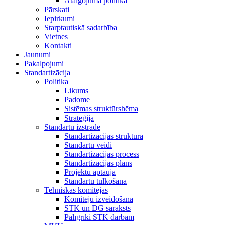
Atalgojuma politika
Pārskati
Iepirkumi
Starptautiskā sadarbība
Vietnes
Kontakti
Jaunumi
Pakalpojumi
Standartizācija
Politika
Likums
Padome
Sistēmas struktūrshēma
Stratēģija
Standartu izstrāde
Standartizācijas struktūra
Standartu veidi
Standartizācijas process
Standartizācijas plāns
Projektu aptauja
Standartu tulkošana
Tehniskās komitejas
Komiteju izveidošana
STK un DG saraksts
Palīgrīki STK darbam