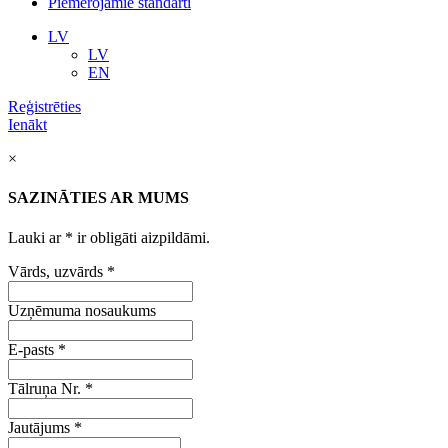
Piemērojamie standarti
LV
LV
EN
Reģistrēties
Ienākt
×
SAZINĀTIES AR MUMS
Lauki ar
*
ir obligāti aizpildāmi.
Vārds, uzvārds
*
Uzņēmuma nosaukums
E-pasts
*
Tālruņa Nr.
*
Jautājums
*