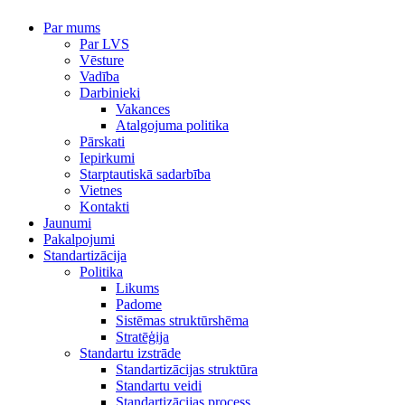
Par mums
Par LVS
Vēsture
Vadība
Darbinieki
Vakances
Atalgojuma politika
Pārskati
Iepirkumi
Starptautiskā sadarbība
Vietnes
Kontakti
Jaunumi
Pakalpojumi
Standartizācija
Politika
Likums
Padome
Sistēmas struktūrshēma
Stratēģija
Standartu izstrāde
Standartizācijas struktūra
Standartu veidi
Standartizācijas process