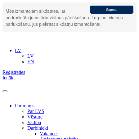
Sapratu
Mēs izmantojam sīkdatnes, lai
nodrošinātu jums ērtu vietnes pārlūkošanu. Turpinot vietnes
pārlūkošanu, jūs piekrītat sīkdatņu izmantošanai.
LV
LV
EN
Reģistrēties
Ienākt
Par mums
Par LVS
Vēsture
Vadība
Darbinieki
Vakances