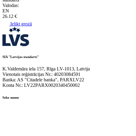
Valodas:
EN
26.12 €
Ielikt grozā
SIA "Latvijas standarts"
K.Valdemāra iela 157, Rīga LV-1013, Latvija
Vienotais reģistrācijas Nr.: 40203084591
Banka: AS "Citadele banka", PARXLV22
Konta Nr.: LV22PARX0020340450002
Seko mums