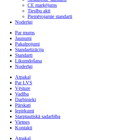
CE marķējums
Tiesību akti
Piemērojamie standarti
Noderīgi
Par mums
Jaunumi
Pakalpojumi
Standartizācija
Standarti
Likumdošana
Noderīgi
Atpakaļ
Par LVS
Vēsture
Vadība
Darbinieki
Pārskati
Iepirkumi
Starptautiskā sadarbība
Vietnes
Kontakti
Atpakaļ