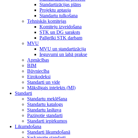
Standartizācijas plāns
Projektu aptauja
Standartu tulkošana
Tehniskās komitejas
Komiteju izveidošana
STK un DG saraksts
Palīgrīki STK darbam
MVU
MVU un standartizācija
Ieguvumi un labā prakse
Apmācības
BIM
Būvniecība
Eirokodeksi
Standarti un vide
Mākslīgais intelekts (MI)
Standarti
Standartu meklēšana
Standartu katalogs
Standartu lasītava
Paziņotie standarti
Standarti iepirkumos
Likumdošana
Standarti likumdošanā
Saskaņotie standarti