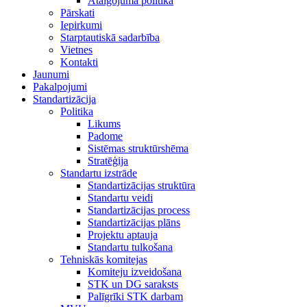
Atalgojuma politika
Pārskati
Iepirkumi
Starptautiskā sadarbība
Vietnes
Kontakti
Jaunumi
Pakalpojumi
Standartizācija
Politika
Likums
Padome
Sistēmas struktūrshēma
Stratēģija
Standartu izstrāde
Standartizācijas struktūra
Standartu veidi
Standartizācijas process
Standartizācijas plāns
Projektu aptauja
Standartu tulkošana
Tehniskās komitejas
Komiteju izveidošana
STK un DG saraksts
Palīgrīki STK darbam