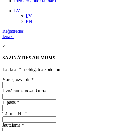
Piemērojamie standarti
LV
LV
EN
Reģistrēties
Ienākt
×
SAZINĀTIES AR MUMS
Lauki ar
*
ir obligāti aizpildāmi.
Vārds, uzvārds
*
Uzņēmuma nosaukums
E-pasts
*
Tālruņa Nr.
*
Jautājums
*