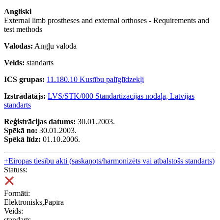
Angliski
External limb prostheses and external orthoses - Requirements and
test methods
Valodas:
Angļu valoda
Veids:
standarts
ICS grupas:
11.180.10 Kustību palīglīdzekļi
Izstrādātājs:
LVS/STK/000 Standartizācijas nodaļa, Latvijas
standarts
Reģistrācijas datums:
30.01.2003.
Spēkā no:
30.01.2003.
Spēkā līdz:
01.10.2006.
+
Eiropas tiesību akti (saskaņots/harmonizēts vai atbalstošs standarts)
Statuss:
Formāti:
Elektronisks,Papīra
Veids:
standarts