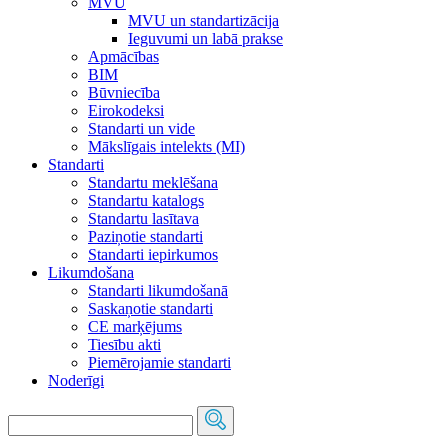
MVU
MVU un standartizācija
Ieguvumi un labā prakse
Apmācības
BIM
Būvniecība
Eirokodeksi
Standarti un vide
Mākslīgais intelekts (MI)
Standarti
Standartu meklēšana
Standartu katalogs
Standartu lasītava
Paziņotie standarti
Standarti iepirkumos
Likumdošana
Standarti likumdošanā
Saskaņotie standarti
CE marķējums
Tiesību akti
Piemērojamie standarti
Noderīgi