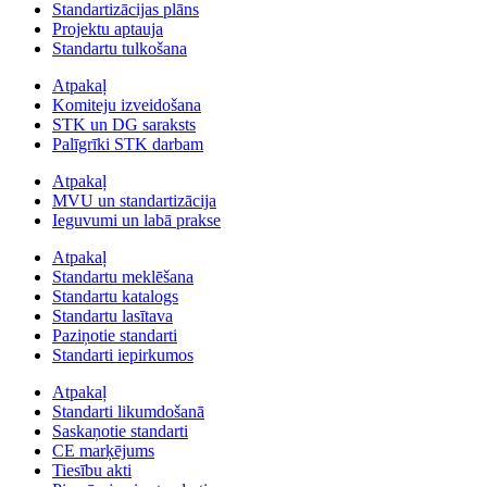
Standartizācijas plāns
Projektu aptauja
Standartu tulkošana
Atpakaļ
Komiteju izveidošana
STK un DG saraksts
Palīgrīki STK darbam
Atpakaļ
MVU un standartizācija
Ieguvumi un labā prakse
Atpakaļ
Standartu meklēšana
Standartu katalogs
Standartu lasītava
Paziņotie standarti
Standarti iepirkumos
Atpakaļ
Standarti likumdošanā
Saskaņotie standarti
CE marķējums
Tiesību akti