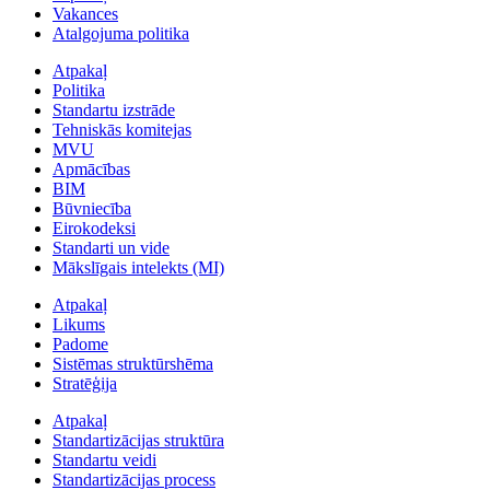
Vakances
Atalgojuma politika
Atpakaļ
Politika
Standartu izstrāde
Tehniskās komitejas
MVU
Apmācības
BIM
Būvniecība
Eirokodeksi
Standarti un vide
Mākslīgais intelekts (MI)
Atpakaļ
Likums
Padome
Sistēmas struktūrshēma
Stratēģija
Atpakaļ
Standartizācijas struktūra
Standartu veidi
Standartizācijas process