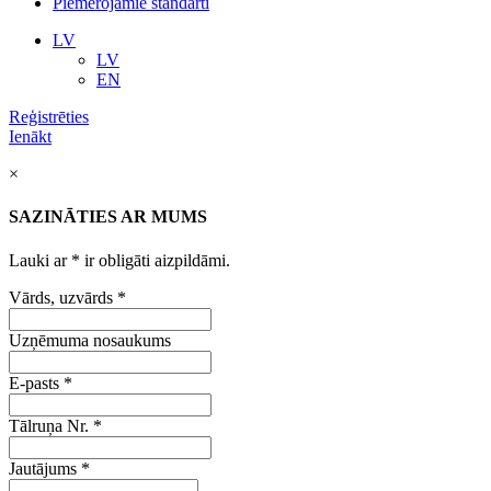
Piemērojamie standarti
LV
LV
EN
Reģistrēties
Ienākt
×
SAZINĀTIES AR MUMS
Lauki ar
*
ir obligāti aizpildāmi.
Vārds, uzvārds
*
Uzņēmuma nosaukums
E-pasts
*
Tālruņa Nr.
*
Jautājums
*