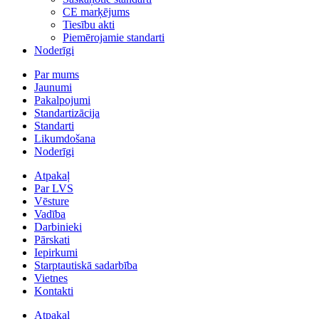
CE marķējums
Tiesību akti
Piemērojamie standarti
Noderīgi
Par mums
Jaunumi
Pakalpojumi
Standartizācija
Standarti
Likumdošana
Noderīgi
Atpakaļ
Par LVS
Vēsture
Vadība
Darbinieki
Pārskati
Iepirkumi
Starptautiskā sadarbība
Vietnes
Kontakti
Atpakaļ