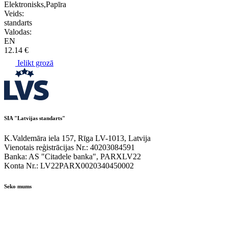
Elektronisks,Papīra
Veids:
standarts
Valodas:
EN
12.14 €
Ielikt grozā
SIA "Latvijas standarts"
K.Valdemāra iela 157, Rīga LV-1013, Latvija
Vienotais reģistrācijas Nr.: 40203084591
Banka: AS "Citadele banka", PARXLV22
Konta Nr.: LV22PARX0020340450002
Seko mums