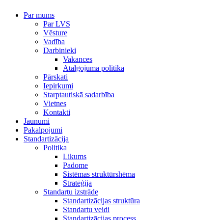
Par mums
Par LVS
Vēsture
Vadība
Darbinieki
Vakances
Atalgojuma politika
Pārskati
Iepirkumi
Starptautiskā sadarbība
Vietnes
Kontakti
Jaunumi
Pakalpojumi
Standartizācija
Politika
Likums
Padome
Sistēmas struktūrshēma
Stratēģija
Standartu izstrāde
Standartizācijas struktūra
Standartu veidi
Standartizācijas process