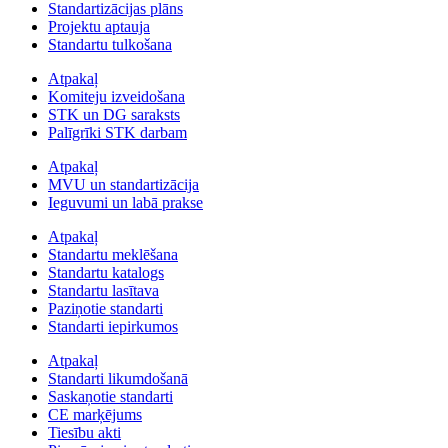
Standartizācijas plāns
Projektu aptauja
Standartu tulkošana
Atpakaļ
Komiteju izveidošana
STK un DG saraksts
Palīgrīki STK darbam
Atpakaļ
MVU un standartizācija
Ieguvumi un labā prakse
Atpakaļ
Standartu meklēšana
Standartu katalogs
Standartu lasītava
Paziņotie standarti
Standarti iepirkumos
Atpakaļ
Standarti likumdošanā
Saskaņotie standarti
CE marķējums
Tiesību akti