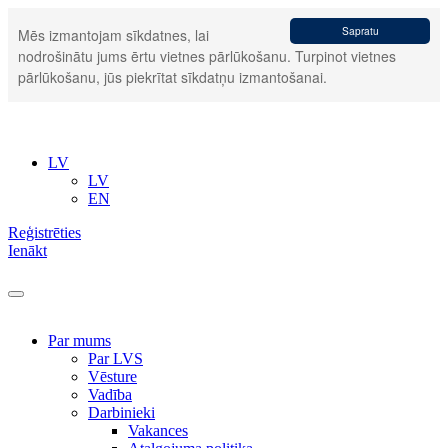
Sapratu
Mēs izmantojam sīkdatnes, lai
nodrošinātu jums ērtu vietnes pārlūkošanu. Turpinot vietnes
pārlūkošanu, jūs piekrītat sīkdatņu izmantošanai.
LV
LV
EN
Reģistrēties
Ienākt
Par mums
Par LVS
Vēsture
Vadība
Darbinieki
Vakances