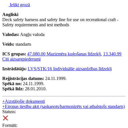
Ielikt grozā
Angliski
Deck safety harness and safety line for use on recreational craft -
Safety requirements and test methods
Valodas:
Angļu valoda
Veids:
standarts
ICS grupas:
47.080.00 Mazizmēra kuģošanas līdzekļi
,
13.340.99
Citi aizsargpiederumi
Izstrādātājs:
LVS/STK/16 Individuālie aizsardzības līdzekļi
Reģistrācijas datums:
24.11.1999.
Spēkā no:
24.11.1999.
Spēkā līdz:
28.01.2010.
+
Aizstājošie dokumenti
+
Eiropas tiesību akti (saskaņots/harmonizēts vai atbalstošs standarts)
Statuss:
Formāti: