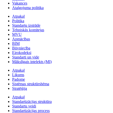
Vakances
Atalgojuma politika
Atpakaļ
Politika
Standartu izstrāde
Tehniskās komitejas
MVU
Apmācības
BIM
Būvniecība
Eirokodeksi
Standarti un vide
Mākslīgais intelekts (MI)
Atpakaļ
Likums
Padome
Sistēmas struktūrshēma
Stratēģija
Atpakaļ
Standartizācijas struktūra
Standartu veidi
Standartizācijas process