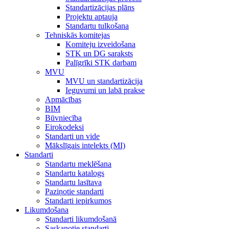
Standartizācijas plāns
Projektu aptauja
Standartu tulkošana
Tehniskās komitejas
Komiteju izveidošana
STK un DG saraksts
Palīgrīki STK darbam
MVU
MVU un standartizācija
Ieguvumi un labā prakse
Apmācības
BIM
Būvniecība
Eirokodeksi
Standarti un vide
Mākslīgais intelekts (MI)
Standarti
Standartu meklēšana
Standartu katalogs
Standartu lasītava
Paziņotie standarti
Standarti iepirkumos
Likumdošana
Standarti likumdošanā
Saskaņotie standarti