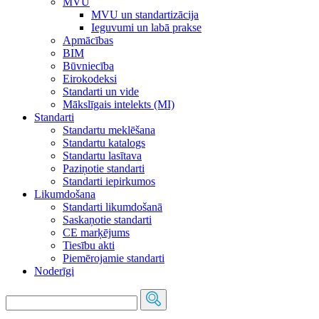
MVU
MVU un standartizācija
Ieguvumi un labā prakse
Apmācības
BIM
Būvniecība
Eirokodeksi
Standarti un vide
Mākslīgais intelekts (MI)
Standarti
Standartu meklēšana
Standartu katalogs
Standartu lasītava
Paziņotie standarti
Standarti iepirkumos
Likumdošana
Standarti likumdošanā
Saskaņotie standarti
CE marķējums
Tiesību akti
Piemērojamie standarti
Noderīgi