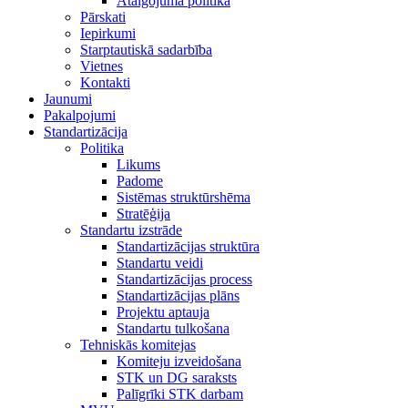
Atalgojuma politika
Pārskati
Iepirkumi
Starptautiskā sadarbība
Vietnes
Kontakti
Jaunumi
Pakalpojumi
Standartizācija
Politika
Likums
Padome
Sistēmas struktūrshēma
Stratēģija
Standartu izstrāde
Standartizācijas struktūra
Standartu veidi
Standartizācijas process
Standartizācijas plāns
Projektu aptauja
Standartu tulkošana
Tehniskās komitejas
Komiteju izveidošana
STK un DG saraksts
Palīgrīki STK darbam