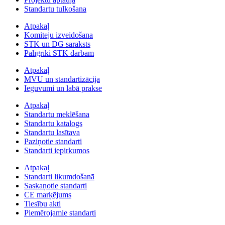
Standartu tulkošana
Atpakaļ
Komiteju izveidošana
STK un DG saraksts
Palīgrīki STK darbam
Atpakaļ
MVU un standartizācija
Ieguvumi un labā prakse
Atpakaļ
Standartu meklēšana
Standartu katalogs
Standartu lasītava
Paziņotie standarti
Standarti iepirkumos
Atpakaļ
Standarti likumdošanā
Saskaņotie standarti
CE marķējums
Tiesību akti
Piemērojamie standarti