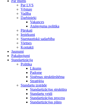
Par mums
Par LVS
Vēsture
Vadība
Darbinieki
Vakances
Atalgojuma politika
Pārskati
Iepirkumi
Starptautiskā sadarbība
Vietnes
Kontakti
Jaunumi
Pakalpojumi
Standartizācija
Politika
Likums
Padome
Sistēmas struktūrshēma
Stratēģija
Standartu izstrāde
Standartizācijas struktūra
Standartu veidi
Standartizācijas process
Standartizācijas plāns