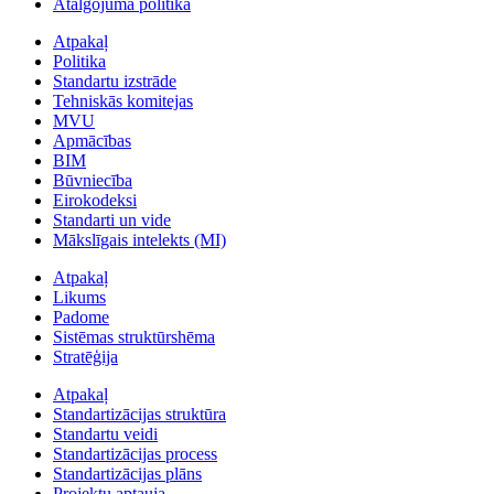
Atalgojuma politika
Atpakaļ
Politika
Standartu izstrāde
Tehniskās komitejas
MVU
Apmācības
BIM
Būvniecība
Eirokodeksi
Standarti un vide
Mākslīgais intelekts (MI)
Atpakaļ
Likums
Padome
Sistēmas struktūrshēma
Stratēģija
Atpakaļ
Standartizācijas struktūra
Standartu veidi
Standartizācijas process
Standartizācijas plāns
Projektu aptauja