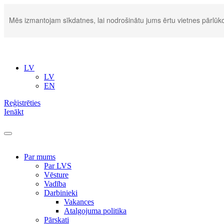
Mēs izmantojam sīkdatnes, lai nodrošinātu jums ērtu vietnes pārlūko
LV
LV
EN
Reģistrēties
Ienākt
Par mums
Par LVS
Vēsture
Vadība
Darbinieki
Vakances
Atalgojuma politika
Pārskati