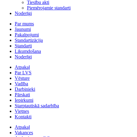
Tiesību akti
Piemērojamie standarti
Noderīgi
Par mums
Jaunumi
Pakalpojumi
Standartizācija
Standarti
Likumdošana
Noderīgi
Atpakaļ
Par LVS
Vēsture
Vadība
Darbinieki
Pārskati
Iepirkumi
Starptautiskā sadarbība
Vietnes
Kontakti
Atpakaļ
Vakances