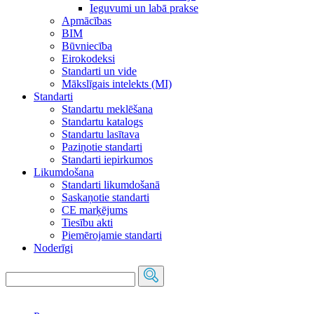
Ieguvumi un labā prakse
Apmācības
BIM
Būvniecība
Eirokodeksi
Standarti un vide
Mākslīgais intelekts (MI)
Standarti
Standartu meklēšana
Standartu katalogs
Standartu lasītava
Paziņotie standarti
Standarti iepirkumos
Likumdošana
Standarti likumdošanā
Saskaņotie standarti
CE marķējums
Tiesību akti
Piemērojamie standarti
Noderīgi