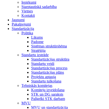
Iepirkumi
Starptautiskā sadarbība
Vietnes
Kontakti
Jaunumi
Pakalpojumi
Standartizācija
Politika
Likums
Padome
Sistēmas struktūrshēma
Stratēģija
Standartu izstrāde
Standartizācijas struktūra
Standartu veidi
Standartizācijas process
Standartizācijas plāns
Projektu aptauja
Standartu tulkošana
Tehniskās komitejas
Komiteju izveidošana
STK un DG saraksts
Palīgrīki STK darbam
MVU
MVU un standartizācija