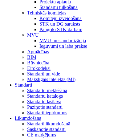
Projektu aptauja
Standartu tulkošana
Tehniskās komitejas
Komiteju izveidošana
STK un DG saraksts
Palīgrīki STK darbam
MVU
MVU un standartizācija
Ieguvumi un labā prakse
Apmācības
BIM
Būvniecība
Eirokodeksi
Standarti un vide
Mākslīgais intelekts (MI)
Standarti
Standartu meklēšana
Standartu katalogs
Standartu lasītava
Paziņotie standarti
Standarti iepirkumos
Likumdošana
Standarti likumdošanā
Saskaņotie standarti
CE marķējums